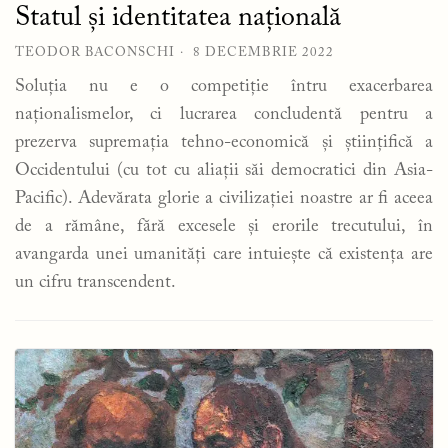
Statul și identitatea națională
TEODOR BACONSCHI
8 DECEMBRIE 2022
Soluția nu e o competiție întru exacerbarea
naționalismelor, ci lucrarea concludentă pentru a
prezerva supremația tehno-economică și științifică a
Occidentului (cu tot cu aliații săi democratici din Asia-
Pacific). Adevărata glorie a civilizației noastre ar fi aceea
de a rămâne, fără excesele și erorile trecutului, în
avangarda unei umanități care intuiește că existența are
un cifru transcendent.