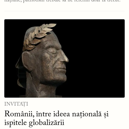
națiune, patriotism trebuie să ne referim doar la trecut.
INVITAȚI
Românii, între ideea națională și
ispitele globalizării