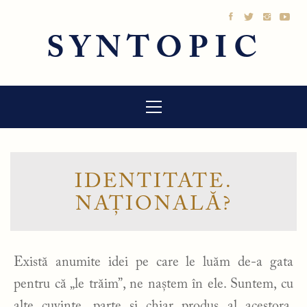
Sari
la
SYNTOPIC
conținut
Meniu
principal
IDENTITATE.
NAȚIONALĂ?
Există anumite idei pe care le luăm de-a gata
pentru că „le trăim”, ne naștem în ele. Suntem, cu
alte cuvinte, parte și chiar produs al acestora.