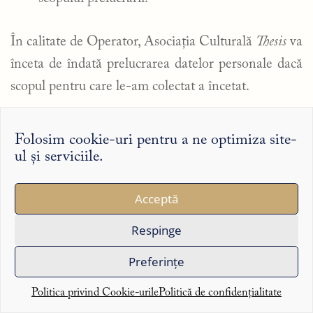
În calitate de Operator, Asociația Culturală
Thesis
va
înceta de îndată prelucrarea datelor personale dacă
scopul pentru care le-am colectat a încetat.
De asemenea, vă informăm că aveți dreptul să
Folosim cookie-uri pentru a ne optimiza site-
depuneți o plângere la autoritatea de supraveghere
ul și serviciile.
cu privire la prelucrarea datelor dumneavoastră cu
caracter personal. În România, datele de contact ale
Acceptă
autorității de supraveghere pentru protecția datelor
Respinge
sunt următoarele:
Preferințe
Autoritatea Națională de Supraveghere a
Prelucrării Datelor cu Caracter Personal, B-dul G-
Politica privind Cookie-urile
Politică de confidențialitate
ral. Gheorghe Magheru nr. 28-30, Sector 1, Cod