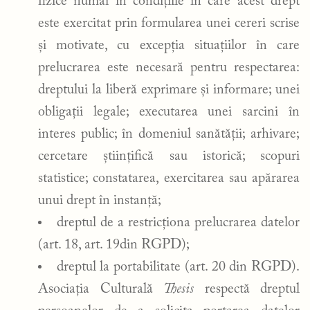
fizice numai în condițiile în care acest drept
este exercitat prin formularea unei cereri scrise
și motivate, cu excepția situațiilor în care
prelucrarea este necesară pentru respectarea:
dreptului la liberă exprimare și informare; unei
obligații legale; executarea unei sarcini în
interes public; în domeniul sanătății; arhivare;
cercetare științifică sau istorică; scopuri
statistice; constatarea, exercitarea sau apărarea
unui drept în instanță;
dreptul de a restricționa prelucrarea datelor
(art. 18, art. 19din RGPD);
dreptul la portabilitate (art. 20 din RGPD).
Asociația Culturală
Thesis
respectă dreptul