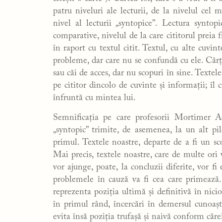
patru niveluri ale lecturii, de la nivelul cel 
nivel al lecturii „syntopice”. Lectura syntopi
comparative, nivelul de la care cititorul preia f
în raport cu textul citit. Textul, cu alte cuvi
probleme, dar care nu se confundă cu ele. Cărțil
sau căi de acces, dar nu scopuri în sine. Textele
pe cititor dincolo de cuvinte și informații; îl
înfruntă cu mintea lui.
Semnificația pe care profesorii Mortimer 
„syntopic” trimite, de asemenea, la un alt pi
primul. Textele noastre, departe de a fi un sc
Mai precis, textele noastre, care de multe ori v
vor ajunge, poate, la concluzii diferite, vor fi
problemele în cauză va fi cea care primează
reprezenta poziția ultimă și definitivă în nicio
în primul rând, încercări în demersul cunoaște
evita însă poziția trufașă și naivă conform căr