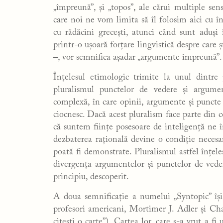
„împreună”, și „topos”, ale cărui multiple sens
care noi ne vom limita să îl folosim aici cu în
cu rădăcini grecești, atunci când sunt aduș
printr-o ușoară forțare lingvistică despre care ș
–, vor semnifica așadar „argumente împreună”.
Înțelesul etimologic trimite la unul dintre 
pluralismul punctelor de vedere și argume
complexă, în care opinii, argumente și puncte d
ciocnesc. Dacă acest pluralism face parte din 
că suntem ființe posesoare de inteligență ne î
dezbaterea rațională devine o condiție necesar
poată fi demonstrate. Pluralismul astfel înțele
divergența argumentelor și punctelor de veder
principiu, descoperit.
A doua semnificație a numelui „Syntopic” își 
profesori americani, Mortimer J. Adler și 
citești o carte”). Cartea lor, care s-a vrut a fi