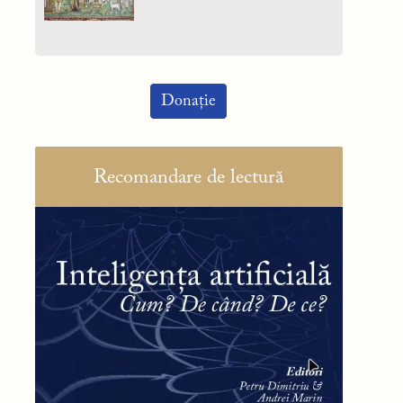
Donație
Recomandare de lectură