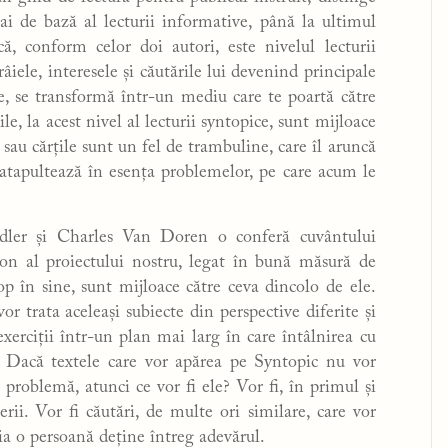
mai de bază al lecturii informative, până la ultimul
că, conform celor doi autori, este nivelul lecturii
râiele, interesele și căutările lui devenind principale
nte, se transformă într-un mediu care te poartă către
e, la acest nivel al lecturii syntopice, sunt mijloace
 sau cărțile sunt un fel de trambuline, care îl aruncă
 catapultează în esența problemelor, pe care acum le
Adler și Charles Van Doren o conferă cuvântului
lon al proiectului nostru, legat în bună măsură de
op în sine, sunt mijloace către ceva dincolo de ele.
or trata aceleași subiecte din perspective diferite și
 exerciții într-un plan mai larg în care întâlnirea cu
. Dacă textele care vor apărea pe Syntopic nu vor
 problemă, atunci ce vor fi ele? Vor fi, în primul și
rii. Vor fi căutări, de multe ori similare, care vor
eia o persoană deține întreg adevărul.