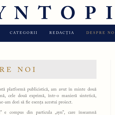
YNTOP
CATEGORII
REDACȚIA
DESPRE NO
RE NOI
tă platformă publicistică, am avut în minte două
ună, cele două exprimă, într-o manieră sintetică,
ne-am dori să fie esența acestui proiect.
c” e compus din particula „syn”, care înseamnă