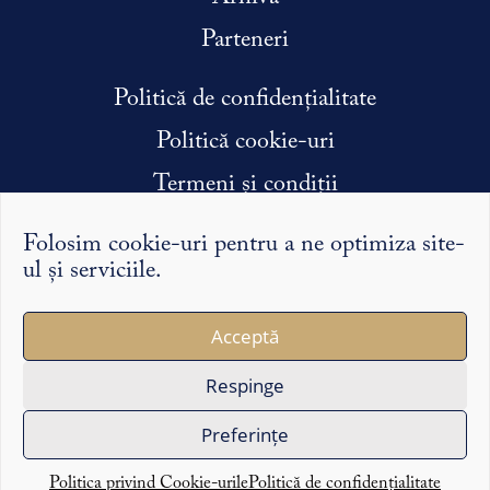
Parteneri
Politică de confidențialitate
Politică cookie-uri
Termeni și condiții
Condiții efectuare stagiu de practică
Folosim cookie-uri pentru a ne optimiza site-
ul și serviciile.
Argumentele și punctele de vedere exprimate pe Syntopic
Acceptă
îi reprezintă exclusiv pe autorii lor și nu reflectă în mod
necesar opinia redacției sau a partenerilor noștri.
Respinge
Copyright ©2026 Syntopic
Preferințe
Politica privind Cookie-urile
Politică de confidențialitate