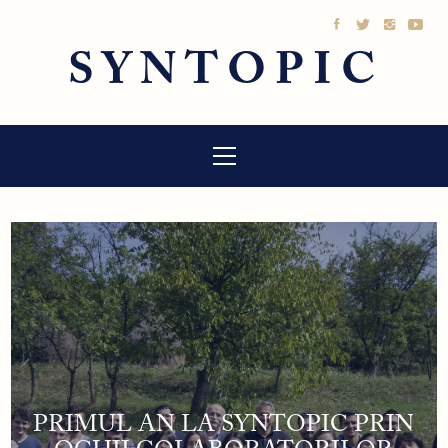
Sari
la
SYNTOPIC
conținut
Meniu
principal
PRIMUL AN LA SYNTOPIC PRIN