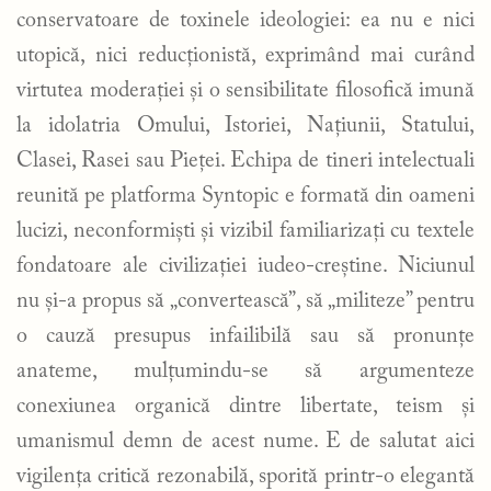
conservatoare de toxinele ideologiei: ea nu e nici
utopică, nici reducționistă, exprimând mai curând
virtutea moderației și o sensibilitate filosofică imună
la idolatria Omului, Istoriei, Națiunii, Statului,
Clasei, Rasei sau Pieței. Echipa de tineri intelectuali
reunită pe platforma Syntopic e formată din oameni
lucizi, neconformiști și vizibil familiarizați cu textele
fondatoare ale civilizației iudeo-creștine. Niciunul
nu și-a propus să „convertească”, să „militeze” pentru
o cauză presupus infailibilă sau să pronunțe
anateme, mulțumindu-se să argumenteze
conexiunea organică dintre libertate, teism și
umanismul demn de acest nume. E de salutat aici
vigilența critică rezonabilă, sporită printr-o elegantă