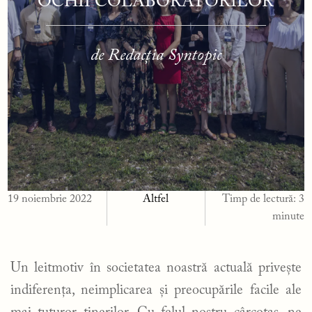
OCHII COLABORATORILOR
de Redacția Syntopic
19 noiembrie 2022
Altfel
Timp de lectură:
3
minute
Un leitmotiv în societatea noastră actuală privește
indiferența, neimplicarea și preocupările facile ale