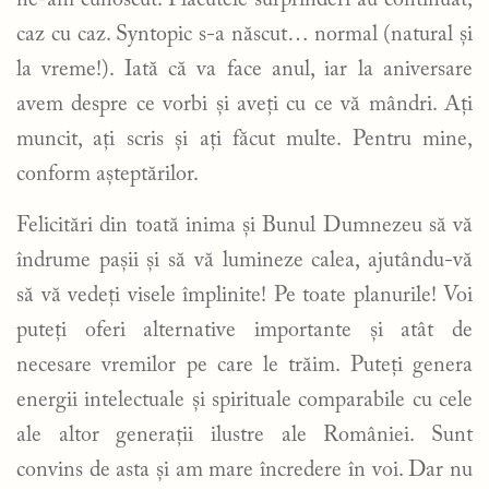
ne-am cunoscut. Plăcutele surprinderi au continuat,
caz cu caz. Syntopic s-a născut… normal (natural și
la vreme!). Iată că va face anul, iar la aniversare
avem despre ce vorbi și aveți cu ce vă mândri. Ați
muncit, ați scris și ați făcut multe. Pentru mine,
conform așteptărilor.
Felicitări din toată inima și Bunul Dumnezeu să vă
îndrume pașii și să vă lumineze calea, ajutându-vă
să vă vedeți visele împlinite! Pe toate planurile! Voi
puteți oferi alternative importante și atât de
necesare vremilor pe care le trăim. Puteți genera
energii intelectuale și spirituale comparabile cu cele
ale altor generații ilustre ale României. Sunt
convins de asta și am mare încredere în voi. Dar nu