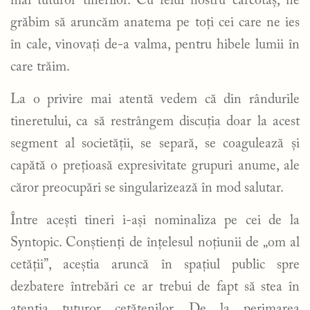
mai tuturor tinerilor. Cu felul nostru cârcotaș, ne
grăbim să aruncăm anatema pe toți cei care ne ies
în cale, vinovați de-a valma, pentru hibele lumii în
care trăim.
La o privire mai atentă vedem că din rândurile
tineretului, ca să restrângem discuția doar la acest
segment al societății, se separă, se coagulează și
capătă o prețioasă expresivitate grupuri anume, ale
căror preocupări se singularizează în mod salutar.
Între acești tineri i-ași nominaliza pe cei de la
Syntopic. Conștienți de înțelesul noțiunii de „om al
cetății”, aceștia aruncă în spațiul public spre
dezbatere întrebări ce ar trebui de fapt să stea în
atenția tuturor cetățenilor. De la perimarea