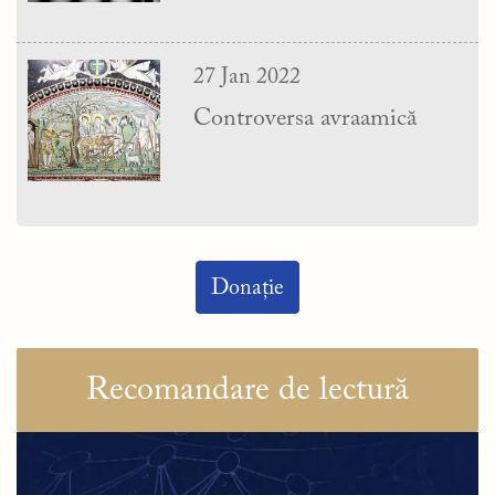
27 Jan 2022
Controversa avraamică
Donație
Recomandare de lectură