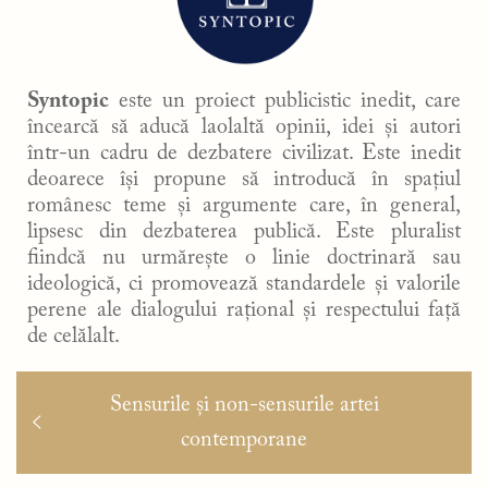
Syntopic
este un proiect publicistic inedit, care
încearcă să aducă laolaltă opinii, idei și autori
într-un cadru de dezbatere civilizat. Este inedit
deoarece își propune să introducă în spațiul
românesc teme și argumente care, în general,
lipsesc din dezbaterea publică. Este pluralist
fiindcă nu urmărește o linie doctrinară sau
ideologică, ci promovează standardele și valorile
perene ale dialogului rațional și respectului față
de celălalt.
Navigare
Articolul
Sensurile și non-sensurile artei
în
anterior:
contemporane
articole