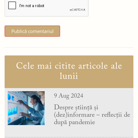
Cele mai citite articole ale
lunii
9 Aug 2024
Despre știință și
(dez)informare – reflecții de
după pandemie