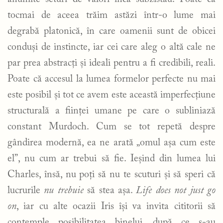
tocmai de aceea trăim astăzi într-o lume mai
degrabă platonică, în care oamenii sunt de obicei
conduși de instincte, iar cei care aleg o altă cale ne
par prea abstracți și ideali pentru a fi credibili, reali.
Poate că accesul la lumea formelor perfecte nu mai
este posibil și tot ce avem este această imperfecțiune
structurală a ființei umane pe care o subliniază
constant Murdoch. Cum se tot repetă despre
gândirea modernă, ea ne arată „omul așa cum este
el”, nu cum ar trebui să fie. Ieșind din lumea lui
Charles, însă, nu poți să nu te scuturi și să speri că
lucrurile
nu
trebuie
să stea așa.
Life does not just go
on
, iar cu alte ocazii Iris își va invita cititorii să
contemple posibilitatea binelui, după ce s-au