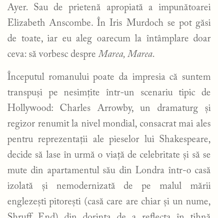
Ayer. Sau de prietenă apropiată a impunătoarei
Elizabeth Anscombe. În Iris Murdoch se pot găsi
de toate, iar eu aleg oarecum la întâmplare doar
ceva: să vorbesc despre
Marea, Marea
.
Începutul romanului poate da impresia că suntem
transpuși pe nesimțite într-un scenariu tipic de
Hollywood: Charles Arrowby, un dramaturg și
regizor renumit la nivel mondial, consacrat mai ales
pentru reprezentații ale pieselor lui Shakespeare,
decide să lase în urmă o viață de celebritate și să se
mute din apartamentul său din Londra într-o casă
izolată și nemodernizată de pe malul mării
englezești pitorești (casă care are chiar și un nume,
Shruff End) din dorința de a reflecta în tihnă