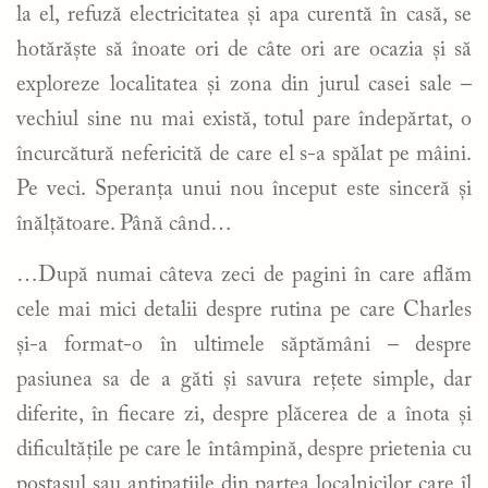
la el, refuză electricitatea și apa curentă în casă, se
hotărăște să înoate ori de câte ori are ocazia și să
exploreze localitatea și zona din jurul casei sale –
vechiul sine nu mai există, totul pare îndepărtat, o
încurcătură nefericită de care el s-a spălat pe mâini.
Pe veci. Speranța unui nou început este sinceră și
înălțătoare. Până când…
…După numai câteva zeci de pagini în care aflăm
cele mai mici detalii despre rutina pe care Charles
și-a format-o în ultimele săptămâni – despre
pasiunea sa de a găti și savura rețete simple, dar
diferite, în fiecare zi, despre plăcerea de a înota și
dificultățile pe care le întâmpină, despre prietenia cu
poștașul sau antipatiile din partea localnicilor care îl