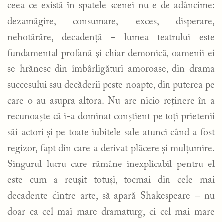
ceea ce există în spatele scenei nu e de adâncime:
dezamăgire, consumare, exces, disperare,
nehotărâre, decadență – lumea teatrului este
fundamental profană și chiar demonică, oamenii ei
se hrănesc din îmbârligături amoroase, din drama
succesului sau decăderii peste noapte, din puterea pe
care o au asupra altora. Nu are nicio reținere în a
recunoaște că i-a dominat conștient pe toți prietenii
săi actori și pe toate iubitele sale atunci când a fost
regizor, fapt din care a derivat plăcere și mulțumire.
Singurul lucru care rămâne inexplicabil pentru el
este cum a reușit totuși, tocmai din cele mai
decadente dintre arte, să apară Shakespeare – nu
doar ca cel mai mare dramaturg, ci cel mai mare