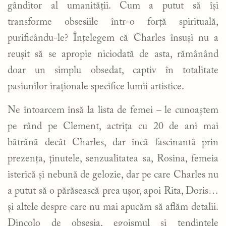
gânditor al umanității. Cum a putut să își
transforme obsesiile într-o forță spirituală,
purificându-le? Înțelegem că Charles însuși nu a
reușit să se apropie niciodată de asta, rămânând
doar un simplu obsedat, captiv în totalitate
pasiunilor iraționale specifice lumii artistice.
Ne întoarcem însă la lista de femei – le cunoaștem
pe rând pe Clement, actrița cu 20 de ani mai
bătrână decât Charles, dar încă fascinantă prin
prezența, ținutele, senzualitatea sa, Rosina, femeia
isterică și nebună de gelozie, dar pe care Charles nu
a putut să o părăsească prea ușor, apoi Rita, Doris…
și altele despre care nu mai apucăm să aflăm detalii.
Dincolo de obsesia, egoismul și tendințele