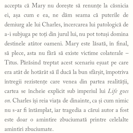
accepta că Mary nu dorește să renunțe la căsnicia
ei, așa cum e ea, ne dăm seama că puterile de
demiurg ale lui Charles, încercarea lui patologică de
a-i subjuga pe toți din jurul lui, nu pot totuși domina
destinele atâtor oameni. Mary este lăsată, în final,
să plece, asta nu fără să existe victime colaterale –
Titus. Părăsind treptat acest scenariu eșuat pe care
era atât de hotărât să îl ducă la bun sfârșit, împotriva
întregii rezistențe care venea din partea realității,
cartea se încheie explicit sub imperiul lui
Life goes
on
. Charles își reia viața de dinainte, ca și cum nimic
nu s-ar fi întâmplat, iar tragedia a cărui autor a fost
este doar o amintire zbuciumată printre celelalte
amintiri zbuciumate.