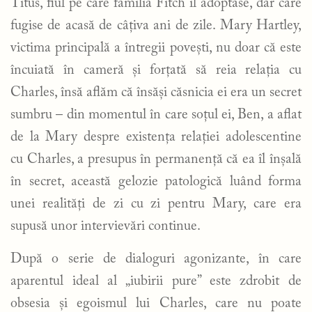
Titus, fiul pe care familia Fitch îl adoptase, dar care
fugise de acasă de câțiva ani de zile. Mary Hartley,
victima principală a întregii povești, nu doar că este
încuiată în cameră și forțată să reia relația cu
Charles, însă aflăm că însăși căsnicia ei era un secret
sumbru – din momentul în care soțul ei, Ben, a aflat
de la Mary despre existența relației adolescentine
cu Charles, a presupus în permanență că ea îl înșală
în secret, această gelozie patologică luând forma
unei realități de zi cu zi pentru Mary, care era
supusă unor intervievări continue.
După o serie de dialoguri agonizante, în care
aparentul ideal al „iubirii pure” este zdrobit de
obsesia și egoismul lui Charles, care nu poate