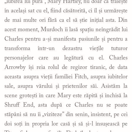
„iubirea lui pură”, Mary Hartley, nu doar că trăiește
în același sat cu el, fiind căsătorită, ci îl și urmărește
de mai multe ori fără ca el să știe inițial asta. Din
acest moment, Murdoch îi lasă spațiu neîngrădit lui
Charles pentru a-și manifesta pasiunile și pentru a
transforma într-un dezastru viețile tuturor
personajelor care au legătură cu el. Charles
Arrowby își reia rolul de regizor tiranic, de data
aceasta asupra vieții familiei Fitch, asupra iubitelor
sale, asupra vărului și prietenilor săi. Asistăm la
scene grotești în care Mary este răpită și închisă la
Shruff End, asta după ce Charles nu se poate
stăpâni să nu îi „viziteze” din senin, insistent, pe cei
doi soți în propria lor casă și să și-l însușească pe