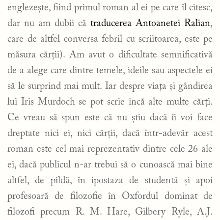
englezește, fiind primul roman al ei pe care îl citesc,
dar nu am dubii că
traducerea Antoanetei Ralian
,
care de altfel conversa febril cu scriitoarea, este pe
măsura cărții). Am avut o dificultate semnificativă
de a alege care dintre temele, ideile sau aspectele ei
să le surprind mai mult. Iar despre viața și gândirea
lui Iris Murdoch se pot scrie încă alte multe cărți.
Ce vreau să spun este că nu știu dacă îi voi face
dreptate nici ei, nici cărții, dacă într-adevăr acest
roman este cel mai reprezentativ dintre cele 26 ale
ei, dacă publicul n-ar trebui să o cunoască mai bine
altfel, de pildă, în ipostaza de studentă și apoi
profesoară de filozofie în Oxfordul dominat de
filozofi precum R. M. Hare, Gilbery Ryle, A.J.