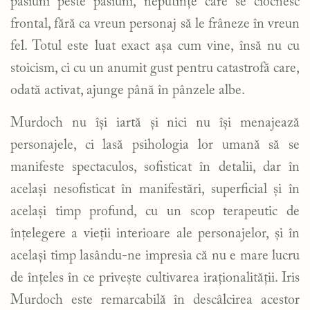
pasiuni peste pasiuni, neputințe care se ciocnesc
frontal, fără ca vreun personaj să le frâneze în vreun
fel. Totul este luat exact așa cum vine, însă nu cu
stoicism, ci cu un anumit gust pentru catastrofă care,
odată activat, ajunge până în pânzele albe.
Murdoch nu își iartă și nici nu își menajează
personajele, ci lasă psihologia lor umană să se
manifeste spectaculos, sofisticat în detalii, dar în
același nesofisticat în manifestări, superficial și în
același timp profund, cu un scop terapeutic de
înțelegere a vieții interioare ale personajelor, și în
același timp lasându-ne impresia că nu e mare lucru
de înțeles în ce privește cultivarea iraționalității. Iris
Murdoch este remarcabilă în descâlcirea acestor