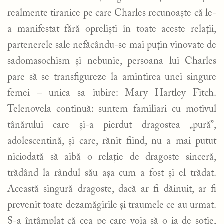
realmente tiranice pe care Charles recunoaște că le-
a manifestat fără opreliști în toate aceste relații,
partenerele sale nefăcându-se mai puțin vinovate de
sadomasochism și nebunie, persoana lui Charles
pare să se transfigureze la amintirea unei singure
femei – unica sa iubire: Mary Hartley Fitch.
Telenovela continuă: suntem familiari cu motivul
tânărului care și-a pierdut dragostea „pură”,
adolescentină, și care, rănit fiind, nu a mai putut
niciodată să aibă o relație de dragoste sinceră,
trădând la rândul său așa cum a fost și el trădat.
Această singură dragoste, dacă ar fi dăinuit, ar fi
prevenit toate dezamăgirile și traumele ce au urmat.
S-a întâmplat că cea pe care voia să o ia de soție,