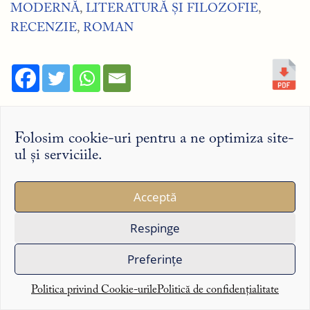
MODERNĂ
,
LITERATURĂ ȘI FILOZOFIE
,
RECENZIE
,
ROMAN
Folosim cookie-uri pentru a ne optimiza site-
Dacă v-a plăcut articolul pe care tocmai l-ați citit,
ul și serviciile.
puteți să sprijiniți printr-o donație următoarele texte
pe care le pregătim pentru dumneavoastră,
Acceptă
accesând:
Respinge
Donație
Preferințe
Politica privind Cookie-urile
Politică de confidențialitate