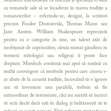
Murdoch mărturisește că intenția și speranța ei sunt
ca romanele sale să se încadreze în marea tradiție a
romancierilor – referindu-se, desigur, la scriitori
precum Feodor Dostoievski, Thomas Mann sau
Jane Austen. William Shakespeare reprezintă
pentru ea o categorie în sine, un talent atât de
neobișnuit de cuprinzător, căruia numai gândirea în
termeni mitologici sau religioși îi poate face
dreptate. Murdoch continuă mai apoi să susțină cu
multă convingere că motivele pentru care cineva s-
ar abate de la această tradiție, încercând să o ignore
sau să inventeze una paralelă, trebuie să fie
extraordinar de întemeiate, căci nu merită să încerci
să scrii decât dacă ești în dialog și îndrăznești să te