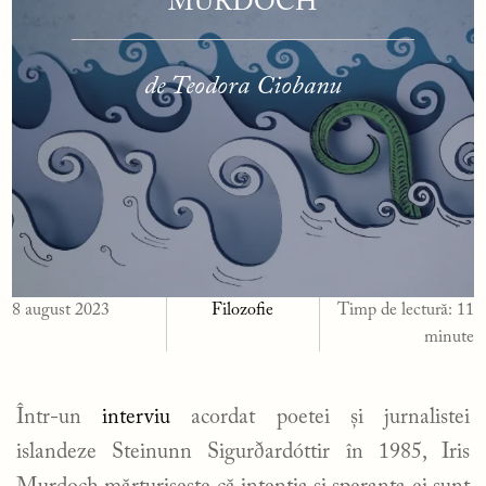
MURDOCH
de Teodora Ciobanu
8 august 2023
Filozofie
Timp de lectură:
11
minute
Într-un
interviu
acordat poetei și jurnalistei
islandeze Steinunn Sigurðardóttir în 1985, Iris