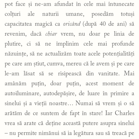
pot face și ne-am afundat în cele mai întunecate
colțuri ale naturii umane, posedăm totuși
capacitatea magică ca
oricând
(după 40 de ani) să
revenim, dacă
chiar
vrem, nu doar pe linia de
plutire, ci să ne împlinim cele mai profunde
năzuințe, să ne actualizăm toate acele potențialități
pe care am știut, cumva, mereu că le avem și pe care
le-am lăsat să se risipească din vanitate. Mai
amânăm puțin, doar puțin, acest moment de
autoiluminare, autodepășire, de luare în primire a
sinelui și a vieții noastre… Numai să vrem și o să
arătăm de ce suntem de fapt în stare! Iar Charles
vrea să arate că deține această putere asupra sinelui
– nu permite nimănui să ia legătura sau să treacă pe