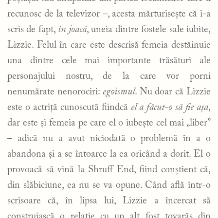
recunosc de la televizor –, acesta mărturisește că i-a
scris de fapt,
în joacă
, uneia dintre fostele sale iubite,
Lizzie. Felul în care este descrisă femeia destăinuie
una dintre cele mai importante trăsături ale
personajului nostru, de la care vor porni
nenumărate nenorociri:
egoismul
. Nu doar că Lizzie
este o actriță cunoscută fiindcă
el a făcut-o să fie așa
,
dar este și femeia pe care el o iubește cel mai „liber”
– adică nu a avut niciodată o problemă în a o
abandona și a se întoarce la ea oricând a dorit. El o
provoacă să vină la Shruff End, fiind conștient că,
din slăbiciune, ea nu se va opune. Când află într-o
scrisoare că, în lipsa lui, Lizzie a încercat să
construiască o relație cu un alt fost tovarăș din