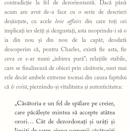
contradicție la fel de dezorientantă. Dacă până
acum am avut de-a face cu o serie de descrieri
deșănțate, cu acele
love affairs
din care toți cei
implicați ies sleiți și dezgustați, asta neoprindu-i să o
ia din nou și din nou de la capăt, deodată
descoperim că, pentru Charles, există fie asta, fie
ceva ce s-ar numi „iubirea pură”; relațiile stabile,
care se finalizează de obicei prin căsătorie, sunt mai
rele decât ambele extreme tocmai din cauza faptului
că
le evită
, pierzându-și vitalitatea și autenticitatea:
„Căsătoria e un fel de spălare pe creier,
care păcălește mintea să accepte atâtea
orori… Cât de dezordonați și urâți și