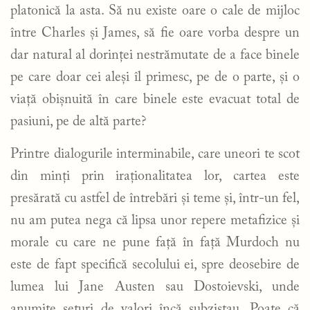
platonică la asta. Să nu existe oare o cale de mijloc
între Charles și James, să fie oare vorba despre un
dar natural al dorinței nestrămutate de a face binele
pe care doar cei aleși îl primesc, pe de o parte, și o
viață obișnuită în care binele este evacuat total de
pasiuni, pe de altă parte?
Printre dialogurile interminabile, care uneori te scot
din minți prin iraționalitatea lor, cartea este
presărată cu astfel de întrebări și teme și, într-un fel,
nu am putea nega că lipsa unor repere metafizice și
morale cu care ne pune față în față Murdoch nu
este de fapt specifică secolului ei, spre deosebire de
lumea lui Jane Austen sau Dostoievski, unde
anumite seturi de valori încă subzistau. Poate că