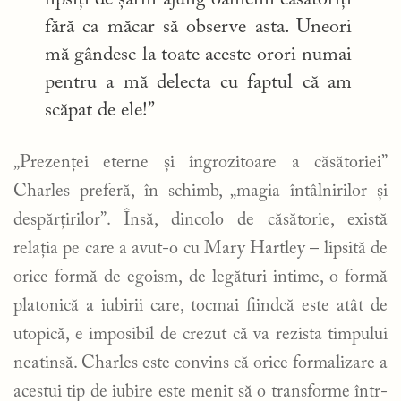
lipsiți de șarm ajung oamenii căsătoriți
fără ca măcar să observe asta. Uneori
mă gândesc la toate aceste orori numai
pentru a mă delecta cu faptul că am
scăpat de ele!”
„Prezenței eterne și îngrozitoare a căsătoriei”
Charles preferă, în schimb, „magia întâlnirilor și
despărțirilor”. Însă, dincolo de căsătorie, există
relația pe care a avut-o cu Mary Hartley – lipsită de
orice formă de egoism, de legături intime, o formă
platonică a iubirii care, tocmai fiindcă este atât de
utopică, e imposibil de crezut că va rezista timpului
neatinsă. Charles este convins că orice formalizare a
acestui tip de iubire este menit să o transforme într-