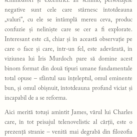
schimbători și excentrici. În schimb, personajele
negative sunt cele care stârnesc întotdeauna
„valuri”, cu ele se întâmplă mereu ceva, produc
confuzie și neliniște care se cer a fi explorate.
Interesant este că, chiar și în această observație pe
care o face și care, într-un fel, este adevărată, în
viziunea lui Iris Murdoch pare să domine acest
binom format din două tipuri umane fundamentale
total opuse – sfântul sau înțeleptul, omul eminente
bun, și omul obișnuit, întotdeauna profund viciat și
incapabil de a se reforma.
Aici merită totuși amintit James, vărul lui Charles
care, în tot peisajul telenovelistic al cărții, este o
prezență stranie – venită mai degrabă din filozofia