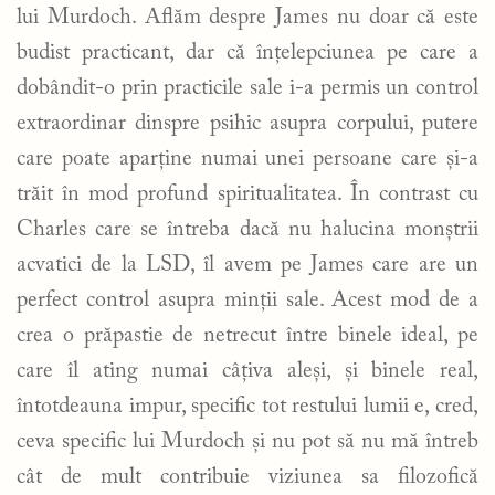
lui Murdoch. Aflăm despre James nu doar că este
budist practicant, dar că înțelepciunea pe care a
dobândit-o prin practicile sale i-a permis un control
extraordinar dinspre psihic asupra corpului, putere
care poate aparține numai unei persoane care și-a
trăit în mod profund spiritualitatea. În contrast cu
Charles care se întreba dacă nu halucina monștrii
acvatici de la LSD, îl avem pe James care are un
perfect control asupra minții sale. Acest mod de a
crea o prăpastie de netrecut între binele ideal, pe
care îl ating numai câțiva aleși, și binele real,
întotdeauna impur, specific tot restului lumii e, cred,
ceva specific lui Murdoch și nu pot să nu mă întreb
cât de mult contribuie viziunea sa filozofică