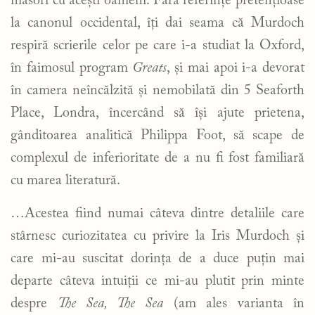
măsori cu acești oameni. Fără referințe pretențioase
la canonul occidental, îți dai seama că Murdoch
respiră scrierile celor pe care i-a studiat la Oxford,
în faimosul program
Greats
, și mai apoi i-a devorat
în camera neîncălzită și nemobilată din 5 Seaforth
Place, Londra, încercând să își ajute prietena,
gânditoarea analitică Philippa Foot, să scape de
complexul de inferioritate de a nu fi fost familiară
cu marea literatură.
…Acestea fiind numai câteva dintre detaliile care
stârnesc curiozitatea cu privire la Iris Murdoch și
care mi-au suscitat dorința de a duce puțin mai
departe câteva intuiții ce mi-au plutit prin minte
despre
The Sea, The Sea
(am ales varianta în