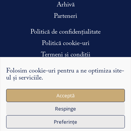
Arhivă
Parteneri
Politică de confidențialitate
Politică cookie-uri
Termeni și condiții
Condiții efectuare stagiu de practică
Folosim cookie-uri pentru a ne optimiza site-
ul și serviciile.
Argumentele și punctele de vedere exprimate pe Syntopic
Acceptă
îi reprezintă exclusiv pe autorii lor și nu reflectă în mod
necesar opinia redacției sau a partenerilor noștri.
Respinge
Copyright ©2026 Syntopic
Preferințe