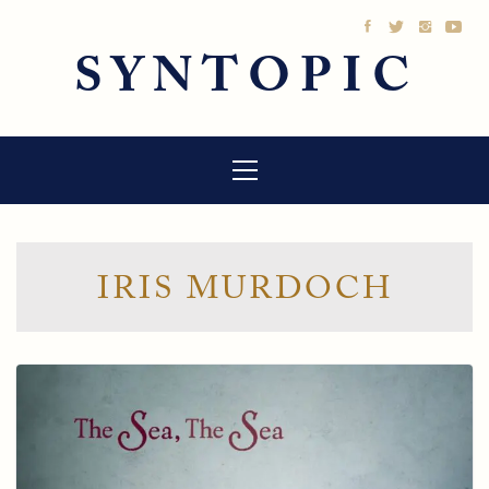
Sari
la
SYNTOPIC
conținut
Meniu
principal
IRIS MURDOCH