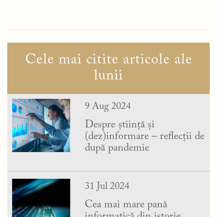
Cele mai citite articole ale
lunii
9 Aug 2024
Despre știință și
(dez)informare – reflecții de
după pandemie
31 Jul 2024
Cea mai mare pană
informatică din istorie.