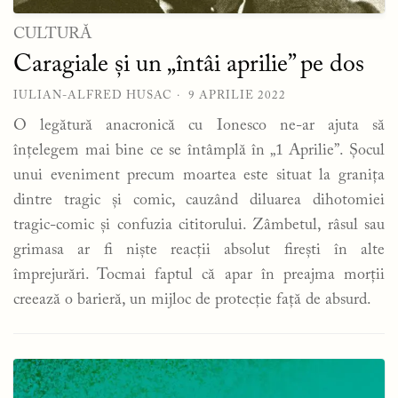
CULTURĂ
Caragiale și un „întâi aprilie” pe dos
IULIAN-ALFRED HUSAC
9 APRILIE 2022
O legătură anacronică cu Ionesco ne-ar ajuta să
înțelegem mai bine ce se întâmplă în „1 Aprilie”. Șocul
unui eveniment precum moartea este situat la granița
dintre tragic și comic, cauzând diluarea dihotomiei
tragic-comic și confuzia cititorului. Zâmbetul, râsul sau
grimasa ar fi niște reacții absolut firești în alte
împrejurări. Tocmai faptul că apar în preajma morții
creează o barieră, un mijloc de protecție față de absurd.