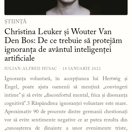
ȘTIINȚĂ
Christina Leuker și Wouter Van
Den Bos: De ce trebuie să protejăm
ignoranța de avântul inteligenței
artificiale
IULIAN-ALFRED HUSAC
18 IANUARIE 2022
Ignoranța voluntară, în accepțiunea lui Hertwig și
Engel, poate ajuta oamenii să mențină „convingeri
intime” și să evite „disconfortul mental, frica și disonanța
cognitivă”.3 Răspândirea ignoranței voluntare este mare.
Aproximativ 90 de procente dintre germanii chestionați
vor să evite sentimente negative ce ar putea rezulta din
„cunoașterea de dinainte a unor evenimente triste,