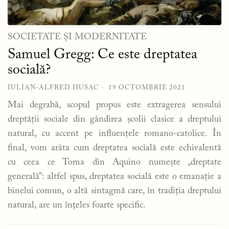
SOCIETATE ȘI MODERNITATE
Samuel Gregg: Ce este dreptatea
socială?
IULIAN-ALFRED HUSAC
19 OCTOMBRIE 2021
Mai degrabă, scopul propus este extragerea sensului
dreptății sociale din gândirea școlii clasice a dreptului
natural, cu accent pe influențele romano-catolice. În
final, vom arăta cum dreptatea socială este echivalentă
cu ceea ce Toma din Aquino numește „dreptate
generală”: altfel spus, dreptatea socială este o emanație a
binelui comun, o altă sintagmă care, în tradiția dreptului
natural, are un înțeles foarte specific.