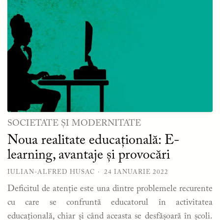
SOCIETATE ȘI MODERNITATE
Noua realitate educațională: E-
learning, avantaje și provocări
IULIAN-ALFRED HUSAC
24 IANUARIE 2022
Deficitul de atenție este una dintre problemele recurente
cu care se confruntă educatorul în activitatea
educațională, chiar și când aceasta se desfășoară în școli.