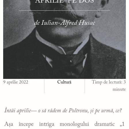
APRILIE” PE DOS
de Iulian-Alfred Husac
9 aprilie 2022
Cultură
Timp de lectură:
3
minute
Întâi aprilie— o să râdem de Poltronu, și pe urmă, ce?
Așa începe intriga monologului dramatic „1