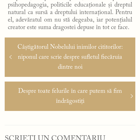
psihopedagogia, politicile educaționale și dreptul
natural ca sursă a dreptului internațional. Pentru
el, adevăratul om nu stă degeaba, iar potențialul
creator este suma dragostei depuse în tot ce face.
Navigare
Articolul
Câștigătorul Nobelului inimilor cititorilor:
în
anterior:
niponul care scrie despre sufletul fiecăruia
articole
dintre noi
Articolul
Despre toate felurile în care putem să fim
următor:
îndrăgostiți
SCRIEȚI UN COMENTARIU