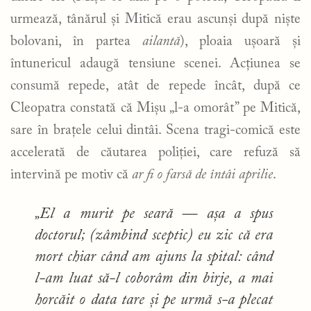
urmează, tânărul și Mitică erau ascunși după niște
bolovani, în partea
ailantă
), ploaia ușoară și
întunericul adaugă tensiune scenei. Acțiunea se
consumă repede, atât de repede încât, după ce
Cleopatra constată că Mișu „l-a omorât” pe Mitică,
sare în brațele celui dintâi. Scena tragi-comică este
accelerată de căutarea poliției, care refuză să
intervină pe motiv că
ar fi o farsă de întâi aprilie
.
„El a murit pe seară — așa a spus
doctorul; (zâmbind sceptic) eu zic că era
mort chiar când am ajuns la spital: când
l-am luat să-l coborâm din birje, a mai
horcăit o data tare și pe urmă s-a plecat