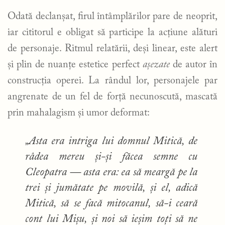
Odată declanșat, firul întâmplărilor pare de neoprit,
iar cititorul e obligat să participe la acțiune alături
de personaje. Ritmul relatării, deși linear, este alert
și plin de nuanțe estetice perfect
așezate
de autor în
construcția operei. La rândul lor, personajele par
angrenate de un fel de forță necunoscută, mascată
prin mahalagism și umor deformat:
„Asta era intriga lui domnul Mitică, de
râdea mereu și-și făcea semne cu
Cleopatra — asta era: ea să meargă pe la
trei și jumătate pe movilă, și el, adică
Mitică, să se facă mitocanul, să-i ceară
cont lui Mișu, și noi să ieșim toți să ne