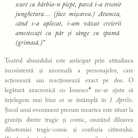
scurt cu bărbia-n piept, parcă i-a trosnit
junghetura… (face mișcarea.) Atuncea,
când s-a aplecat, i-am văzut creierii
amestecați cu păr și sânge cu spumă.
(grimasă.)”
Teatrul absurdului este anticipat prin atitudinea
incosistentă și anormală a personajelor, care
acționează sau reacționează exact pe dos. O
4
legătură anacronică cu Ionesco
ne-ar ajuta să
înțelegem mai bine ce se întâmplă în
1 Aprilie
.
Șocul unui eveniment precum moartea este situat la
granița dintre tragic și comic, cauzând diluarea
dihotomiei tragic-comic și confuzia cititorului.