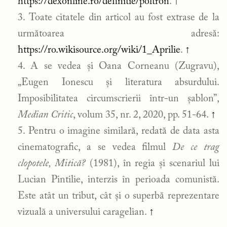
https://dexonline.ro/definitie/poltron
.
↑
Toate citatele din articol au fost extrase de la
următoarea adresă:
https://ro.wikisource.org/wiki/1_Aprilie
.
↑
A se vedea și Oana Corneanu (Zugravu),
„Eugen Ionescu și literatura absurdului.
Imposibilitatea circumscrierii într-un șablon”,
Median Critic
, volum 35, nr. 2, 2020, pp. 51-64.
↑
Pentru o imagine similară, redată de data asta
cinematografic, a se vedea filmul
De ce trag
clopotele, Mitică?
(1981), în regia și scenariul lui
Lucian Pintilie, interzis în perioada comunistă.
Este atât un tribut, cât și o superbă reprezentare
vizuală a universului caragelian.
↑