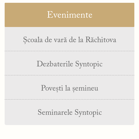
Evenimente
Școala de vară de la Răchitova
Dezbaterile Syntopic
Povești la șemineu
Seminarele Syntopic