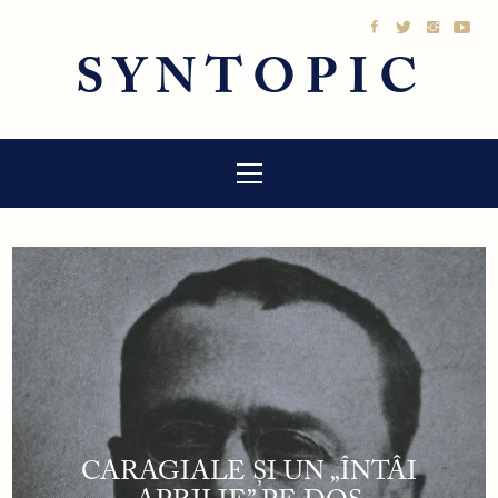
Sari
la
SYNTOPIC
conținut
Meniu
principal
CARAGIALE ȘI UN „ÎNTÂI