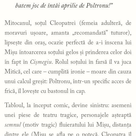
batem joc de întâi aprilie de Poltronu!”
Mitocanul, soțul Cleopatrei (femeia adulteră, de
moravuri ușoare, amanta „recomandată” tuturor),
lipsește din oraș, ocazie perfectă de a-i înscena lui
Mișu întoarcerea soțului gelos și prinderea celor doi
în fapt în
Cișmegiu
. Rolul soțului în farsă îl va juca
Mitică, cel care – cumplită ironie – moare din cauza
unui calcul greșit: Poltronu, într-un specific acces de
frică, îl lovește cu bastonul în cap.
Tabloul, la început comic, devine sinistru: asemeni
unei piese de teatru tragice, personajele așteaptă
semnul
(motiv tragic) fluieratului lui Mișu, distanța
dintre ele (Mișu se afla pe o potecă, Cleopatra îl