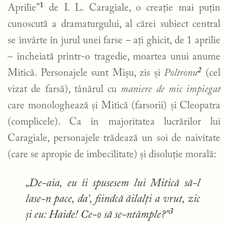
1
Aprilie”
de I. L. Caragiale, o creație mai puțin
cunoscută a dramaturgului, al cărei subiect central
se învârte în jurul unei farse – ați ghicit, de 1 aprilie
– încheiată printr-o tragedie, moartea unui anume
2
Mitică. Personajele sunt Mișu, zis și
Poltronu
(cel
vizat de farsă), tânărul cu
maniere de mic impiegat
care monologhează și Mitică (farsorii) și Cleopatra
(complicele). Ca în majoritatea lucrărilor lui
Caragiale, personajele trădează un soi de naivitate
(care se apropie de imbecilitate) și disoluție morală:
„De-aia, eu îi spusesem lui Mitică să-l
lase-n pace, da’, fiindcă ăilalți a vrut, zic
3
și eu: Haide! Ce-o să se-ntâmple?”