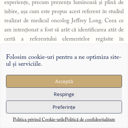
experiențe, precum prezența luminoasă și plină de
iubire, așa cum este propus acest referent în studiul
realizat de medicul oncolog Jeffrey Long. Ceea ce
am intenționat a fost să arăt că identificarea atât de
certă a referentului elementelor regăsite în
experiențele din proximitatea morții nu este
Folosim cookie-uri pentru a ne optimiza site-
plauzibilă până la capăt, întrucât stabilirea acestui
ul și serviciile.
referent comportă niște hibe logice, asupra cărora
m-am concentrat. În acest sens, argumentul
Acceptă
teologic formulat de Larchet, pe care l-am adus în
Respinge
completarea propriului argument, nu trebuie
interpretat în niciun caz ca pe un apel la autoritate
Preferințe
(a tradiției sau a unui teolog). Sper că este destul de
Politica privind Cookie-urile
Politică de confidențialitate
clar că redarea acelui argument a fost menită să