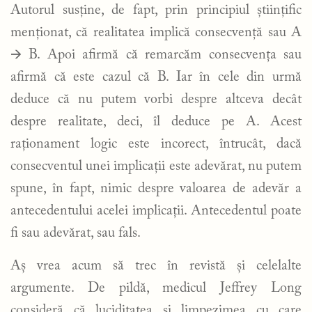
Autorul susține, de fapt, prin principiul științific
menționat, că realitatea implică consecvență sau A
🡪 B. Apoi afirmă că remarcăm consecvența sau
afirmă că este cazul că B. Iar în cele din urmă
deduce că nu putem vorbi despre altceva decât
despre realitate, deci, îl deduce pe A. Acest
raționament logic este incorect, întrucât, dacă
consecventul unei implicații este adevărat, nu putem
spune, în fapt, nimic despre valoarea de adevăr a
antecedentului acelei implicații. Antecedentul poate
fi sau adevărat, sau fals.
Aș vrea acum să trec în revistă și celelalte
argumente. De pildă, medicul Jeffrey Long
consideră că luciditatea și limpezimea cu care