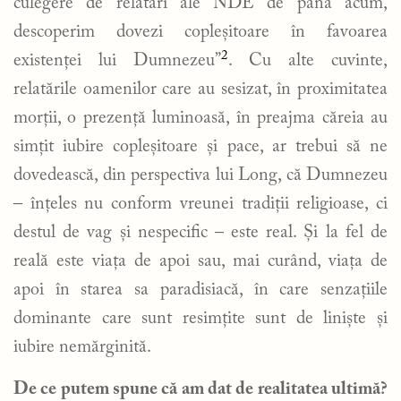
culegere de relatări ale NDE de până acum,
descoperim dovezi copleșitoare în favoarea
2
existenței lui Dumnezeu”
. Cu alte cuvinte,
relatările oamenilor care au sesizat, în proximitatea
morții, o prezență luminoasă, în preajma căreia au
simțit iubire copleșitoare și pace, ar trebui să ne
dovedească, din perspectiva lui Long, că Dumnezeu
– înțeles nu conform vreunei tradiții religioase, ci
destul de vag și nespecific – este real. Și la fel de
reală este viața de apoi sau, mai curând, viața de
apoi în starea sa paradisiacă, în care senzațiile
dominante care sunt resimțite sunt de liniște și
iubire nemărginită.
De ce putem spune că am dat de realitatea ultimă?