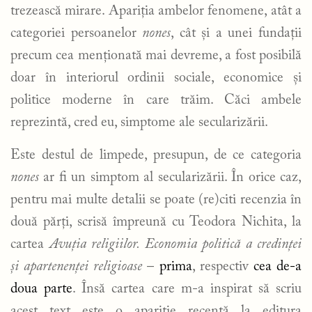
trezească mirare. Apariția ambelor fenomene, atât a
categoriei persoanelor
nones
, cât și a unei fundații
precum cea menționată mai devreme, a fost posibilă
doar în interiorul ordinii sociale, economice și
politice moderne în care trăim. Căci ambele
reprezintă, cred eu, simptome ale secularizării.
Este destul de limpede, presupun, de ce categoria
nones
ar fi un simptom al secularizării. În orice caz,
pentru mai multe detalii se poate (re)citi recenzia în
două părți, scrisă împreună cu Teodora Nichita, la
cartea
Avuția religiilor. Economia politică a credinței
și apartenenței religioase
–
prima
, respectiv
cea de-a
doua parte
. Însă cartea care m-a inspirat să scriu
acest text este o apariție recentă la editura