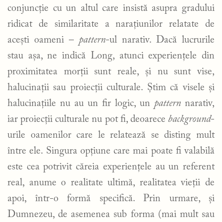
conjuncție cu un altul care insistă asupra gradului
ridicat de similaritate a narațiunilor relatate de
acești oameni –
pattern
-ul narativ. Dacă lucrurile
stau așa, ne indică Long, atunci experiențele din
proximitatea morții sunt reale, și nu sunt vise,
halucinații sau proiecții culturale. Știm că visele și
halucinațiile nu au un fir logic, un
pattern
narativ,
iar proiecții culturale nu pot fi, deoarece
background
-
urile oamenilor care le relatează se disting mult
între ele. Singura opțiune care mai poate fi valabilă
este cea potrivit căreia experiențele au un referent
real, anume o realitate ultimă, realitatea vieții de
apoi, într-o formă specifică. Prin urmare, și
Dumnezeu, de asemenea sub forma (mai mult sau