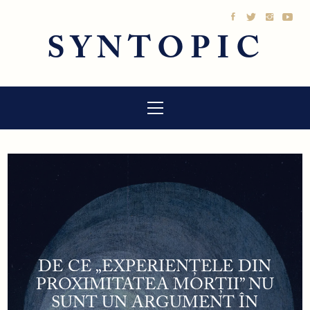
Sari
la
SYNTOPIC
conținut
Meniu
principal
DE CE „EXPERIENȚELE DIN
PROXIMITATEA MORȚII” NU
SUNT UN ARGUMENT ÎN