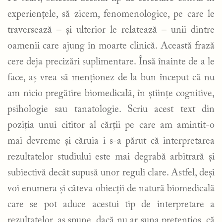
experiențele, să zicem, fenomenologice, pe care le
traversează – și ulterior le relatează – unii dintre
oamenii care ajung în moarte clinică. Această frază
cere deja precizări suplimentare. Însă înainte de a le
face, aș vrea să menționez de la bun început că nu
am nicio pregătire biomedicală, în științe cognitive,
psihologie sau tanatologie. Scriu acest text din
poziția unui cititor al cărții pe care am amintit-o
mai devreme și căruia i s-a părut că interpretarea
rezultatelor studiului este mai degrabă arbitrară și
subiectivă decât supusă unor reguli clare. Astfel, deși
voi enumera și câteva obiecții de natură biomedicală
care se pot aduce acestui tip de interpretare a
rezultatelor, aș spune, dacă nu ar suna pretențios, că