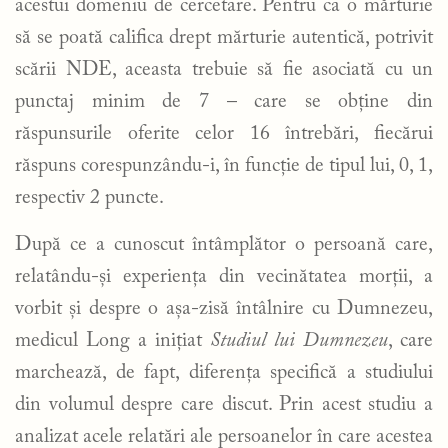
acestui domeniu de cercetare. Pentru ca o mărturie
să se poată califica drept mărturie autentică, potrivit
scării NDE, aceasta trebuie să fie asociată cu un
punctaj minim de 7 – care se obține din
răspunsurile oferite celor 16 întrebări, fiecărui
răspuns corespunzându-i, în funcție de tipul lui, 0, 1,
respectiv 2 puncte.
După ce a cunoscut întâmplător o persoană care,
relatându-și experiența din vecinătatea morții, a
vorbit și despre o așa-zisă întâlnire cu Dumnezeu,
medicul Long a inițiat
Studiul lui Dumnezeu
, care
marchează, de fapt, diferența specifică a studiului
din volumul despre care discut. Prin acest studiu a
analizat acele relatări ale persoanelor în care acestea