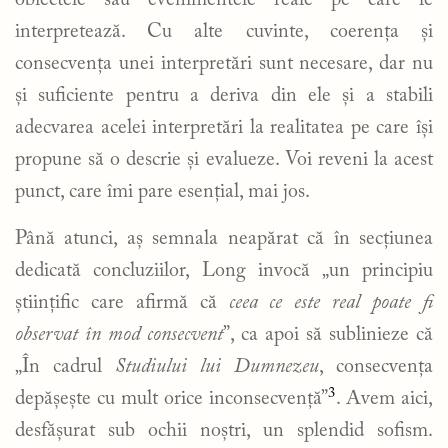
obiectele sau evenimentele reale pe care le
interpretează. Cu alte cuvinte, coerența și
consecvența unei interpretări sunt necesare, dar nu
și suficiente pentru a deriva din ele și a stabili
adecvarea acelei interpretări la realitatea pe care își
propune să o descrie și evalueze. Voi reveni la acest
punct, care îmi pare esențial, mai jos.
Până atunci, aș semnala neapărat că în secțiunea
dedicată concluziilor, Long invocă „un principiu
științific care afirmă că
ceea ce este real poate fi
observat în mod consecvent
”, ca apoi să sublinieze că
„În cadrul
Studiului lui Dumnezeu
, consecvența
3
depășește cu mult orice inconsecvență”
. Avem aici,
desfășurat sub ochii noștri, un splendid sofism.