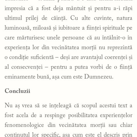
impresia că a fost deja mântuit și pentru a-i răpi
ultimul prilej de căință. Cu alte cuvinte, natura
luminoasă, miloasă și iubitoare a ființei spirituale pe
care mărturisesc unele persoane că au întâlnit-o în
experiența lor din vecinătatea morții nu reprezintă
o condiție suficientă – deși are avantajul coerenței și
al consecvenței – pentru a putea vorbi de o ființă
eminamente bună, așa cum este Dumnezeu.
Concluzii
Nu aș vrea să se înțeleagă că scopul acestui text a
fost acela de a respinge posibilitatea experiențelor
fenomenologice din vecinătatea morții sau chiar
conținutul lor specific, așa cum este el descris prin