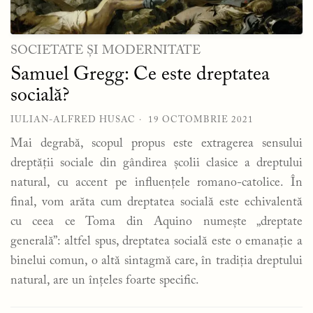
SOCIETATE ȘI MODERNITATE
Samuel Gregg: Ce este dreptatea
socială?
IULIAN-ALFRED HUSAC
19 OCTOMBRIE 2021
Mai degrabă, scopul propus este extragerea sensului
dreptății sociale din gândirea școlii clasice a dreptului
natural, cu accent pe influențele romano-catolice. În
final, vom arăta cum dreptatea socială este echivalentă
cu ceea ce Toma din Aquino numește „dreptate
generală”: altfel spus, dreptatea socială este o emanație a
binelui comun, o altă sintagmă care, în tradiția dreptului
natural, are un înțeles foarte specific.