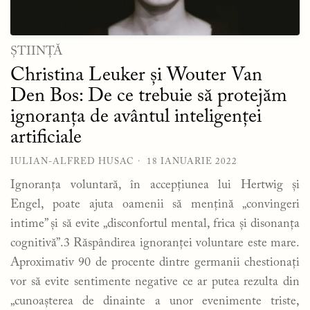
ȘTIINȚĂ
Christina Leuker și Wouter Van
Den Bos: De ce trebuie să protejăm
ignoranța de avântul inteligenței
artificiale
IULIAN-ALFRED HUSAC
18 IANUARIE 2022
Ignoranța voluntară, în accepțiunea lui Hertwig și
Engel, poate ajuta oamenii să mențină „convingeri
intime” și să evite „disconfortul mental, frica și disonanța
cognitivă”.3 Răspândirea ignoranței voluntare este mare.
Aproximativ 90 de procente dintre germanii chestionați
vor să evite sentimente negative ce ar putea rezulta din
„cunoașterea de dinainte a unor evenimente triste,