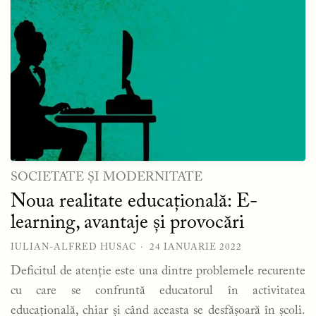
SOCIETATE ȘI MODERNITATE
Noua realitate educațională: E-
learning, avantaje și provocări
IULIAN-ALFRED HUSAC
24 IANUARIE 2022
Deficitul de atenție este una dintre problemele recurente
cu care se confruntă educatorul în activitatea
educațională, chiar și când aceasta se desfășoară în școli.