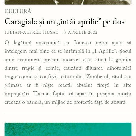
CULTURĂ
Caragiale și un „întâi aprilie” pe dos
IULIAN-ALFRED HUSAC
9 APRILIE 2022
O legătură anacronică cu Ionesco ne-ar ajuta să
înțelegem mai bine ce se întâmplă în „1 Aprilie”. Șocul
unui eveniment precum moartea este situat la granița
dintre tragic și comic, cauzând diluarea dihotomiei
tragic-comic și confuzia cititorului. Zâmbetul, râsul sau
grimasa ar fi niște reacții absolut firești în alte
împrejurări. Tocmai faptul că apar în preajma morții
creează o barieră, un mijloc de protecție față de absurd.