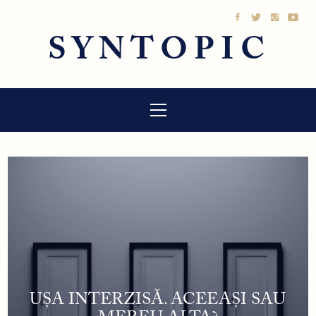
Sari
la
SYNTOPIC
conținut
Meniu
principal
UȘA INTERZISĂ. ACEEAȘI SAU