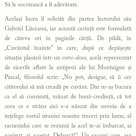
Să le socotească a fi adevărate.
Același lucru îl solicită din partea lectorului său
Gabriel Liiceanu, iar această cerință este formulată
de câteva ori în paginile cărții. De pildă, în
„Cuvântul înainte” în care, după ce depășește
situația plasării într-un
entre-deux,
acela reprezentat
de zicerile aflate la antipozi ale lui Montaigne și
Pascal, filosoful scrie: „Nu pot, desigur, să îi cer
cititorului să mă creadă pe cuvânt. Dar m-aș bucura
ca el să consimtă, mânat de bună-credință, că tot
ceea ce e strâns aici s-a născut din nevoia de a
înțelege rostul straniei noastre treceri prin lume, al
racursiului care se rezumă la acel te-ai îmbarcat, ai
navigat, ai acostat. Debarcă!”. Un racursi care, așa