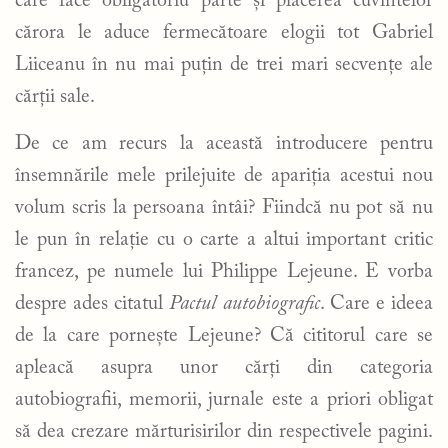
care face obligatoriu parte și plăcerea cuvintelor
cărora le aduce fermecătoare elogii tot Gabriel
Liiceanu în nu mai puțin de trei mari secvențe ale
cărții sale.
De ce am recurs la această introducere pentru
însemnările mele prilejuite de apariția acestui nou
volum scris la persoana întâi? Fiindcă nu pot să nu
le pun în relație cu o carte a altui important critic
francez, pe numele lui Philippe Lejeune. E vorba
despre ades citatul
Pactul autobiografic
. Care e ideea
de la care pornește Lejeune? Că cititorul care se
apleacă asupra unor cărți din categoria
autobiografii, memorii, jurnale este a priori obligat
să dea crezare mărturisirilor din respectivele pagini.