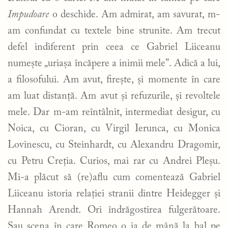
Impudoare
o deschide. Am admirat, am savurat, m-
am confundat cu textele bine strunite. Am trecut
defel indiferent prin ceea ce Gabriel Liiceanu
numește „uriașa încăpere a inimii mele”. Adică a lui,
a filosofului. Am avut, firește, și momente în care
am luat distanță. Am avut și refuzurile, și revoltele
mele. Dar m-am reîntâlnit, intermediat desigur, cu
Noica, cu Cioran, cu Virgil Ierunca, cu Monica
Lovinescu, cu Steinhardt, cu Alexandru Dragomir,
cu Petru Creția. Curios, mai rar cu Andrei Pleșu.
Mi-a plăcut să (re)aflu cum comentează Gabriel
Liiceanu istoria relației stranii dintre Heidegger și
Hannah Arendt. Ori îndrăgostirea fulgerătoare.
Sau scena în care Romeo o ia de mână la bal pe