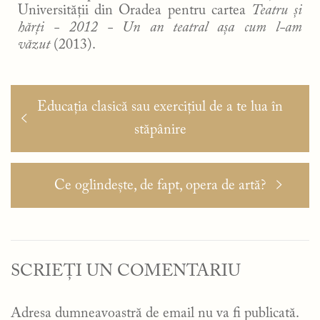
Universității din Oradea pentru cartea
Teatru și
hărți - 2012 - Un an teatral așa cum l-am
văzut
(2013).
Navigare
Articolul
Educația clasică sau exercițiul de a te lua în
în
anterior:
stăpânire
articole
Articolul
Ce oglindește, de fapt, opera de artă?
următor:
SCRIEȚI UN COMENTARIU
Adresa dumneavoastră de email nu va fi publicată.