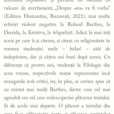
intitulată
Impudoare
și purtând un subtitlu cu
valoare de avertisment, „Despre «eu» va fi vorba”
(Editura Humanitas, București, 2021), mai multe
referiri violent negative la Roland Barthes, la
Derrida, la Kristéva, la telqueliști. Adică la mai toți
aceia pe care îi și citeam, și citam cu religiozitate în
vremea studenției mele – hélas! – atât de
îndepărtate, dar și câțiva ani buni după aceea. Cu
diferența că pentru noi, studenții la Filologie din
acea vreme, respectivele nume reprezentau încă
avangarda noii critici, iar, în plus, se cuvine spus că
au existat mai mulți Barthes, dintre care cel mai
agreabil era cel care redescoperise plăcerea textului.
Și de acolo mai departe. O plăcere a textului din