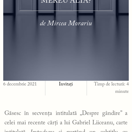
MEREU ALTA?
de Mircea Morariu
6 decembrie 2021
Invitați
Timp de lectură:
4
minute
Găsesc în secvența intitulată „Despre gândire” a
celei mai recente cărți a lui Gabriel Liiceanu, carte