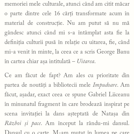
memoriei mele culturale, atunci când am citit măcar
o parte dintre cele 16 cărți transformate acum în
material de construcție. Nu am putut să nu mă
gândesc atunci când mi s-a întâmplat asta fie la
definiția culturii pusă în relație cu uitarea, fie, când
mi-a venit în minte, la ceea ce a scris George Banu
în cartea chiar așa intitulată –
Uitarea
.
Ce am făcut de fapt? Am ales cu prioritate din
partea de noutăți a bibliotecii mele
Impudoare
. Am
făcut, așadar, exact ceea ce spune Gabriel Liiceanu
în minunatul fragment în care brodează inspirat pe
scena invitației la dans așteptată de Natașa din
Război și pace
. Am început la rându-mi dansul.
Dansul cu o carte. M-am mutat în lumea pe care