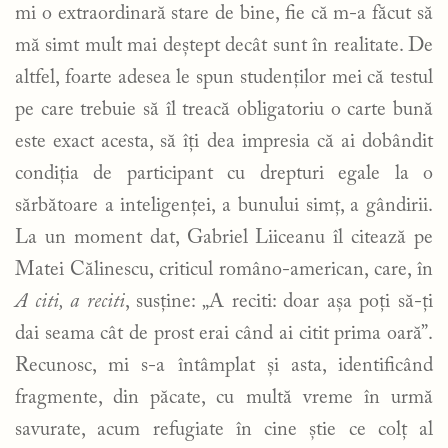
mi o extraordinară stare de bine, fie că m-a făcut să
mă simt mult mai deștept decât sunt în realitate. De
altfel, foarte adesea le spun studenților mei că testul
pe care trebuie să îl treacă obligatoriu o carte bună
este exact acesta, să îți dea impresia că ai dobândit
condiția de participant cu drepturi egale la o
sărbătoare a inteligenței, a bunului simț, a gândirii.
La un moment dat, Gabriel Liiceanu îl citează pe
Matei Călinescu, criticul româno-american, care, în
A citi, a reciti
, susține: „A reciti: doar așa poți să-ți
dai seama cât de prost erai când ai citit prima oară”.
Recunosc, mi s-a întâmplat și asta, identificând
fragmente, din păcate, cu multă vreme în urmă
savurate, acum refugiate în cine știe ce colț al