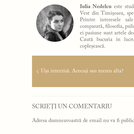
Iulia Nedelcu
este stude
Vest din Timișoara, spec
Printre interesele sal
comparată, filosofia, psih
ei pasiune sunt artele dec
Caută bucuria în lucr
copleșească.
Navigare
în
Articolul
Ușa interzisă. Aceeași sau mereu alta?
articole
anterior:
SCRIEȚI UN COMENTARIU
Adresa dumneavoastră de email nu va fi public