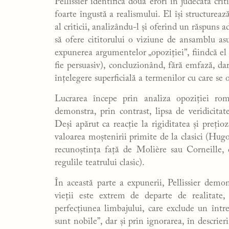
Pellissier identifică două erori în judecata cri
foarte îngustă a realismului. El își structurea
al criticii, analizându-l și oferind un răspuns a
să ofere cititorului o viziune de ansamblu as
expunerea argumentelor „opoziției”, fiindcă el
fie persuasiv), concluzionând, fără emfază, dar
înțelegere superficială a termenilor cu care se
Lucrarea începe prin analiza opoziției rom
demonstra, prin contrast, lipsa de veridicita
Deși apărut ca reacție la rigiditatea și preț
valoarea moștenirii primite de la clasici (Hugo,
recunoștința față de Molière sau Corneille,
regulile teatrului clasic).
În această parte a expunerii, Pellissier demons
vieții este extrem de departe de realitate,
perfecțiunea limbajului, care exclude un într
sunt nobile”, dar și prin ignorarea, în descrieri