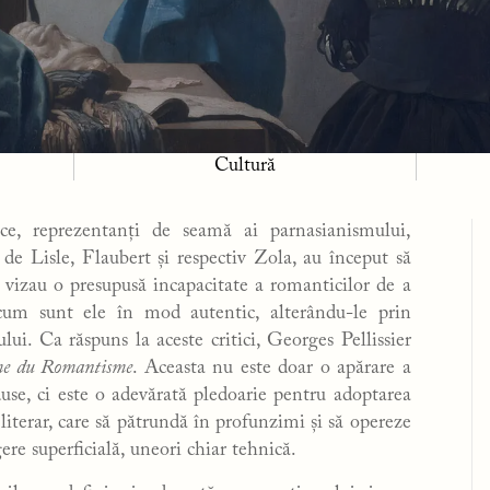
Cultură
ce, reprezentanți de seamă ai parnasianismului,
de Lisle, Flaubert și respectiv Zola, au început să
 vizau o presupusă incapacitate a romanticilor de a
a cum sunt ele în mod autentic, alterându-le prin
ului. Ca răspuns la aceste critici, Georges Pellissier
me du Romantisme
. Aceasta nu este doar o apărare a
use, ci este o adevărată pledoarie pentru adoptarea
iterar, care să pătrundă în profunzimi și să opereze
ere superficială, uneori chiar tehnică.