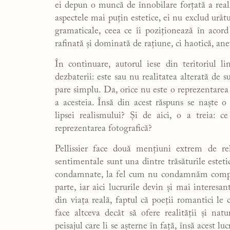
ei depun o muncă de înnobilare forțată a reali
aspectele mai puțin estetice, ei nu exclud urâtu
gramaticale, ceea ce îi poziționează în acord
rafinată și dominată de rațiune, ci haotică, ane
În continuare, autorul iese din teritoriul l
dezbaterii: este sau nu realitatea alterată de s
pare simplu. Da, orice nu este o reprezentarea f
a acesteia. Însă din acest răspuns se naște o
lipsei realismului? Și de aici, o a treia: 
reprezentarea fotografică?
Pellissier face două mențiuni extrem de re
sentimentale sunt una dintre trăsăturile estetic
condamnate, la fel cum nu condamnăm componen
parte, iar aici lucrurile devin și mai interesa
din viața reală, faptul că poeții romantici le c
face altceva decât să ofere realității și na
peisajul care li se așterne în față, însă acest lu