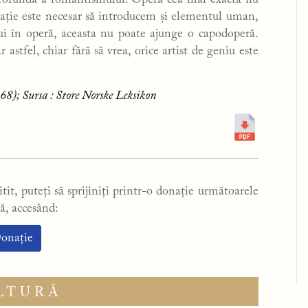
 profundă a romantismului. Opera cea mai exactă nu
reație este necesar să introducem și elementul uman,
lui în operă, aceasta nu poate ajunge o capodoperă.
r astfel, chiar fără să vrea, orice artist de geniu este
668); Sursa : Store Norske Leksikon
tit, puteți să sprijiniți printr-o donație următoarele
ă, accesând:
onație
LTURĂ