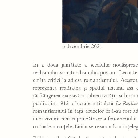
6 decembrie 2021
În a doua jumătate a secolului nouăspreze
realismului și naturalismului precum Leconte 
emită critici la adresa romantismului. Acestea
reprezenta realitatea și spațiul natural aș
răsfrângerea excesivă a subiectivității și lirism
publică în 1912 o lucrare intitulată
Le Réalis
romantismului în fața acuzelor ce i-au fost ad
unei viziuni mai cuprinzătoare a fenomenului l
cu toate nuanțele, fără a se rezuma la o înțeleg