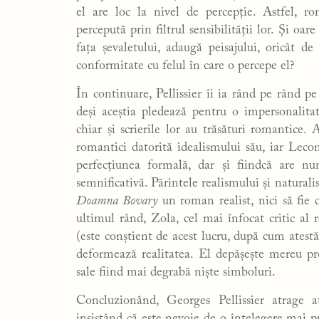
el are loc la nivel de percepție. Astfel, ro
percepută prin filtrul sensibilității lor. Și oar
fața șevaletului, adaugă peisajului, oricât de
conformitate cu felul în care o percepe el?
În continuare, Pellissier îi ia rând pe rând p
deși aceștia pledează pentru o impersonalitat
chiar și scrierile lor au trăsături romantice
romantici datorită idealismului său, iar Lecon
perfecțiunea formală, dar și fiindcă are nu
semnificativă. Părintele realismului și natural
Doamna Bovary
un roman realist, nici să fie 
ultimul rând, Zola, cel mai înfocat critic al 
(este conștient de acest lucru, după cum atestă
deformează realitatea. El depășește mereu pro
sale fiind mai degrabă niște simboluri.
Concluzionând, Georges Pellissier atrage ate