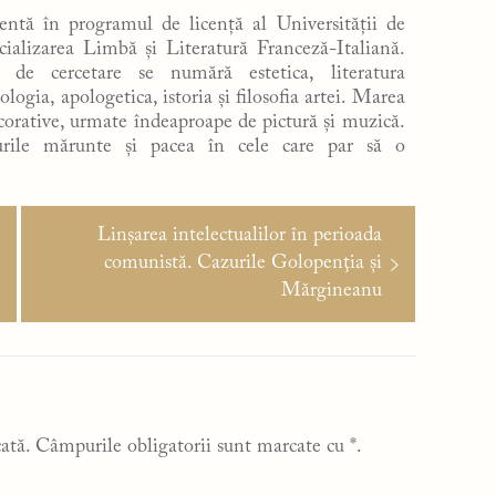
ntă în programul de licență al Universității de
ializarea Limbă și Literatură Franceză-Italiană.
e de cercetare se numără estetica, literatura
ologia, apologetica, istoria și filosofia artei. Marea
orative, urmate îndeaproape de pictură și muzică.
urile mărunte și pacea în cele care par să o
Articolul
Linşarea intelectualilor în perioada
următor:
comunistă. Cazurile Golopenţia şi
Mărgineanu
ată.
Câmpurile obligatorii sunt marcate cu
*
.