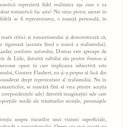
manticii reprezintă fidel realitatea așa cum e ea
e doar romanticii fac asta? Nu orice pictor, așezat în
 fidelă ar fi reprezentarea, o nuanță personală, în
e marii critici ai romantismului și demonstrează că,
e riguroasă (aceasta fiind o marcă a realismului),
. Așadar, conform autorului, Dumas este aproape de
te de Lisle, datorită cultului său pentru frumos și
meroase opere în care implicarea subiectivă este
ismului, Gustave Flaubert, nu și-a propus să facă din
considerat drept reprezentant al realismului. Nu în
romanticilor, se numără fără să vrea printre aceștia
 corepondențele sale) datorită imaginației sale care
porțiile medii ale trăsăturilor morale, personajele
nția asupra riscurilor unei viziuni superficiale,