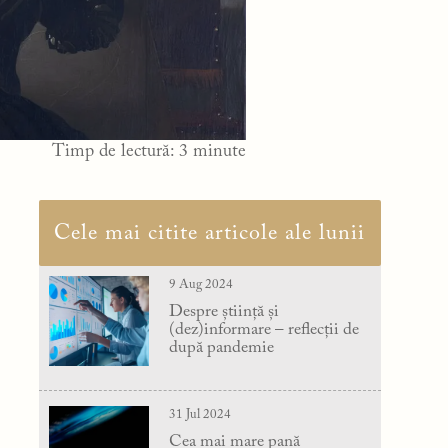
Timp de lectură:
3
minute
Cele mai citite articole ale lunii
9 Aug 2024
Despre știință și
(dez)informare – reflecții de
după pandemie
31 Jul 2024
Cea mai mare pană