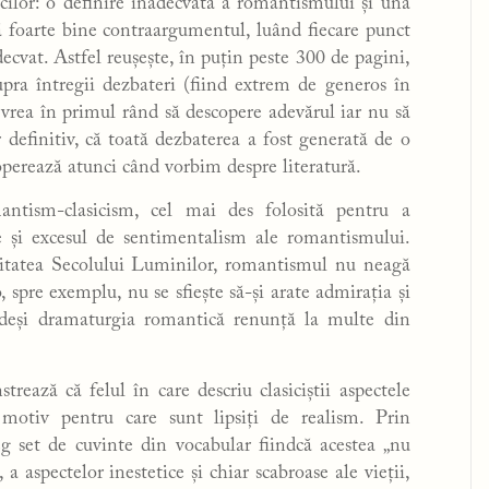
ticilor: o definire inadecvată a romantismului și una
ză foarte bine contraargumentul, luând fiecare punct
decvat. Astfel reușește, în puțin peste 300 de pagini,
upra întregii dezbateri (fiind extrem de generos în
 vrea în primul rând să descopere adevărul iar nu să
 definitiv, că toată dezbaterea a fost generată de o
 operează atunci când vorbim despre literatură.
antism-clasicism, cel mai des folosită pentru a
te și excesul de sentimentalism ale romantismului.
iozitatea Secolului Luminilor, romantismul nu neagă
 spre exemplu, nu se sfiește să-și arate admirația și
 deși dramaturgia romantică renunță la multe din
trează că felul în care descriu clasiciștii aspectele
 motiv pentru care sunt lipsiți de realism. Prin
eg set de cuvinte din vocabular fiindcă acestea „nu
, a aspectelor inestetice și chiar scabroase ale vieții,