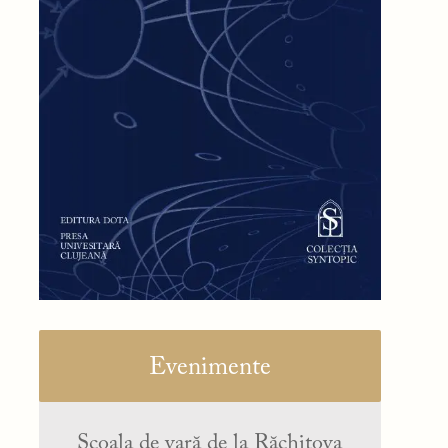
Evenimente
Școala de vară de la Răchitova