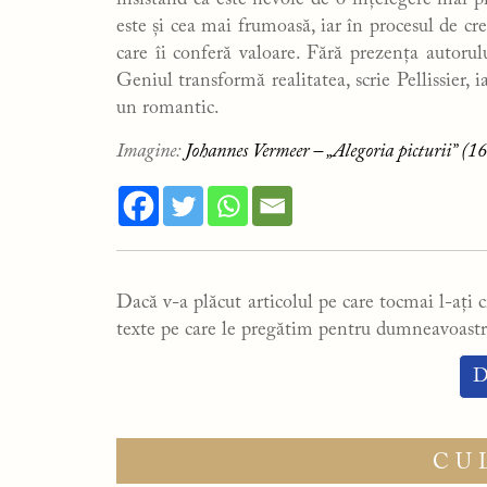
insistând că este nevoie de o înțelegere mai
este și cea mai frumoasă, iar în procesul de c
care îi conferă valoare. Fără prezența autoru
Geniul transformă realitatea, scrie Pellissier, ia
un romantic.
Imagine:
Johannes Vermeer – „Alegoria picturii” (1
Dacă v-a plăcut articolul pe care tocmai l-ați ci
texte pe care le pregătim pentru dumneavoastr
D
CU