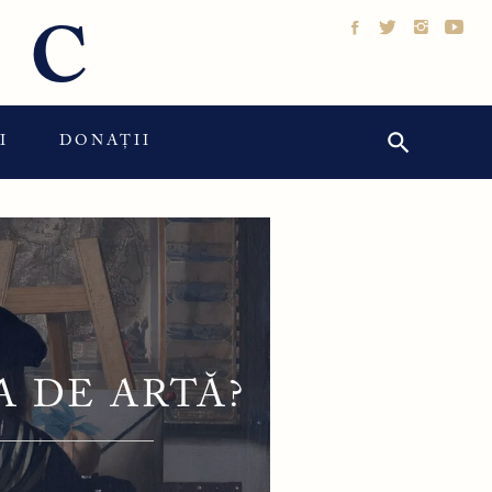
IC
Search Button
Search
I
DONAȚII
for:
A DE ARTĂ?