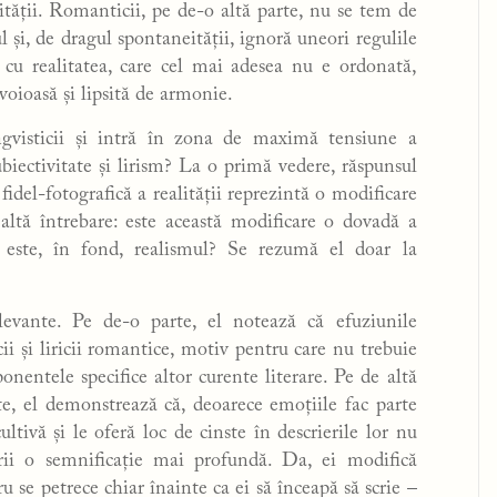
tății. Romanticii, pe de-o altă parte, nu se tem de
l și, de dragul spontaneității, ignoră uneori regulile
 cu realitatea, care cel mai adesea nu e ordonată,
voioasă și lipsită de armonie.
ingvisticii și intră în zona de maximă tensiune a
ubiectivitate și lirism? La o primă vedere, răspunsul
idel-fotografică a realității reprezintă o modificare
 altă întrebare: este această modificare o dovadă a
ce este, în fond, realismul? Se rezumă el doar la
levante. Pe de-o parte, el notează că efuziunile
ii și liricii romantice, motiv pentru care nu trebuie
tele specifice altor curente literare. Pe de altă
nte, el demonstrează că, deoarece emoțiile fac parte
ultivă și le oferă loc de cinste în descrierile lor nu
turii o semnificație mai profundă. Da, ei modifică
cru se petrece chiar înainte ca ei să înceapă să scrie –