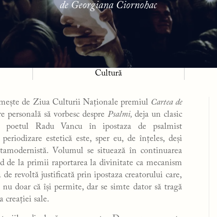
de Georgiana Ciornohac
Cultură
imește de Ziua Culturii Naționale premiul
Cartea de
are personală să vorbesc despre
Psalmi,
deja un clasic
e poetul Radu Vancu în ipostaza de psalmist
eriodizare estetică este, sper eu, de înțeles, deși
tamodernistă. Volumul se situează în continuarea
ând de la primii raportarea la divinitate ca mecanism
de revoltă justificată prin ipostaza creatorului care,
, nu doar că își permite, dar se simte dator să tragă
 creației sale.