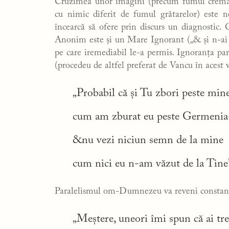
Cruzimea unor imagini (precum fumul cremat
cu nimic diferit de fumul grătarelor) este n
încearcă să ofere prin discurs un diagnostic. 
Anonim este și un Mare Ignorant („& și n-ai da
pe care iremediabil le-a permis. Ignoranța par
(procedeu de altfel preferat de Vancu în acest
„Probabil că și Tu zbori peste min
cum am zburat eu peste Germenia
&nu vezi niciun semn de la mine
cum nici eu n-am văzut de la Tine
Paralelismul om-Dumnezeu va reveni constant î
„Meștere, uneori îmi spun că ai tr