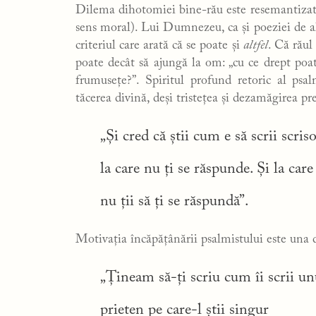
Dilema dihotomiei bine-rău este resemantizată
sens moral). Lui Dumnezeu, ca și poeziei de alt
criteriul care arată că se poate și
altfel
. Că răul
poate decât să ajungă la om: „cu ce drept poat
frumusețe?”. Spiritul profund retoric al ps
tăcerea divină, deși tristețea și dezamăgirea pr
„Și cred că știi cum e să scrii scriso
la care nu ți se răspunde. Și la care
nu ții să ți se răspundă”.
Motivația încăpățânării psalmistului este una d
„Țineam să-ți scriu cum îi scrii un
prieten pe care-l știi singur