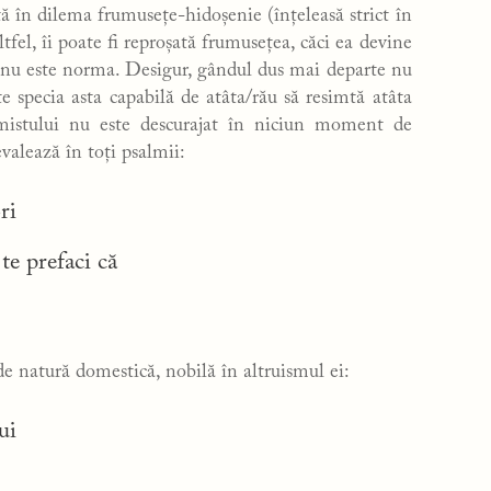
 în dilema frumusețe-hidoșenie (înțeleasă strict în
fel, îi poate fi reproșată frumusețea, căci ea devine
 nu este norma. Desigur, gândul dus mai departe nu
e specia asta capabilă de atâta/rău să resimtă atâta
almistului nu este descurajat în niciun moment de
evalează în toți psalmii:
ri
 te prefaci că
e natură domestică, nobilă în altruismul ei:
ui