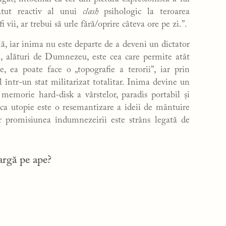
atut reactiv al unui
clash
psihologic la teroarea
 vii, ar trebui să urle fără/oprire câteva ore pe zi.”.
ilă, iar inima nu este departe de a deveni un dictator
ma, alături de Dumnezeu, este cea care permite atât
e, ea poate face o „topografie a terorii”, iar prin
l într-un stat militarizat totalitar. Inima devine un
, memorie hard-disk a vârstelor, paradis portabil și
 ca utopie este o resemantizare a ideii de mântuire
r promisiunea îndumnezeirii este strâns legată de
argă pe ape?