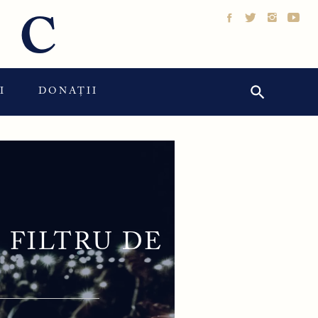
IC
Search Button
Search
I
DONAȚII
for:
 FILTRU DE