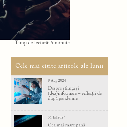
Timp de lectură:
5
minute
Cele mai citite articole ale lunii
9 Aug 2024
Despre știință și
(dez)informare – reflecții de
după pandemie
31 Jul 2024
Cea mai mare pană