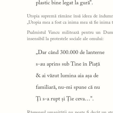
plastic bine legat la gură”.
Utopia supremă rămâne însă ideea de îndumne
„Utopia mea a fost ca inima mea să fie inima t
Psalmistul Vancu militează pentru un Dumn
insensibil la protestele sociale ale omului:
„Dar când 300.000 de lanterne
s-au aprins sub Tine în Piață
& ai văzut lumina aia așa de
familiară, nu-mi spune că nu
Ți s-a rupt și Ție ceva…”.
Răspunsul umanității nu poate fi decât un stri