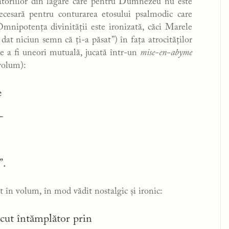
oriilor din lagăre care pentru Dumnezeu nu este
ecesară pentru conturarea etosului psalmodic care
Omnipotența divinității este ironizată, căci Marele
t niciun semn că ți-a păsat”) în fața atrocităților
e a fi uneori mutuală, jucată într-un
mise-en-abyme
 volum):
e
-
”.
n volum, în mod vădit nostalgic și ironic:
ecut întămplător prin