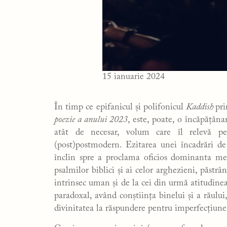
15 ianuarie 2024
În timp ce epifanicul și polifonicul
Kaddish
pr
poezie a anului 2023
, este, poate, o încăpățân
atât de necesar, volum care îl relevă p
(post)postmodern. Ezitarea unei încadrări de p
înclin spre a proclama oficios dominanta me
psalmilor biblici și ai celor arghezieni, păstr
intrinsec uman și de la cei din urmă atitudinea 
paradoxal, având conștiința binelui și a răului
divinitatea la răspundere pentru imperfecțiunea