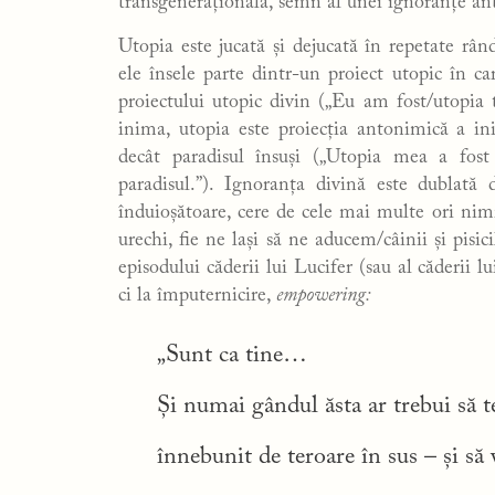
transgenerațională, semn al unei ignoranțe ant
Utopia este jucată și dejucată în repetate rând
ele însele parte dintr-un proiect utopic în 
proiectului utopic divin („Eu am fost/utopia 
inima, utopia este proiecția antonimică a in
decât paradisul însuși („Utopia mea a fos
paradisul.”). Ignoranța divină este dublată d
înduioșătoare, cere de cele mai multe ori nimi
urechi, fie ne lași să ne aducem/câinii și pisi
episodului căderii lui Lucifer (sau al căderii l
ci la împuternicire,
empowering:
„Sunt ca tine…
Și numai gândul ăsta ar trebui să te
înnebunit de teroare în sus – și să 