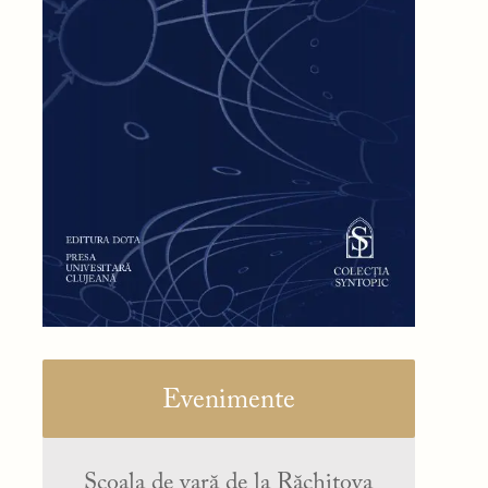
Evenimente
Școala de vară de la Răchitova