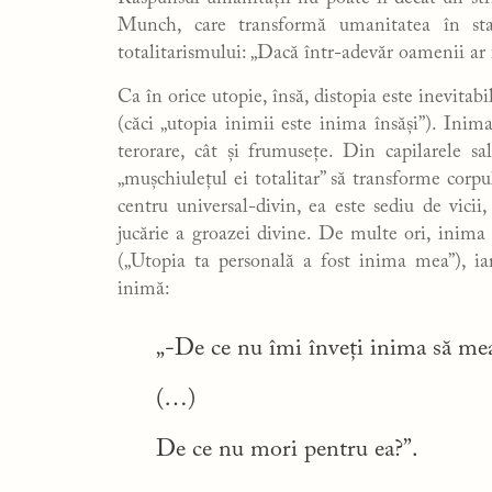
Munch, care transformă umanitatea în st
totalitarismului: „Dacă într-adevăr oamenii ar fi
Ca în orice utopie, însă, distopia este inevitab
(căci „utopia inimii este inima însăși”). Ini
terorare, cât și frumusețe. Din capilarele sal
„mușchiulețul ei totalitar” să transforme corpu
centru universal-divin, ea este sediu de vicii
jucărie a groazei divine. De multe ori, inima
(„Utopia ta personală a fost inima mea”), ia
inimă:
„-De ce nu îmi înveți inima să me
(…)
De ce nu mori pentru ea?”.