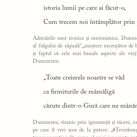
istoria lumii pe care ai făcut-o,
Cum trecem noi întâmplător prin p
Adresările sunt ironice și metonimice. Dumne
al fulgului de zăpadă”,„meștere necruțător de b
și faptul că cele mai banale aspecte ale vie
Dumnezeu:
„Toate creierele noastre se văd
ca firmiturile de mămăligă
căzute dintr-o Gură care ne mânăn
Dumnezeu, tiranic prin ignoranță și tăcere, e
pe care îl vrei scos de la putere: „#Tevede