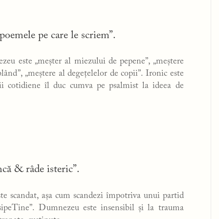
oemele pe care le scriem”.
zeu este „meșter al miezului de pepene”, „meștere
lând”, „meștere al degețelelor de copii”. Ironic este
ții cotidiene îl duc cumva pe psalmist la ideea de
că & râde isteric”.
ste scandat, așa cum scandezi împotriva unui partid
mșipeTine”. Dumnezeu este insensibil și la trauma