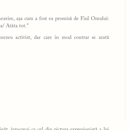
zeire, așa cum a fost ea promisă de Fiul Omului:
a/ Atâta tot.”
ezeu activist, dar care în mod contrar se arată
găt, întocmai ca cel din pictura expresionistă a lui