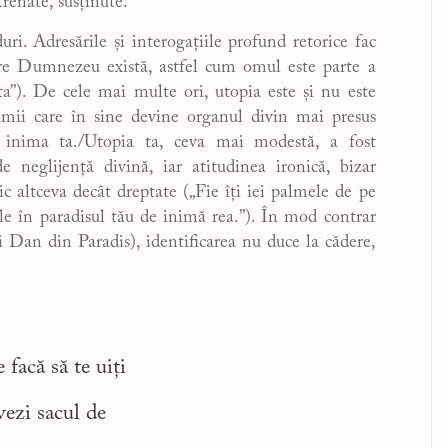
renate, susținute.
uri. Adresările și interogațiile profund retorice fac
care Dumnezeu există, astfel cum omul este parte a
ta”). De cele mai multe ori, utopia este și nu este
imii care în sine devine organul divin mai presus
t inima ta./Utopia ta, ceva mai modestă, a fost
e neglijență divină, iar atitudinea ironică, bizar
c altceva decât dreptate („Fie îți iei palmele de pe
cile în paradisul tău de inimă rea.”). În mod contrar
ui Dan din Paradis), identificarea nu duce la cădere,
 facă să te uiți
vezi sacul de