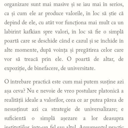
organizare sunt mai masive și se iau mai în serios,
ca și cum ele ar produce valorile, în loc să știe că
depind de ele, cu atât vor funcționa mai mult ca un
labirint kafkian spre valori, în loc să fie o simplă
poartă care se deschide când e cazul și se închide în
alte momente, după voința și pregătirea celor care
vor să treacă prin ele. O poartă de altar, de
expoziție, de binefacere, de universitate.
O întrebare practică este cum mai putem susține azi
așa ceva? Nu e nevoie de vreo postulare platonică a
realității ideale a valorilor, ceea ce ar putea părea de
nesusținut azi ca strategie de universalizare; e
suficientă o simplă așezare a lor deasupra
instituțiilor, într-un fel sau altul. Argumentul practic