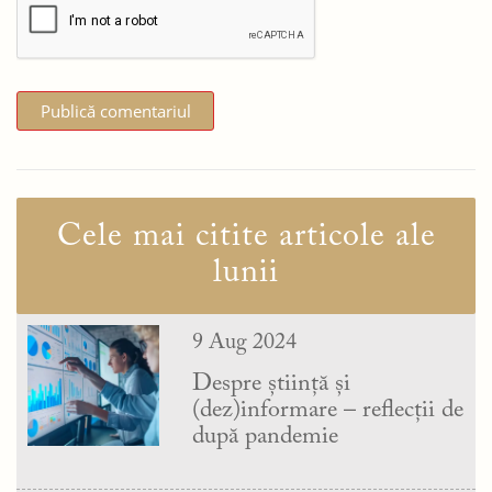
Cele mai citite articole ale
lunii
9 Aug 2024
Despre știință și
(dez)informare – reflecții de
după pandemie