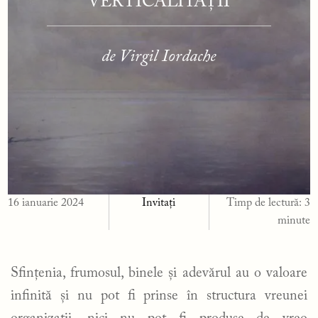
VERTICALITĂȚII
de Virgil Iordache
16 ianuarie 2024
Invitați
Timp de lectură:
3
minute
Sfințenia, frumosul, binele și adevărul au o valoare
infinită și nu pot fi prinse în structura vreunei