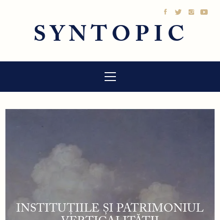
Sari
la
SYNTOPIC
conținut
Meniu
principal
INSTITUȚIILE ȘI PATRIMONIUL