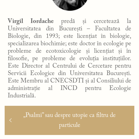
Virgil Iordache
predă și cercetează la
Universitatea din București – Facultatea de
Biologie, din 1993; este licențiat în biologie,
specializarea biochimie; este doctor în ecologie pe
probleme de ecotoxicologie și licențiat și în
filosofie, pe probleme de evoluția instituțiilor.
Este Director al Centrului de Cercetare pentru
Servicii Ecologice din Universitatea București.
Este Membru al CNECSDTI și al Consiliului de
administrație al INCD pentru Ecologie
Industrială.
Navigare
Articolul
„Psalmi” sau despre utopie ca filtru de
în
anterior:
particule
articole