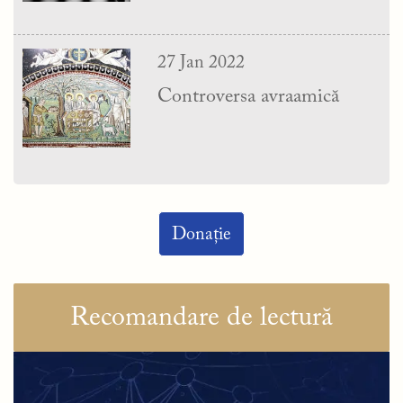
27 Jan 2022
Controversa avraamică
Donație
Recomandare de lectură