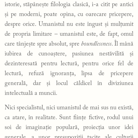
istorie, stăpânește filologia clasică, i-a citit pe antici
și pe moderni, poate opina, cu oarecare pricepere,
despre orice. Umanistul nu este îngust și mulțumit
de propria limitare – umanistul este, de fapt, omul
care tânjește spre absolut, spre
boundlessness
. Îl mână
iubirea de cunoaștere, pasiunea nestăvilită și
dezinteresată pentru lectură, pentru orice fel de
lectură, refuză ignoranța, lipsa de pricepere
generală, dar și locul căldicel în diviziunea
intelectuală a muncii.
Nici specialistul, nici umanistul de mai sus nu există,
ca atare, în realitate. Sunt ființe fictive, rodul unui
soi de imaginație populară, proiecția unor idei
generale, a unor presupoziții tacite ale culturii