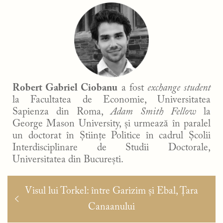
Robert Gabriel Ciobanu
a fost
exchange student
la Facultatea de Economie, Universitatea
Sapienza din Roma,
Adam Smith Fellow
la
George Mason University, și urmează în paralel
un doctorat în Științe Politice în cadrul Școlii
Interdisciplinare de Studii Doctorale,
Universitatea din București.
Navigare
Articolul
Visul lui Torkel: între Garizim și Ebal, Țara
în
anterior:
Canaanului
articole