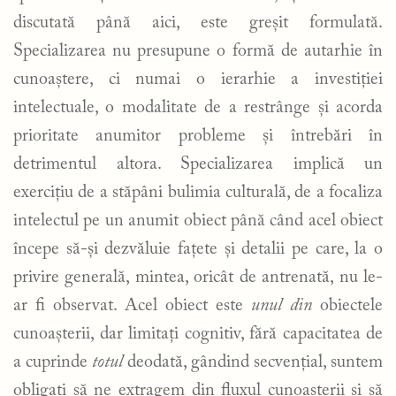
discutată până aici, este greșit formulată.
Specializarea nu presupune o formă de autarhie în
cunoaștere, ci numai o ierarhie a investiției
intelectuale, o modalitate de a restrânge și acorda
prioritate anumitor probleme și întrebări în
detrimentul altora. Specializarea implică un
exercițiu de a stăpâni bulimia culturală, de a focaliza
intelectul pe un anumit obiect până când acel obiect
începe să-și dezvăluie fațete și detalii pe care, la o
privire generală, mintea, oricât de antrenată, nu le-
ar fi observat. Acel obiect este
unul din
obiectele
cunoașterii, dar limitați cognitiv, fără capacitatea de
a cuprinde
totul
deodată, gândind secvențial, suntem
obligați să ne extragem din fluxul cunoașterii și să