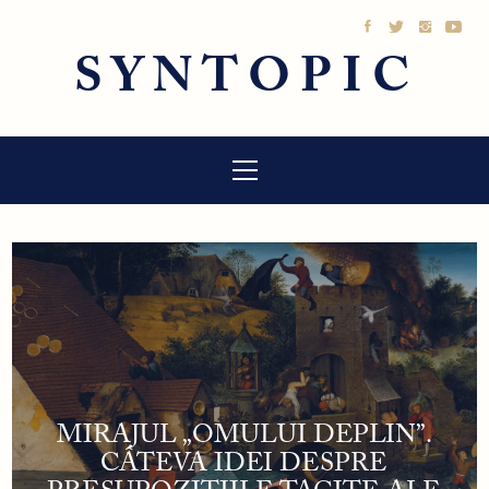
Sari
la
SYNTOPIC
conținut
Meniu
principal
MIRAJUL „OMULUI DEPLIN”.
CÂTEVA IDEI DESPRE