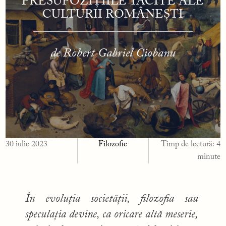
PRESUPOZIȚIILE TACITE ALE
CULTURII ROMÂNEȘTI
de Robert Gabriel Ciobanu
30 iulie 2023
Filozofie
Timp de lectură:
4
minute
În evoluția societății, filozofia sau
speculația devine, ca oricare altă meserie,