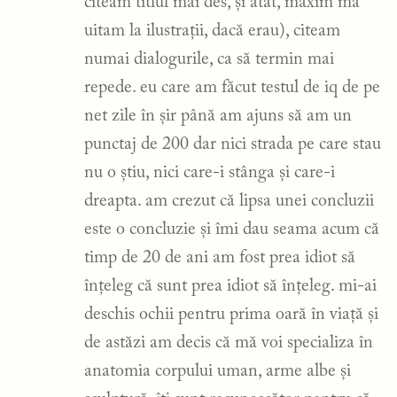
citeam titlul mai des, și atât, maxim mă
uitam la ilustrații, dacă erau), citeam
numai dialogurile, ca să termin mai
repede. eu care am făcut testul de iq de pe
net zile în șir până am ajuns să am un
punctaj de 200 dar nici strada pe care stau
nu o știu, nici care-i stânga și care-i
dreapta. am crezut că lipsa unei concluzii
este o concluzie și îmi dau seama acum că
timp de 20 de ani am fost prea idiot să
înțeleg că sunt prea idiot să înțeleg. mi-ai
deschis ochii pentru prima oară în viață și
de astăzi am decis că mă voi specializa în
anatomia corpului uman, arme albe și