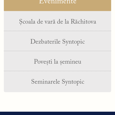
Evenimente
Școala de vară de la Răchitova
Dezbaterile Syntopic
Povești la șemineu
Seminarele Syntopic