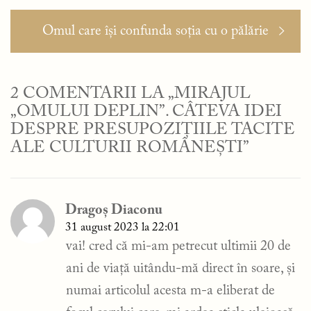
Articolul
Omul care își confunda soția cu o pălărie
următor:
2 COMENTARII LA „MIRAJUL
„OMULUI DEPLIN”. CÂTEVA IDEI
DESPRE PRESUPOZIȚIILE TACITE
ALE CULTURII ROMÂNEȘTI”
Dragoș Diaconu
31 august 2023 la 22:01
vai! cred că mi-am petrecut ultimii 20 de
ani de viață uitându-mă direct în soare, și
numai articolul acesta m-a eliberat de