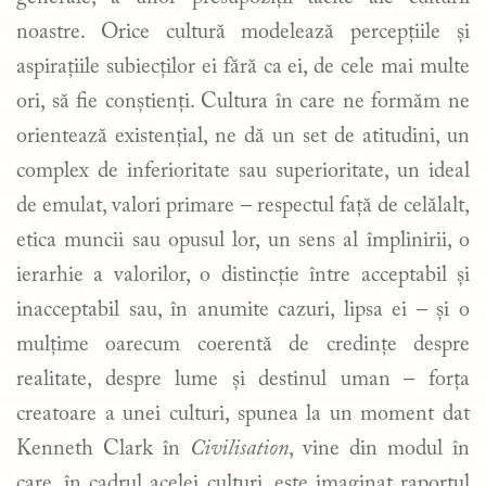
noastre. Orice cultură modelează percepțiile și
aspirațiile subiecților ei fără ca ei, de cele mai multe
ori, să fie conștienți. Cultura în care ne formăm ne
orientează existențial, ne dă un set de atitudini, un
complex de inferioritate sau superioritate, un ideal
de emulat, valori primare – respectul față de celălalt,
etica muncii sau opusul lor, un sens al împlinirii, o
ierarhie a valorilor, o distincție între acceptabil și
inacceptabil sau, în anumite cazuri, lipsa ei – și o
mulțime oarecum coerentă de credințe despre
realitate, despre lume și destinul uman – forța
creatoare a unei culturi, spunea la un moment dat
Kenneth Clark în
Civilisation
, vine din modul în
care, în cadrul acelei culturi, este imaginat raportul