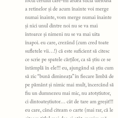
focul cerului care-mi ardea sticla uleioasă
a retinelor și de acum înainte voi merge
numai înainte, vom merge numai înainte
și nici unul dintre noi nu se va mai
întoarce și nimeni nu se va mai uita
înapoi. eu care, crezând (cum cred toate
sufletele vii…!) că este suficient să citesc
ce scrie pe spatele cărților, ca să știu ce se
întâmplă în ele!!! eu, ajungând să știu cum
să zic “bună dimineața” în fiecare limbă de
pe pământ și nimic mai mult, încercând să
fiu un dumnezeu mai mic, nu atotștiutor,
ci dintoateștiutor… cât de tare am greșit!!!
eu care, când citeam o carte (mai rar, că le