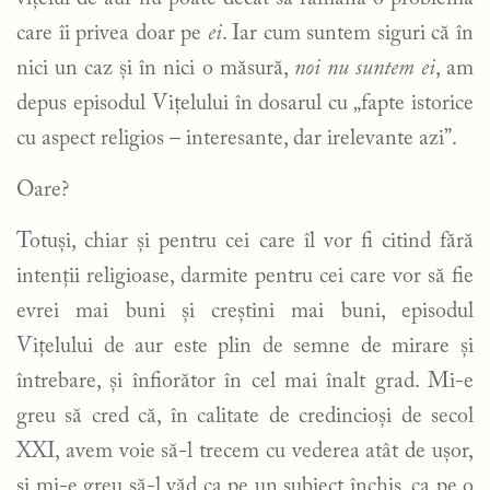
care îi privea doar pe
ei
. Iar cum suntem siguri că în
nici un caz și în nici o măsură,
noi nu suntem
ei
, am
depus episodul Vițelului în dosarul cu „fapte istorice
cu aspect religios – interesante, dar irelevante azi”.
Oare?
Totuși, chiar și pentru cei care îl vor fi citind fără
intenții religioase, darmite pentru cei care vor să fie
evrei mai buni și creștini mai buni, episodul
Vițelului de aur este plin de semne de mirare și
întrebare, și înfiorător în cel mai înalt grad. Mi-e
greu să cred că, în calitate de credincioși de secol
XXI, avem voie să-l trecem cu vederea atât de ușor,
și mi-e greu să-l văd ca pe un subiect închis, ca pe o