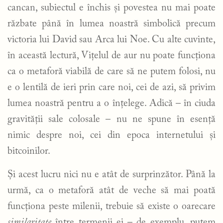
cancan, subiectul e închis și povestea nu mai poate
răzbate până în lumea noastră simbolică precum
victoria lui David sau Arca lui Noe. Cu alte cuvinte,
în această lectură, Vițelul de aur nu poate funcționa
ca o metaforă viabilă de care să ne putem folosi, nu
e o lentilă de ieri prin care noi, cei de azi, să privim
lumea noastră pentru a o înțelege. Adică – în ciuda
gravității sale colosale – nu ne spune în esență
nimic despre noi, cei din epoca internetului și
bitcoinilor.
Și acest lucru nici nu e atât de surprinzător. Până la
urmă, ca o metaforă atât de veche să mai poată
funcționa peste milenii, trebuie să existe o oarecare
similaritate
între termenii ei – de exemplu, putem