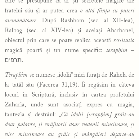
care se presupune că ar ști secretele magice ale
fratelui său și ar putea crea
o altă
ființă cu puteri
asemănătoare
. După Rashbam (sec. al XII-lea),
Ralbag (sec. al XIV-lea) și același Abarbanel,
obiectul prin care se poate realiza această
restitutio
magică poartă și un nume specific:
teraphim
–
תרפים
.
Teraphim
se numesc „idolii” mici furați de Rahela de
la tatăl său (Facerea 31,19). Îi regăsim în câteva
locuri în Scriptură, inclusiv în cartea profetului
Zaharia, unde sunt asociați expres cu magia,
fantezia și desfrâul: „
Că idolii [teraphim] grăit-au
doar palavre, și vrăjitorii doar vedenii mincinoase, și
vise mincinoase au grăit și mângâieri deșarte-au