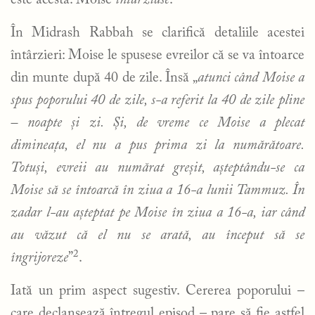
este acesta: Moise
întârziase
.
În Midrash Rabbah se clarifică detaliile acestei
întârzieri: Moise le spusese evreilor că se va întoarce
din munte după 40 de zile. Însă „
atunci când Moise a
spus poporului 40 de zile, s-a referit la 40 de zile pline
– noapte și zi. Și, de vreme ce Moise a plecat
dimineața, el nu a pus prima zi la numărătoare.
Totuși, evreii au numărat greșit, așteptându-se ca
Moise să se întoarcă în ziua a 16-a lunii Tammuz. În
zadar l-au așteptat pe Moise în ziua a 16-a, iar când
au văzut că el nu se arată, au început să se
2
îngrijoreze
”
.
Iată un prim aspect sugestiv. Cererea poporului –
care declanșează întregul episod – pare să fie astfel