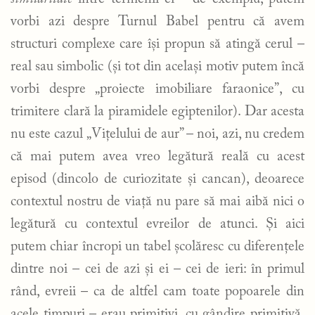
vorbi azi despre Turnul Babel pentru că avem
structuri complexe care își propun să atingă cerul –
real sau simbolic (și tot din același motiv putem încă
vorbi despre „proiecte imobiliare faraonice”, cu
trimitere clară la piramidele egiptenilor). Dar acesta
nu este cazul „Vițelului de aur” – noi, azi, nu credem
că mai putem avea vreo legătură reală cu acest
episod (dincolo de curiozitate și cancan), deoarece
contextul nostru de viață nu pare să mai aibă nici o
legătură cu contextul evreilor de atunci. Și aici
putem chiar încropi un tabel școlăresc cu diferențele
dintre noi – cei de azi și ei – cei de ieri: în primul
rând, evreii – ca de altfel cam toate popoarele din
acele timpuri – erau primitivi, cu gândire primitivă,