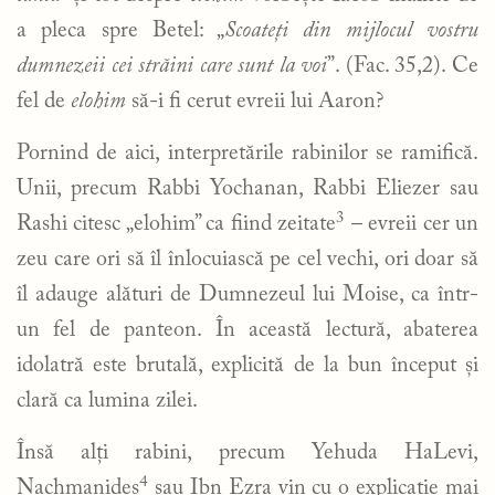
a pleca spre Betel: „
Scoateți din mijlocul vostru
dumnezeii
cei străini care sunt la voi
”. (Fac. 35,2). Ce
fel de
elohim
să-i fi cerut evreii lui Aaron?
Pornind de aici, interpretările rabinilor se ramifică.
Unii, precum Rabbi Yochanan, Rabbi Eliezer sau
3
Rashi citesc „elohim” ca fiind zeitate
– evreii cer un
zeu care ori să îl înlocuiască pe cel vechi, ori doar să
îl adauge alături de Dumnezeul lui Moise, ca într-
un fel de panteon. În această lectură, abaterea
idolatră este brutală, explicită de la bun început și
clară ca lumina zilei.
Însă alți rabini, precum Yehuda HaLevi,
4
Nachmanides
sau Ibn Ezra vin cu o explicație mai