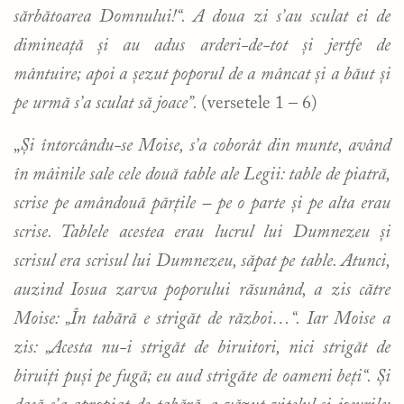
sărbătoarea Domnului!“. A doua zi s’au sculat ei de
dimineață și au adus arderi-de-tot și jertfe de
mântuire; apoi a șezut poporul de a mâncat și a băut și
pe urmă s’a sculat să joace”.
(versetele 1 – 6)
„
Și întorcându-se Moise, s’a coborât din munte, având
în mâinile sale cele două table ale Legii: table de piatră,
scrise pe amândouă părțile – pe o parte și pe alta erau
scrise. Tablele acestea erau lucrul lui Dumnezeu și
scrisul era scrisul lui Dumnezeu, săpat pe table. Atunci,
auzind Iosua zarva poporului răsunând, a zis către
Moise: „În tabără e strigăt de război…“. Iar Moise a
zis: „Acesta nu-i strigăt de biruitori, nici strigăt de
biruiți puși pe fugă; eu aud strigăte de oameni beți“. Și