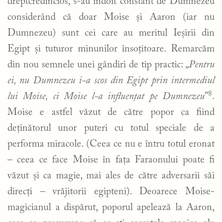
dreptcredincios, s-au îndoit constant de Dumnezeu
considerând că doar Moise și Aaron (iar nu
Dumnezeu) sunt cei care au meritul Ieșirii din
Egipt și tuturor minunilor însoțitoare. Remarcăm
din nou semnele unei gândiri de tip practic: „
Pentru
ei, nu Dumnezeu i-a scos din Egipt prin intermediul
8
lui Moise, ci Moise l-a influențat pe Dumnezeu
”
.
Moise e astfel văzut de către popor ca fiind
deținătorul unor puteri cu totul speciale de a
performa miracole. (Ceea ce nu e întru totul eronat
– ceea ce face Moise în fața Faraonului poate fi
văzut și ca magie, mai ales de către adversarii săi
direcți – vrăjitorii egipteni). Deoarece Moise-
magicianul a dispărut, poporul apelează la Aaron,