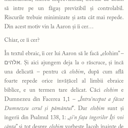
să intre pe un făgaș previzibil și controlabil.
Riscurile trebuie minimizate și asta cât mai repede.
Din acest motiv vin la Aaron și îi cer…
Chiar, ce îi cer?
În textul ebraic, îi cer lui Aaron să le facă „elohim” –
אלהים
. Și aici ajungem deja la o răscruce, și încă
una delicată – pentru că
elohim
, după cum află
foarte repede orice învățăcel al limbii ebraice
biblice, e un termen tare delicat. Căci
elohim
e
Dumnezeu din Facerea 1,1 – „
Întru’nceput a făcut
Dumnezeu
cerul și pământul
”. Dar
elohim
sunt și
îngerii din Psalmul 138, 1: „
și’n fața
îngerilor
Îți voi
cânta
” și tot despre
elohim
vorbește Iacob înainte de