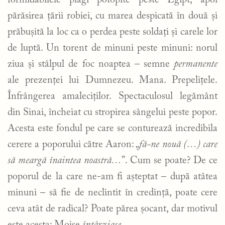
formidabilele plăgi potopite peste Egipt, apoi
părăsirea țării robiei, cu marea despicată în două și
prăbușită la loc ca o perdea peste soldați și carele lor
de luptă. Un torent de minuni peste minuni: norul
ziua și stâlpul de foc noaptea – semne
permanente
ale prezenței lui Dumnezeu. Mana. Prepelițele.
Înfrângerea amaleciților. Spectaculosul legământ
din Sinai, încheiat cu stropirea sângelui peste popor.
Acesta este fondul pe care se conturează incredibila
cerere a poporului către Aaron: „
fă-ne nouă (…) care
să meargă înaintea noastră…
”. Cum se poate? De ce
poporul de la care ne-am fi așteptat – după atâtea
minuni – să fie de neclintit în credință, poate cere
ceva atât de radical? Poate părea șocant, dar motivul