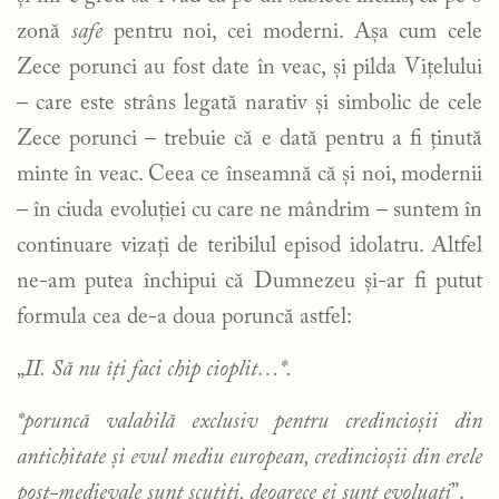
zonă
safe
pentru noi, cei moderni. Așa cum cele
Zece porunci au fost date în veac, și pilda Vițelului
– care este strâns legată narativ și simbolic de cele
Zece porunci – trebuie că e dată pentru a fi ținută
minte în veac. Ceea ce înseamnă că și noi, modernii
– în ciuda evoluției cu care ne mândrim – suntem în
continuare vizați de teribilul episod idolatru. Altfel
ne-am putea închipui că Dumnezeu și-ar fi putut
formula cea de-a doua poruncă astfel:
„
II.
Să nu îți faci chip cioplit…
*.
*poruncă valabilă exclusiv pentru credincioșii din
antichitate și evul mediu european, credincioșii din erele
post-medievale sunt scutiți, deoarece ei sunt evoluați
”.