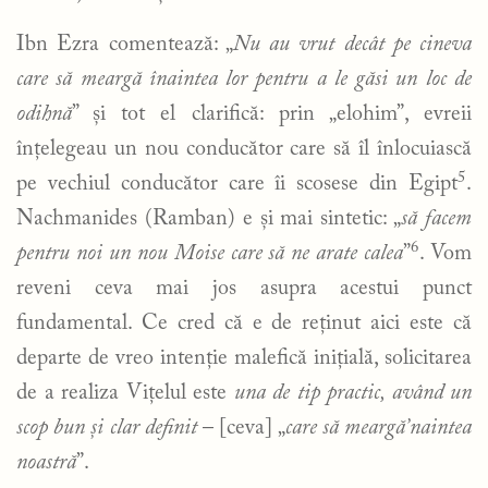
Ibn Ezra comentează: „
Nu au vrut decât pe cineva
care să meargă înaintea lor pentru a le găsi un loc de
odihnă
” și tot el clarifică: prin „elohim”, evreii
înțelegeau un nou conducător care să îl înlocuiască
5
pe vechiul conducător care îi scosese din Egipt
.
Nachmanides (Ramban) e și mai sintetic: „
să facem
6
pentru noi un nou Moise care să ne arate calea
”
. Vom
reveni ceva mai jos asupra acestui punct
fundamental. Ce cred că e de reținut aici este că
departe de vreo intenție malefică inițială, solicitarea
de a realiza Vițelul este
una de tip practic, având un
scop bun și clar definit
– [ceva] „
care să meargă’naintea
noastră
”.