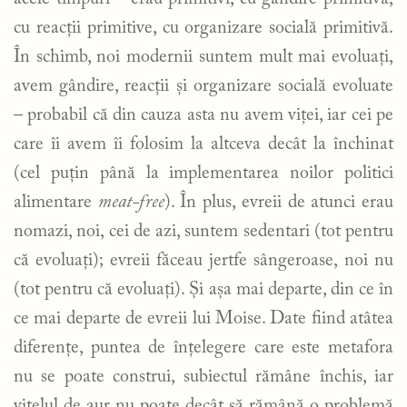
cu reacții primitive, cu organizare socială primitivă.
În schimb, noi modernii suntem mult mai evoluați,
avem gândire, reacții și organizare socială evoluate
– probabil că din cauza asta nu avem viței, iar cei pe
care îi avem îi folosim la altceva decât la închinat
(cel puțin până la implementarea noilor politici
alimentare
meat-free
). În plus, evreii de atunci erau
nomazi, noi, cei de azi, suntem sedentari (tot pentru
că evoluați); evreii făceau jertfe sângeroase, noi nu
(tot pentru că evoluați). Și așa mai departe, din ce în
ce mai departe de evreii lui Moise. Date fiind atâtea
diferențe, puntea de înțelegere care este metafora
nu se poate construi, subiectul rămâne închis, iar
vițelul de aur nu poate decât să rămână o problemă