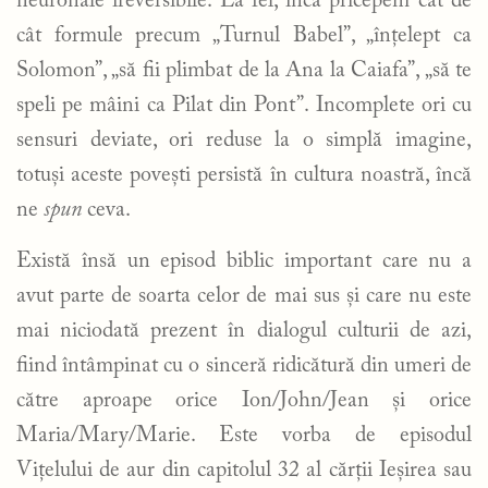
neuronale ireversibile. La fel, încă pricepem cât de
cât formule precum „Turnul Babel”, „înțelept ca
Solomon”, „să fii plimbat de la Ana la Caiafa”, „să te
speli pe mâini ca Pilat din Pont”. Incomplete ori cu
sensuri deviate, ori reduse la o simplă imagine,
totuși aceste povești persistă în cultura noastră, încă
ne
spun
ceva.
Există însă un episod biblic important care nu a
avut parte de soarta celor de mai sus și care nu este
mai niciodată prezent în dialogul culturii de azi,
fiind întâmpinat cu o sinceră ridicătură din umeri de
către aproape orice Ion/John/Jean și orice
Maria/Mary/Marie. Este vorba de episodul
Vițelului de aur din capitolul 32 al cărții Ieșirea sau