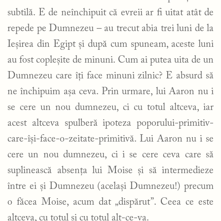
subtilă. E de neînchipuit că evreii ar fi uitat atât de
repede pe Dumnezeu – au trecut abia trei luni de la
Ieșirea din Egipt și după cum spuneam, aceste luni
au fost copleșite de minuni. Cum ai putea uita de un
Dumnezeu care îți face minuni zilnic? E absurd să
ne închipuim așa ceva. Prin urmare, lui Aaron nu i
se cere un nou dumnezeu, ci cu totul altceva, iar
acest altceva spulberă ipoteza poporului-primitiv-
care-își-face-o-zeitate-primitivă. Lui Aaron nu i se
cere un nou dumnezeu, ci i se cere ceva care să
suplinească absența lui Moise și să intermedieze
între ei și Dumnezeu (același Dumnezeu!) precum
o făcea Moise, acum dat „dispărut”. Ceea ce este
altceva, cu totul și cu totul alt-ce-va.