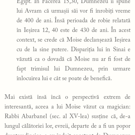
Egipt. În Facerea 15,30, Dumnezeu îi spune
lui Avram că urmașii săi vor fi înrobiți vreme
de 400 de ani. Însă perioada de robie relatată
în Ieșirea 12, 40 este de 430 de ani. În acest
context, se crede că Moise declanșează Ieșirea
cu de la sine putere. Dispariția lui în Sinai e
văzută ca o dovadă că Moise nu ar fi fost de
fapt trimisul lui Dumnezeu, prin urmare
înlocuirea lui e cât se poate de benefică.
Mai există însă încă o perspectivă extrem de
interesantă, aceea a lui Moise văzut ca magician:
Rabbi Abarbanel (sec. al XV-lea) susține că, de-a
lungul călătoriei lor, evreii, departe de a fi un popor