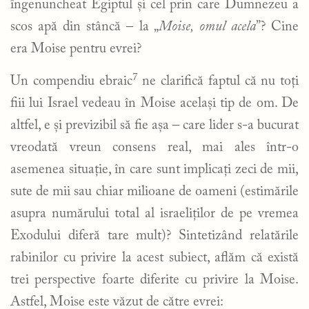
îngenuncheat Egiptul și cel prin care Dumnezeu a
scos apă din stâncă – la „
Moise,
omul acela
”? Cine
era Moise pentru evrei?
7
Un compendiu ebraic
ne clarifică faptul că nu toți
fiii lui Israel vedeau în Moise același tip de om. De
altfel, e și previzibil să fie așa – care lider s-a bucurat
vreodată vreun consens real, mai ales într-o
asemenea situație, în care sunt implicați zeci de mii,
sute de mii sau chiar milioane de oameni (estimările
asupra numărului total al israeliților de pe vremea
Exodului diferă tare mult)? Sintetizând relatările
rabinilor cu privire la acest subiect, aflăm că există
trei perspective foarte diferite cu privire la Moise.
Astfel, Moise este văzut de către evrei: