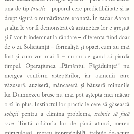
una de tip
practic
– poporul cere predictibilitate și ia
drept sigură o numărătoare eronată. În zadar Aaron
și alții le vor fi demonstrat că aritmetica lor e greșită
și îi vor fi îndemnat la răbdare – diferența fiind doar
de o zi. Solicitanții – formaliști și opaci, cum au mai
fost și cum vor mai fi – nu au de gând să piardă
timpul. Operațiunea „Pământul Făgăduinței” nu
mergea conform așteptărilor, iar oamenii care
văzuseră, auziseră, mâncaseră și băuseră minunile
lui Dumnezeu brusc nu mai pot aștepta nici măcar
o zi în plus. Instinctul lor practic le cere să găsească
soluții
pentru a elimina problema,
trebuie să facă
ceva
. Toată călătoria lor de până atunci, mereu
miraculoasă, mereu imprevizibilă, trebuie de-acum