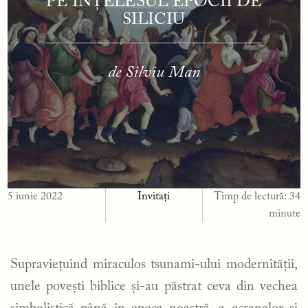
PE ÎNȚELESUL EPOCII DE
SILICIU
de Silviu Man
5 iunie 2022
Invitați
Timp de lectură:
34
minute
Supraviețuind miraculos tsunami-ului modernității,
unele povești biblice și-au păstrat ceva din vechea