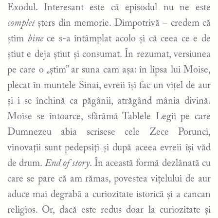
Exodul. Interesant este că episodul nu ne este
complet
șters din memorie. Dimpotrivă – credem că
știm
bine
ce s-a întâmplat acolo și că ceea ce e de
știut e deja știut și consumat. În rezumat, versiunea
pe care o „știm” ar suna cam așa: în lipsa lui Moise,
plecat în muntele Sinai, evreii își fac un vițel de aur
și i se închină ca păgânii, atrăgând mânia divină.
Moise se întoarce, sfărâmă Tablele Legii pe care
Dumnezeu abia scrisese cele Zece Porunci,
vinovații sunt pedepsiți și după aceea evreii își văd
de drum.
End of story
. În această formă dezlânată cu
care se pare că am rămas, povestea vițelului de aur
aduce mai degrabă a curiozitate istorică și a cancan
religios. Or, dacă este redus doar la curiozitate și