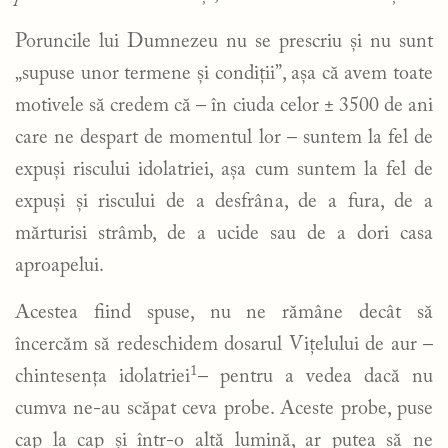
Poruncile lui Dumnezeu nu se prescriu și nu sunt
„supuse unor termene și condiții”, așa că avem toate
motivele să credem că – în ciuda celor ± 3500 de ani
care ne despart de momentul lor – suntem la fel de
expuși riscului idolatriei, așa cum suntem la fel de
expuși și riscului de a desfrâna, de a fura, de a
mărturisi strâmb, de a ucide sau de a dori casa
aproapelui.
Acestea fiind spuse, nu ne rămâne decât să
încercăm să redeschidem dosarul Vițelului de aur –
1
chintesența idolatriei
– pentru a vedea dacă nu
cumva ne-au scăpat ceva probe. Aceste probe, puse
cap la cap și într-o altă lumină, ar putea să ne