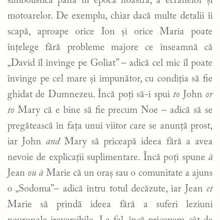
simbolistică până în epoca noastră, a ecranelor și
motoarelor. De exemplu, chiar dacă multe detalii îi
scapă, aproape orice Ion și orice Maria poate
înțelege fără probleme majore ce înseamnă că
„David îl învinge pe Goliat” – adică cel mic îl poate
învinge pe cel mare și impunător, cu condiția să fie
ghidat de Dumnezeu. Încă poți să-i spui
to
John
or
to
Mary că e bine să fie precum Noe – adică să se
pregătească în fața unui viitor care se anunță prost,
iar John
and
Mary să priceapă ideea fără a avea
nevoie de explicații suplimentare. Încă poți spune
à
Jean
ou à
Marie că un oraș sau o comunitate a ajuns
o „Sodoma”– adică întru totul decăzute, iar Jean
et
Marie să prindă ideea fără a suferi leziuni