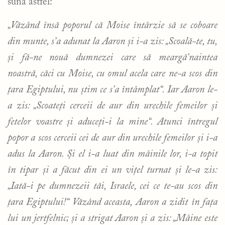
sună astfel:
„Văzând însă poporul că Moise întârzie să se coboare
din munte, s’a adunat la Aaron și i-a zis: „Scoală-te, tu,
și fă-ne nouă dumnezei care să meargă’naintea
noastră, căci cu Moise, cu omul acela care ne-a scos din
țara Egiptului, nu știm ce s’a întâmplat“. Iar Aaron le-
a zis: „Scoateți cerceii de aur din urechile femeilor și
fetelor voastre și aduceți-i la mine“. Atunci întregul
popor a scos cerceii cei de aur din urechile femeilor și i-a
adus la Aaron. Și el i-a luat din mâinile lor, i-a topit
în tipar și a făcut din ei un vițel turnat și le-a zis:
„Iată-i pe dumnezeii tăi, Israele, cei ce te-au scos din
țara Egiptului!“ Văzând aceasta, Aaron a zidit în fața
lui un jertfelnic; și a strigat Aaron și a zis: „Mâine este