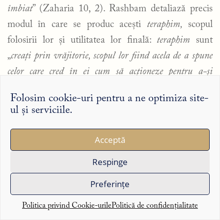
îmbiat
” (Zaharia 10, 2). Rashbam detaliază precis
modul în care se produc acești
teraphim,
scopul
folosirii lor și utilitatea lor finală:
teraphim
sunt
„
creați prin vrăjitorie, scopul lor fiind acela de a spune
celor care cred în ei cum să acționeze pentru a-și
9
satisface nevoile
”.
Folosim cookie-uri pentru a ne optimiza site-
ul și serviciile.
Astfel, prin filiera magică, ceea i se cere lui Aaron
este un substitut de ceva magic ce-i aparținea lui
Acceptă
10
Moise.
Un obiect cu funcție de talisman sau de
amuletă pe care Moise îl va fi avut și care trebuia
Respinge
înlocuit cît mai repede posibil – „
un obiect fizic,
Preferințe
despre care se credea că are puterile magice necesare
pentru intervențiile miraculoase din natură pe care ei le
Politica privind Cookie-urile
Politică de confidențialitate
11
12