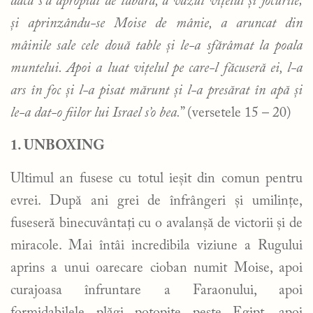
dacă s’a apropiat de tabără, a văzut vițelul și jocurile;
și aprinzându-se Moise de mânie, a aruncat din
mâinile sale cele două table și le-a sfărâmat la poala
muntelui. Apoi a luat vițelul pe care-l făcuseră ei, l-a
ars în foc și l-a pisat mărunt și l-a presărat în apă și
le-a dat-o fiilor lui Israel s’o bea.
” (versetele 15 – 20)
1. UNBOXING
Ultimul an fusese cu totul ieșit din comun pentru
evrei. După ani grei de înfrângeri și umilințe,
fuseseră binecuvântați cu o avalanșă de victorii și de
miracole. Mai întâi incredibila viziune a Rugului
aprins a unui oarecare cioban numit Moise, apoi
curajoasa înfruntare a Faraonului, apoi