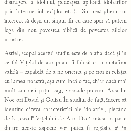
distrugere a idolului, pedeapsa aplicată idolatrilor
prin intermediul leviților etc.). Din acest ghem am
încercat să deșir un singur fir cu care sper să putem
lega din nou povestea biblică de povestea zilelor
noastre.
Astfel, scopul acestui studiu este de a afla dacă și în
ce fel Vițelul de aur poate fi folosit ca o metaforă
validă – capabilă de a ne orienta și pe noi în relația
cu lumea noastră, așa cum încă o fac, chiar dacă mai
mult sau mai puțin vag, episoade precum Arca lui
Noe ori David și Goliat. În studiul de față, încerc să
identific câteva caracteristici ale idolatriei, plecând
de la „cazul” Vițelului de Aur. Dacă măcar o parte
dintre aceste aspecte vor putea fi regăsite și în