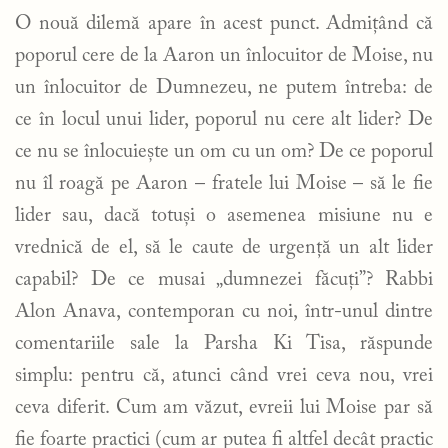
O nouă dilemă apare în acest punct. Admițând că
poporul cere de la Aaron un înlocuitor de Moise, nu
un înlocuitor de Dumnezeu, ne putem întreba: de
ce în locul unui lider, poporul nu cere alt lider? De
ce nu se înlocuiește un om cu un om? De ce poporul
nu îl roagă pe Aaron – fratele lui Moise – să le fie
lider sau, dacă totuși o asemenea misiune nu e
vrednică de el, să le caute de urgență un alt lider
capabil? De ce musai „dumnezei făcuți”? Rabbi
Alon Anava, contemporan cu noi, într-unul dintre
comentariile sale la Parsha Ki Tisa, răspunde
simplu: pentru că, atunci când vrei ceva nou, vrei
ceva diferit. Cum am văzut, evreii lui Moise par să
fie foarte practici (cum ar putea fi altfel decât practic