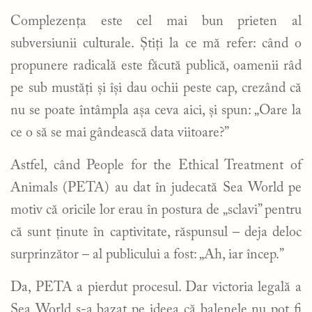
Complezența este cel mai bun prieten al
subversiunii culturale. Știți la ce mă refer: când o
propunere radicală este făcută publică, oamenii râd
pe sub mustăți și își dau ochii peste cap, crezând că
nu se poate întâmpla așa ceva aici, și spun: „Oare la
ce o să se mai gândească data viitoare?”
Astfel, când People for the Ethical Treatment of
Animals (PETA) au dat în judecată Sea World pe
motiv că oricile lor erau în postura de „sclavi” pentru
că sunt ținute în captivitate, răspunsul – deja deloc
surprinzător – al publicului a fost: „Ah, iar încep.”
Da, PETA a pierdut procesul. Dar victoria legală a
Sea World s-a bazat pe ideea că balenele nu pot fi