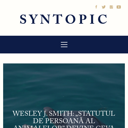
Sari
la
SYNTOPIC
conținut
Meniu
principal
WESLEY J. SMITH: „STATUTUL
DE PERSOANĂ AL