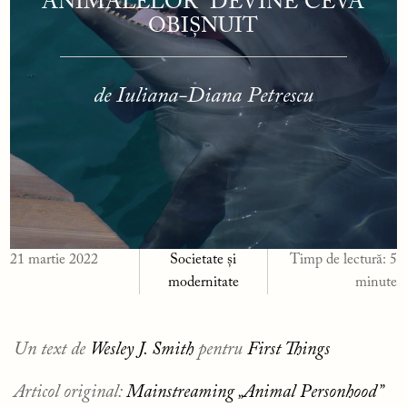
ANIMALELOR” DEVINE CEVA
OBIȘNUIT
de Iuliana-Diana Petrescu
21 martie 2022
Societate și
Timp de lectură:
5
modernitate
minute
Un text de
Wesley J. Smith
pentru
First Things
Articol original:
Mainstreaming „Animal Personhood”