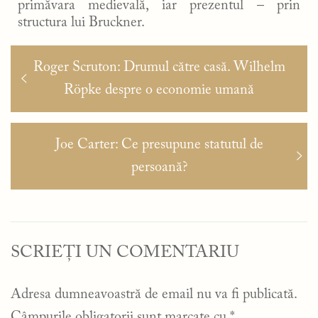
primăvara medievală, iar prezentul – prin
structura lui Bruckner.
Navigare
Articolul
Roger Scruton: Drumul către casă. Wilhelm
în
anterior:
Röpke despre o economie umană
articole
Articolul
Joe Carter: Ce presupune statutul de
următor:
persoană?
SCRIEȚI UN COMENTARIU
Adresa dumneavoastră de email nu va fi publicată.
Câmpurile obligatorii sunt marcate cu
*
.