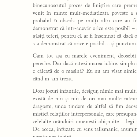
binecunoscutul proces de liniștire care prem
venit în minte mult-mediatizata poveste a
probabil îi obseda pe mulți alții care au f
demonstrat că într-adevăr orice este posibil – ș
găsiți teferi, pentru că ar fi însemnat că dacă 
s-a demonstrat că orice e posibil… și punctum
Cam tot așa cu marele eveniment, deosebit ș
pereche. Dar dacă ratezi marea iubire, simplu ș
e călcată de o mașină? Eu nu am visat nimic 
când m-am trezit.
Doar jocuri infantile, desigur, nimic mai mult. 
există de mii și mii de ori mai multe rateuri
dragoste, unde tindem de altfel să fim deoseb
mistică relațiilor interpersonale, care presupu
celelalte orânduiri omenești obișnuite – legi 
De aceea, infuzate cu sens talismanic, anumit