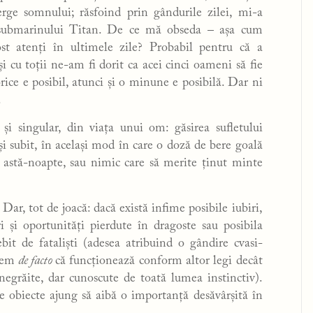
erge somnului; răsfoind prin gândurile zilei, mi-a
 submarinului Titan. De ce mă obseda – așa cum
ost atenți în ultimele zile? Probabil pentru că a
i cu toții ne-am fi dorit ca acei cinci oameni să fie
orice e posibil, atunci și o minune e posibilă. Dar ni
.
i singular, din viața unui om: găsirea sufletului
i subit, în același mod în care o doză de bere goală
astă-noapte, sau nimic care să merite ținut minte
Dar, tot de joacă: dacă există infime posibile iubiri,
 și oportunități pierdute în dragoste sau posibila
it de fataliști (adesea atribuind o gândire cvasi-
nem
de facto
că funcționează conform altor legi decât
negrăite, dar cunoscute de toată lumea instinctiv).
e obiecte ajung să aibă o importanță desăvârșită în