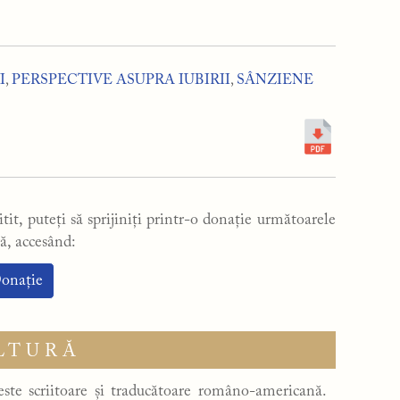
I
,
PERSPECTIVE ASUPRA IUBIRII
,
SÂNZIENE
tit, puteți să sprijiniți printr-o donație următoarele
ă, accesând:
onație
LTURĂ
ste scriitoare și traducătoare româno-americană.