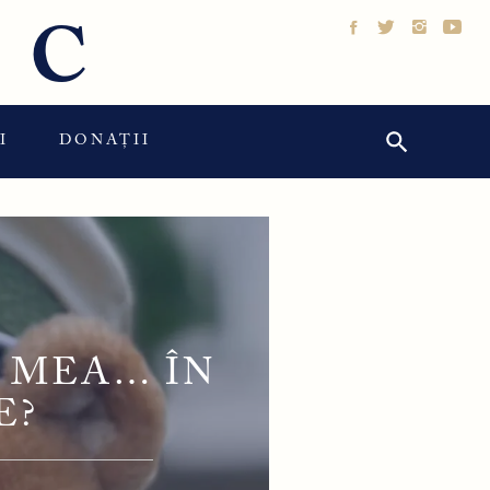
IC
Search Button
Search
I
DONAȚII
for:
 MEA… ÎN
E?