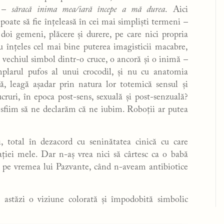
ă –
săracă inima mea/iară începe a mă durea
. Aici
 poate să fie înțeleasă în cei mai simpliști termeni –
doi gemeni, plăcere și durere, pe care nici propria
u înțeles cel mai bine puterea imagisticii macabre,
 vechiul simbol dintr-o cruce, o ancoră și o inimă –
larul pufos al unui crocodil, și nu cu anatomia
, leagă așadar prin natura lor totemică sensul și
cruri, în epoca post-sens, sexuală și post-senzuală?
sfiim să ne declarăm că ne iubim. Roboții ar putea
, total în dezacord cu seninătatea cinică cu care
ției mele. Dar n-aș vrea nici să cârtesc ca o babă
 pe vremea lui Pazvante, când n-aveam antibiotice
e astăzi o viziune colorată și împodobită simbolic