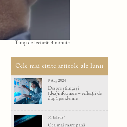
Timp de lectură:
4
minute
Cele mai citite articole ale lunii
9 Aug 2024
Despre știință și
(dez)informare – reflecții de
după pandemie
31 Jul 2024
Cea mai mare pană