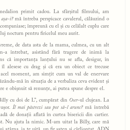
edalion primit cadou. La sfârșitul filmului, am
, așa-i?
mă întreba perspicace cavalerul, călăuzind o
acompaniase; împreună cu el și cu celălalt cuplu care
luj nocturn pentru firicelul meu aurit.
 vreme, de data asta de la mama, culmea, cu un alt
m-a întrebat, asistând fără tragere de inimă la
 că importanța lanțului nu se afla, desigur, în
îl alesese cu drag și că era un obiect ce trecuse
n acel moment, am simțit cum un val de enervare
ăzându-mă în situația de a verbaliza ceva evident și
e e obișnuit să renunțe, ai putea spune despre el.
„Billy cu doi de L”, cumpărat din
Oser
-ul clujean. La
 ușor.
Îl mai păstrezi sau pot să-l arunc?
mă întrebă
dă de donații aflată în curtea bisericii din cartier.
st. Nu ajuta la nimic. M-am uitat la Billy, care mă
 atârna, ia te uită, un fir șaten și cârlionțat, ADN