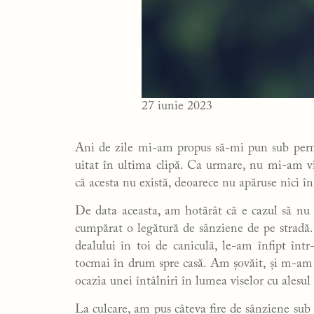
27 iunie 2023
Ani de zile mi-am propus să-mi pun sub pernă
uitat în ultima clipă. Ca urmare, nu mi-am v
că acesta nu există, deoarece nu apăruse nici în v
De data aceasta, am hotărât că e cazul să n
cumpărat o legătură de sânziene de pe stradă. A
dealului în toi de caniculă, le-am înfipt înt
tocmai în drum spre casă. Am șovăit, și m-am în
ocazia unei întâlniri în lumea viselor cu alesul
La culcare, am pus câteva fire de sânziene sub