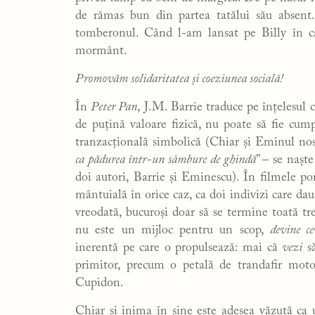
de rămas bun din partea tatălui său absent
tomberonul. Când l-am lansat pe Billy în ca
mormânt.
Promovăm solidaritatea și coeziunea socială!
În
Peter Pan
, J.M. Barrie traduce pe înțelesul c
de puțină valoare fizică, nu poate să fie cu
tranzacțională simbolică (Chiar și Eminul nost
ca pădurea într-un sâmbure de ghindă
” – se nașt
doi autori, Barrie și Eminescu). În filmele por
mântuială în orice caz, ca doi indivizi care dau 
vreodată, bucuroși doar să se termine toată tr
nu este un mijloc pentru un scop,
devine c
inerentă pe care o propulsează: mai că
vezi
să
primitor, precum o petală de trandafir moto
Cupidon.
Chiar și inima în sine este adesea văzută ca