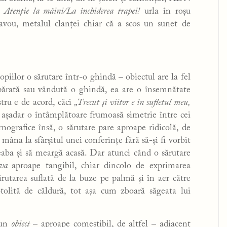
.
Atenție la mâini/La închiderea trapei!
urla în roșu
vou, metalul clanței chiar că a scos un sunet de
opiilor o sărutare într-o ghindă – obiectul are la fel
mpărată sau vândută o ghindă, ea are o însemnătate
ru e de acord, căci „
Trecut și viitor e în sufletul meu,
e așadar o întâmplătoare frumoasă simetrie între cei
nografice însă, o sărutare pare aproape ridicolă, de
mâna la sfârșitul unei conferințe fără să-și fi vorbit
eaba și să meargă acasă. Dar atunci când o sărutare
eva
aproape tangibil, chiar dincolo de exprimarea
rutarea suflată de la buze pe palmă și în aer către
tolită de căldură, tot așa cum zboară săgeata lui
 un
obiect
– aproape comestibil, de altfel – adiacent