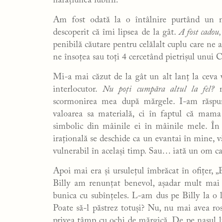
narațiunea iubirii.
Am fost odată la o întâlnire purtând un m
descoperit că îmi lipsea de la gât.
A fost cadou
penibilă căutare pentru celălalt cuplu care ne 
ne însoțea sau toți 4 cercetând pietrișul unui C
Mi-a mai căzut de la gât un alt lanț la ceva
interlocutor.
Nu poți cumpăra altul la fel?
scormonirea mea după mărgele. I-am răspuns
valoarea sa materială, ci în faptul că mama 
simbolic din mâinile ei în mâinile mele. Î
irațională se deschide ca un evantai în mine, v
vulnerabil în același timp. Sau… iată un om car
Apoi mai era și ursulețul îmbrăcat în ofițer, 
Billy am renunțat benevol, așadar mult mai
bunica cu subînțeles. L-am dus pe Billy la o la
Poate să-l păstrez totuși? Nu, nu mai avea ro
privea tâmp cu ochi de mărgică. De pe nasul lui