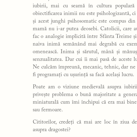
iubirii, mai cu seamă în cultura popular
obiectificarea inimii nu este psihologizantă, ci
și acest junghi psihosomatic este compus din 
mamă nu i-ar putea deosebi. Catolicii, care a
fac o analogie implicită între Sfânta Treime și
naiva inimă semănând mai degrabă cu exemp
omenească. Inima și sărutul, mână și mănușă
senzualitatea. Dar cui îi mai pasă de aceste lu
Ne culcăm împreună, mecanic, tehnic, dar ne 
fi programați cu ușurință sa facă același lucru.
Poate am o viziune medievală asupra iubirii
privește problema o bună majoritate a genera
miniaturală cum îmi închipui că era mai bine
sau fermoare.
Cititorilor, credeți că mai are loc în ziua d
asupra dragostei?