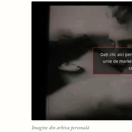
Dați clic aici p
urile de market
c
Imagine din arhiva personală