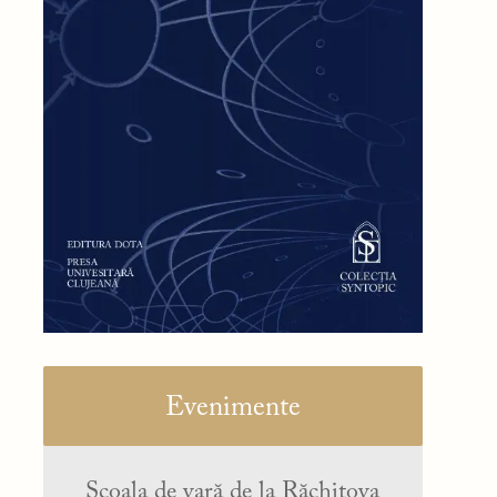
Evenimente
Școala de vară de la Răchitova