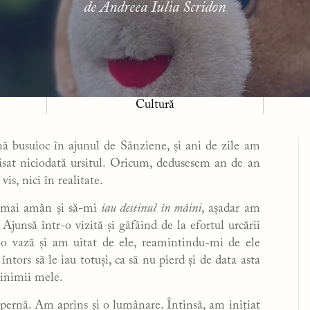
de Andreea Iulia Scridon
Cultură
 busuioc în ajunul de Sânziene, și ani de zile am
isat niciodată ursitul. Oricum, dedusesem an de an
is, nici în realitate.
u mai amân și să-mi
iau destinul în mâini
, așadar am
junsă într-o vizită și gâfâind de la efortul urcării
r-o vază și am uitat de ele, reamintindu-mi de ele
tors să le iau totuși, ca să nu pierd și de data asta
 inimii mele.
 pernă. Am aprins și o lumânare. Întinsă, am inițiat