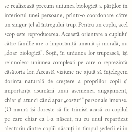
se realizează precum uniunea biologică a părților în
interiorul unei persoane, printr-o coordonare către
un singur țel al întregului trup. Pentru un cuplu, acel
scop este reproducerea. Această orientare a cuplului
către familie are o importanță umană și morală, nu
„doar biologică”. Soții, în uniunea lor trupească, își
reînnoiesc uniunea complexă pe care o reprezintă
căsătoria lor. Această viziune ne ajută să înțelegem
dorința naturală de creștere a propriilor copii și
importanța asumării unui asemenea angajament,
chiar și atunci când apar „costuri” personale imense.
(O mamă își dorește să fie trimisă acasă cu copilul
pe care chiar ea l-a născut, nu cu unul repartizat
aleatoriu dintre copiii născuți în timpul șederii ei în