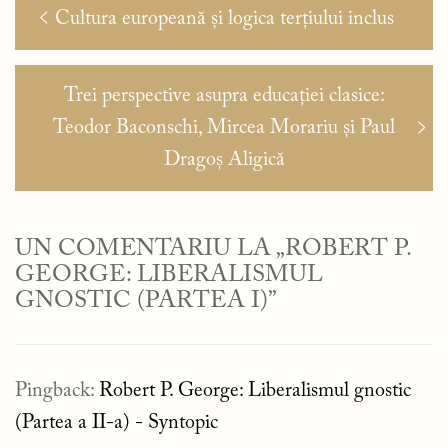
Navigare
Articolul
Cultura europeană și logica terțiului inclus
în
anterior:
articole
Articolul
Trei perspective asupra educației clasice:
următor:
Teodor Baconschi, Mircea Morariu și Paul
Dragoș Aligică
UN COMENTARIU LA „ROBERT P.
GEORGE: LIBERALISMUL
GNOSTIC (PARTEA I)”
Pingback:
Robert P. George: Liberalismul gnostic
(Partea a II-a) - Syntopic