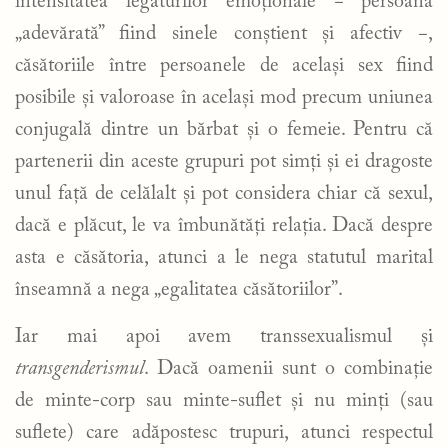
intensitatea legăturilor emoționale − persoana
„adevărată” fiind sinele conștient și afectiv −,
căsătoriile între persoanele de același sex fiind
posibile și valoroase în același mod precum uniunea
conjugală dintre un bărbat și o femeie. Pentru că
partenerii din aceste grupuri pot simți și ei dragoste
unul față de celălalt și pot considera chiar că sexul,
dacă e plăcut, le va îmbunătăți relația. Dacă despre
asta e căsătoria, atunci a le nega statutul marital
înseamnă a nega „egalitatea căsătoriilor”.
Iar mai apoi avem transsexualismul și
transgenderismul
. Dacă oamenii sunt o combinație
de minte-corp sau minte-suflet și nu minți (sau
suflete) care adăpostesc trupuri, atunci respectul