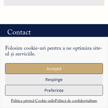
Contact
Adresa de e-mail:
redactia@syntopic.ro
Folosim cookie-uri pentru a ne optimiza site-
ul și serviciile.
Abonare newsletter
Acceptă
Respinge
Donații
Preferințe
Contribuie
Politica privind Cookie-urile
Politică de confidențialitate
Arhivă