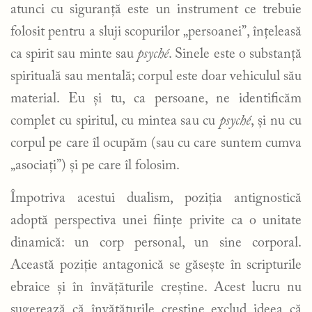
atunci cu siguranță este un instrument ce trebuie
folosit pentru a sluji scopurilor „persoanei”, înțeleasă
ca spirit sau minte sau
psyché
. Sinele este o substanță
spirituală sau mentală; corpul este doar vehiculul său
material. Eu și tu, ca persoane, ne identificăm
complet cu spiritul, cu mintea sau cu
psyché
, și nu cu
corpul pe care îl ocupăm (sau cu care suntem cumva
„asociați”) și pe care îl folosim.
Împotriva acestui dualism, poziția antignostică
adoptă perspectiva unei ființe privite ca o unitate
dinamică: un corp personal, un sine corporal.
Această poziție antagonică se găsește în scripturile
ebraice și în învățăturile creștine. Acest lucru nu
sugerează că învățăturile creștine exclud ideea că