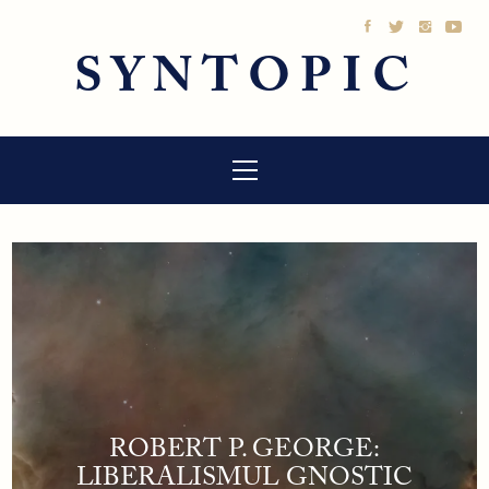
Sari
la
SYNTOPIC
conținut
Meniu
principal
ROBERT P. GEORGE:
LIBERALISMUL GNOSTIC