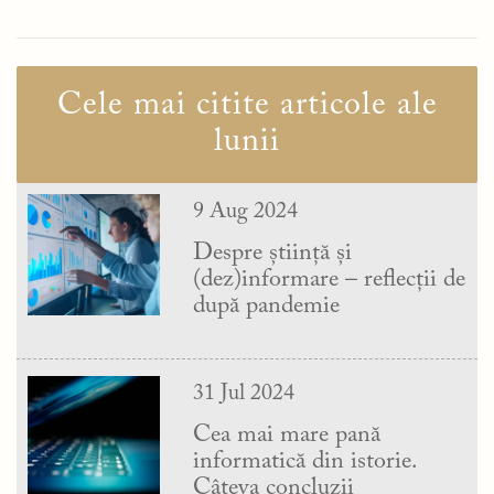
Cele mai citite articole ale
lunii
9 Aug 2024
Despre știință și
(dez)informare – reflecții de
după pandemie
31 Jul 2024
Cea mai mare pană
informatică din istorie.
Câteva concluzii