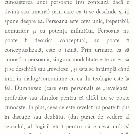
cunoașterea unei persoane (nu contează dacă e
divină sau umană) prin care ea ți se deschide și îți
spune despre ea. Persoana este ceva unic, irepetabil,
nemuritor și cu potența infinității. Persoana nu
poate fi descrisă conceptual, nu poate fi
conceptualizată, este o taină. Prin urmare, ca să
cunoști o persoană, singura modalitate este ca ea să
ți se deschidă sau „reveleze”, și asta se întâmplă când
intri în dialog/comuniune cu ea. În teologie este la
fel. Dumnezeu (care este personal) se „revelează”
profeților sau sfinților pentru că altfel nu se poate
cunoaște. În plus, ceea ce este revelat nu poate fi pus
în discuție sau dezbătut (din punct de vedere al
sensului, al logicii etc.) pentru că e ceva unic și