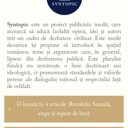
Syntopic
este un proiect publicistic inedit, care
încearcă să aducă laolaltă opinii, idei și autori
într-un cadru de dezbatere civilizat. Este inedit
deoarece își propune să introducă în spațiul
românesc teme și argumente care, în general,
lipsesc din dezbaterea publică. Este pluralist
fiindcă nu urmărește o linie doctrinară sau
ideologică, ci promovează standardele și valorile
perene ale dialogului rațional și respectului față
de celălalt.
Navigare
Articolul
O licență în 4 articole. Revoluția Sexuală,
în
anterior:
etape și repere de bază
articole