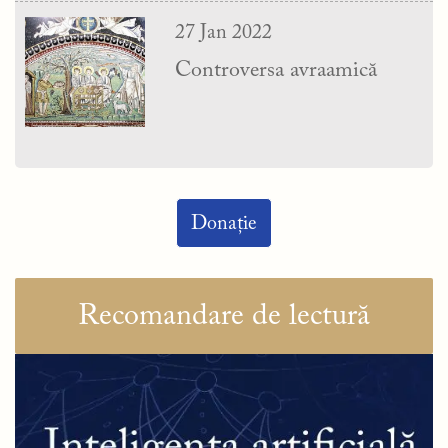
27 Jan 2022
Controversa avraamică
Donație
Recomandare de lectură