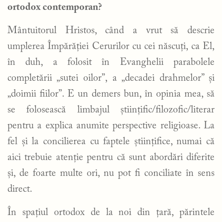
ortodox contemporan?
Mântuitorul Hristos, când a vrut să descrie
umplerea Împărăției Cerurilor cu cei născuți, ca El,
în duh, a folosit în Evanghelii parabolele
completării „sutei oilor”, a „decadei drahmelor” și
„doimii fiilor”. E un demers bun, în opinia mea, să
se folosească limbajul științific/filozofic/literar
pentru a explica anumite perspective religioase. La
fel și la concilierea cu faptele științifice, numai că
aici trebuie atenție pentru că sunt abordări diferite
și, de foarte multe ori, nu pot fi conciliate în sens
direct.
În spațiul ortodox de la noi din țară, părintele