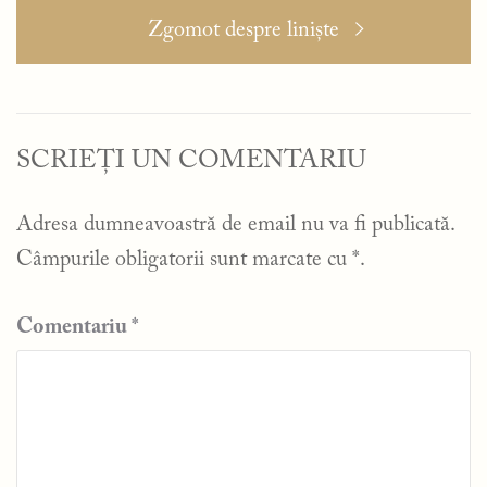
Articolul
Zgomot despre liniște
următor:
SCRIEȚI UN COMENTARIU
Adresa dumneavoastră de email nu va fi publicată.
Câmpurile obligatorii sunt marcate cu
*
.
Comentariu
*