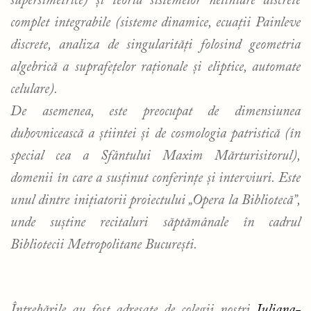
supersimetrice) și teoria sistemelor neliniare discrete
complet integrabile (sisteme dinamice, ecuații Painleve
discrete, analiza de singularități folosind geometria
algebrică a suprafețelor raționale și eliptice, automate
celulare).
De asemenea, este preocupat de dimensiunea
duhovnicească a știintei și de cosmologia patristică (în
special cea a Sfântului Maxim Mărturisitorul),
domenii în care a susținut conferințe și interviuri. Este
unul dintre inițiatorii proiectului „Opera la Bibliotecă”,
unde suștine recitaluri săptămânale în cadrul
Bibliotecii Metropolitane București.
Întrebările au fost adresate de colegii noștri
Iuliana-