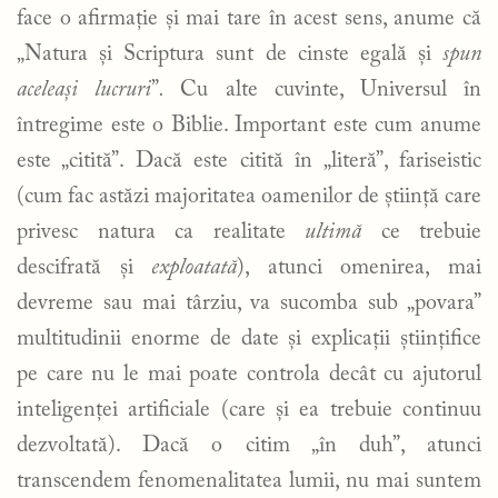
face o afirmație și mai tare în acest sens, anume că
„Natura și Scriptura sunt de cinste egală și
spun
aceleași lucruri
”
.
Cu alte cuvinte, Universul în
întregime este o Biblie. Important este cum anume
este „citită”. Dacă este citită în „literă”, fariseistic
(cum fac astăzi majoritatea oamenilor de știință care
privesc natura ca realitate
ultimă
ce trebuie
descifrată și
exploatată
), atunci omenirea, mai
devreme sau mai târziu, va sucomba sub „povara”
multitudinii enorme de date și explicații științifice
pe care nu le mai poate controla decât cu ajutorul
inteligenței artificiale (care și ea trebuie continuu
dezvoltată). Dacă o citim „în duh”, atunci
transcendem fenomenalitatea lumii, nu mai suntem