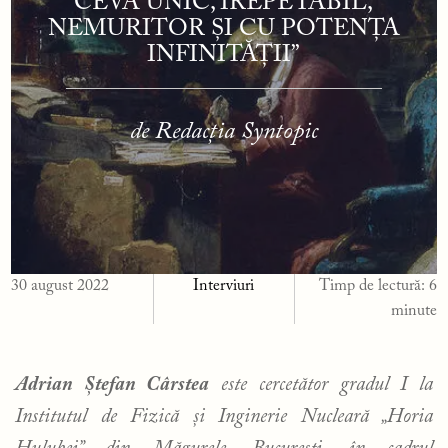
CEVA UNIC, IREPETABIL,
NEMURITOR ȘI CU POTENȚA
INFINITĂȚII”
de Redacția Syntopic
30 august 2022
Interviuri
Timp de lectură:
6
minute
Adrian Ștefan Cârstea
este cercetător gradul I la
Institutul de Fizică și Inginerie Nucleară „Horia