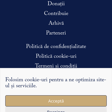
Donații
Contribuie
Arhivă
Parteneri
Politică de confidențialitate
Politică cookie-uri
Termeni și condiții
Condiții efectuare stagiu de practică
Folosim cookie-uri pentru a ne optimiza site-
ul și serviciile.
Argumentele și punctele de vedere exprimate pe Syntopic
Acceptă
îi reprezintă exclusiv pe autorii lor și nu reflectă în mod
necesar opinia redacției sau a partenerilor noștri.