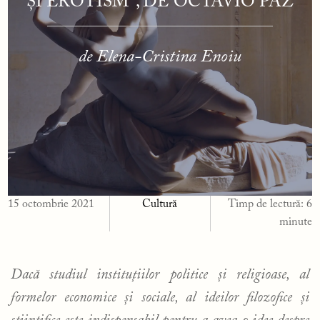
ȘI EROTISM”, DE OCTAVIO PAZ
de Elena-Cristina Enoiu
15 octombrie 2021
Cultură
Timp de lectură:
6
minute
Dacă studiul instituțiilor politice și religioase, al
formelor economice și sociale, al ideilor filozofice și