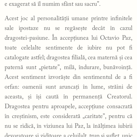
e exagerat să îl numim sfânt sau sacru”.
Acest joc al personalității umane printre infinitele
sale ipostaze nu se regăsește decât în cazul
dragostei-pasiune. În accepțiunea lui Octavio Paz,
toate celelalte sentimente de iubire nu pot fi
catalogate astfel; dragostea filială, cea maternă și cea
paternă sunt „pietate”, milă, îndurare, bunăvoință.
Acest sentiment izvorăște din sentimentul de a fi
orfan: oamenii sunt aruncați în lume, străini de
aceasta, și își caută în permanență Creatorul.
Dragostea pentru aproapele, accepțiune consacrată
în creștinism, este considerată „caritate”, pentru că
nu se ridică, în viziunea lui Paz, la înălțimea iubirii
devoratoare și ziditoare a celuilalt, trup și suflet, unic