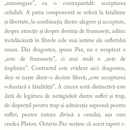
„autonegare”, cu o contrapartidă: acceptarea
celuilalt. A patra componentă se referă la fatalitate
și libertate, la combinația dintre alegere și acceptare,
despre atracție și despre dorința de frumusețe, adânc
înrădăcinată în fibrele cele mai intime ale sufletului
uman. Dar dragostea, spune Paz, nu e neapărat o
„sete de frumusețe”, ci mai mult o „sete de
împlinire”. Contrastul este evident aici: dragostea,
deși se naște dintr-o decizie liberă, „este acceptarea
voluntară a fatalității”. A cincea notă distinctivă este
dată de legătura de netăgăduit dintre suflet și trup,
de disprețul pentru trup și admirația supremă pentru
suflet, pentru natura divină a omului, așa cum
credea Platon. Octavio Paz susține că acest raport s-