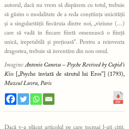
autorul, dacă nu vrem să dispărem cu totul, trebuie
să găsim o modalitate de a reda conștiința unicității
și a singularității fiecăruia dintre noi, „viziune (…)
care să vadă în fiecare fiintă omenească o ființă
unică, irepetabilă și prețioasă”. Pentru a reinventa
dragostea, trebuie să inventăm din nou omul.
Imagine:
Antonio Canova –
Psyche Revived by Cupid’s
Kiss
[„Psyche înviată de sărutul lui Eros”] (1793),
Muzeul Luvru, Paris
Dacă v-a plăcut articolul pe care tocmai l-ați citit,