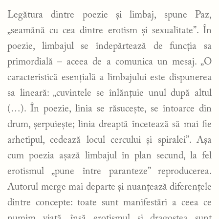
Legătura dintre poezie și limbaj, spune Paz,
„seamănă cu cea dintre erotism și sexualitate”. În
poezie, limbajul se îndepărtează de funcția sa
primordială – aceea de a comunica un mesaj. „O
caracteristică esențială a limbajului este dispunerea
sa lineară: „cuvintele se înlănțuie unul după altul
(…). În poezie, linia se răsucește, se întoarce din
drum, șerpuiește; linia dreaptă încetează să mai fie
arhetipul, cedează locul cercului și spiralei”. Așa
cum poezia așază limbajul în plan secund, la fel
erotismul „pune între paranteze” reproducerea.
Autorul merge mai departe și nuanțează diferențele
dintre concepte: toate sunt manifestări a ceea ce
numim viață, însă erotismul și dragostea sunt