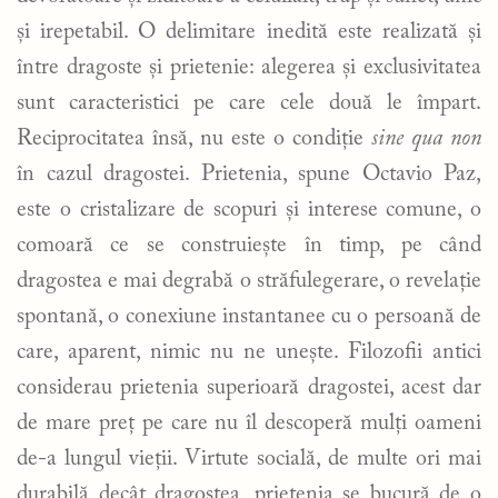
și irepetabil. O delimitare inedită este realizată și
între dragoste și prietenie: alegerea și exclusivitatea
sunt caracteristici pe care cele două le împart.
Reciprocitatea însă, nu este o condiție
sine qua non
în cazul dragostei. Prietenia, spune Octavio Paz,
este o cristalizare de scopuri și interese comune, o
comoară ce se construiește în timp, pe când
dragostea e mai degrabă o străfulegerare, o revelație
spontană, o conexiune instantanee cu o persoană de
care, aparent, nimic nu ne unește. Filozofii antici
considerau prietenia superioară dragostei, acest dar
de mare preț pe care nu îl descoperă mulți oameni
de-a lungul vieții. Virtute socială, de multe ori mai
durabilă decât dragostea, prietenia se bucură de o