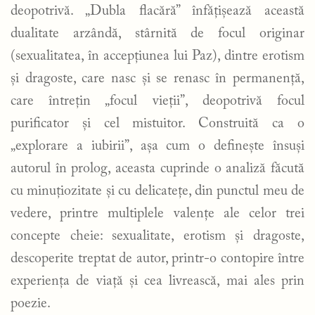
deopotrivă. „Dubla flacără” înfățișează această
dualitate arzândă, stârnită de focul originar
(sexualitatea, în accepțiunea lui Paz), dintre erotism
și dragoste, care nasc și se renasc în permanență,
care întrețin „focul vieții”, deopotrivă focul
purificator și cel mistuitor. Construită ca o
„explorare a iubirii”, așa cum o definește însuși
autorul în prolog, aceasta cuprinde o analiză făcută
cu minuțiozitate și cu delicatețe, din punctul meu de
vedere, printre multiplele valențe ale celor trei
concepte cheie: sexualitate, erotism și dragoste,
descoperite treptat de autor, printr-o contopire între
experiența de viață și cea livrească, mai ales prin
poezie.