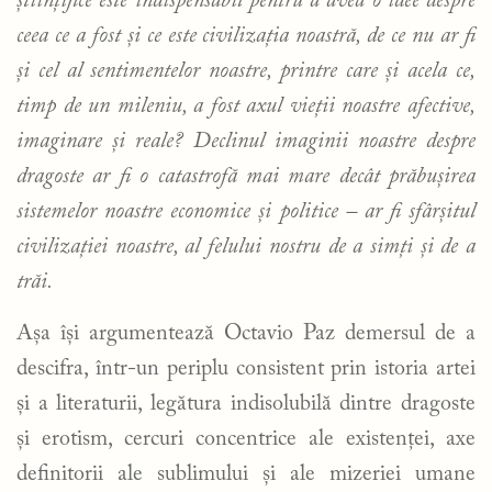
științifice este indispensabil pentru a avea o idee despre
ceea ce a fost și ce este civilizația noastră, de ce nu ar fi
și cel al sentimentelor noastre, printre care și acela ce,
timp de un mileniu, a fost axul vieții noastre afective,
imaginare și reale? Declinul imaginii noastre despre
dragoste ar fi o catastrofă mai mare decât prăbușirea
sistemelor noastre economice și politice – ar fi sfârșitul
civilizației noastre, al felului nostru de a simți și de a
trăi.
Așa își argumentează Octavio Paz demersul de a
descifra, într-un periplu consistent prin istoria artei
și a literaturii, legătura indisolubilă dintre dragoste
și erotism, cercuri concentrice ale existenței, axe
definitorii ale sublimului și ale mizeriei umane