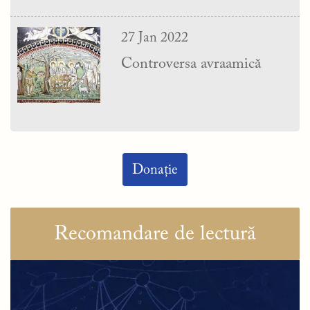
27 Jan 2022
Controversa avraamică
Donație
Recomandare de lectură