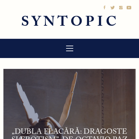
Sari
la
SYNTOPIC
conținut
Meniu
principal
„DUBLA FLACĂRĂ: DRAGOSTE