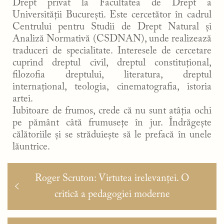
Drept privat la Facultatea de Drept a
Universității București. Este cercetător în cadrul
Centrului pentru Studii de Drept Natural și
Analiză Normativă (CSDNAN), unde realizează
traduceri de specialitate. Interesele de cercetare
cuprind dreptul civil, dreptul constituțional,
filozofia dreptului, literatura, dreptul
internațional, teologia, cinematografia, istoria
artei.
Iubitoare de frumos, crede că nu sunt atâția ochi
pe pământ câtă frumusețe în jur. Îndrăgește
călătoriile și se străduiește să le prefacă în unele
lăuntrice.
Navigare
Articolul
Roger Scruton: Virtutea irelevanței. O
în
anterior:
critică a pedagogiei moderne
articole