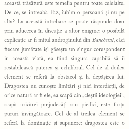
această trăsătură este temelia pentru toate celelalte.
De ce, se întreabă Paz, iubim o persoană și nu pe
alta? La această întrebare se poate răspunde doar
prin aducerea în discuție a altor enigme: o posibilă
explicație ar fi mitul androginului din
Banchetul
, căci
fiecare jumătate își găsește un singur corespondent
în această viață, ea fiind singura capabilă să îi
restabilească puterea și echilibrul. Cel de-al doilea
element se referă la obstacol și la depășirea lui.
Dragostea nu cunoște limitări și nici interdicții, de
orice natură ar fi ele, ea scapă din „cleștii ideologiei”,
scapă oricărei prejudecăți sau piedici, este forța
pururi învingătoare. Cel de-al treilea element se
referă la dominație și supunere: dragostea este o