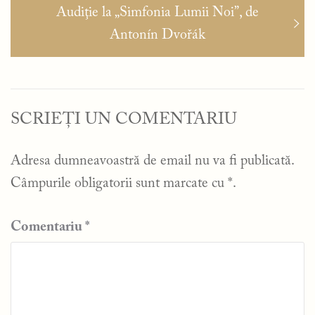
Articolul
Audiţie la „Simfonia Lumii Noi”, de
următor:
Antonín Dvořák
SCRIEȚI UN COMENTARIU
Adresa dumneavoastră de email nu va fi publicată.
Câmpurile obligatorii sunt marcate cu
*
.
Comentariu
*