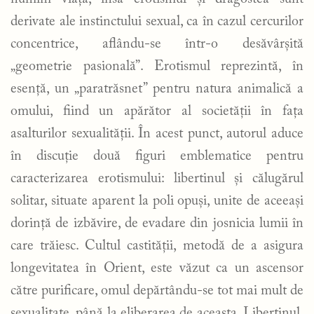
derivate ale instinctului sexual, ca în cazul cercurilor
concentrice, aflându-se într-o desăvârșită
„geometrie pasională”. Erotismul reprezintă, în
esență, un „paratrăsnet” pentru natura animalică a
omului, fiind un apărător al societății în fața
asalturilor sexualității. În acest punct, autorul aduce
în discuție două figuri emblematice pentru
caracterizarea erotismului: libertinul și călugărul
solitar, situate aparent la poli opuși, unite de aceeași
dorință de izbăvire, de evadare din josnicia lumii în
care trăiesc. Cultul castității, metodă de a asigura
longevitatea în Orient, este văzut ca un ascensor
către purificare, omul depărtându-se tot mai mult de
sexualitate, până la eliberarea de aceasta. Libertinul,