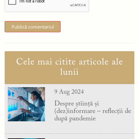
Cele mai citite articole ale
lunii
9 Aug 2024
Despre știință și
(dez)informare – reflecții de
după pandemie