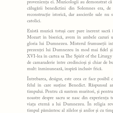
proveniența ei. Muzicologii au demonstrat că a
călugării benedictini din Solemnes era, de
reconstrucție istorică, dar asocierile sale n
catolici.
Există muzică totuși care pare inerent sacră 
Mozart în biserică, avem în ambele cazuri 
gloria lui Dumnezeu. Misterul frumuseții inf
prezenței lui Dumnezeu în mod mai fidel și m
XVI-lea în cartea sa The Spirit of the Liturg
de camaraderie între credincioși și chiar de b
mult: înminunează, inspiră inclusiv frică.
Întrebarea, desigur, este ceea ce face posibil
felul în care susține Benedict. Răspunsul ar
timpului. Pentru că suntem muritori, și pentru c
noastre despre sacru se nasc din experiența te
viața eternă a lui Dumnezeu. În religia re
timpul pâmântesc al zilelor și anilor și cu timp