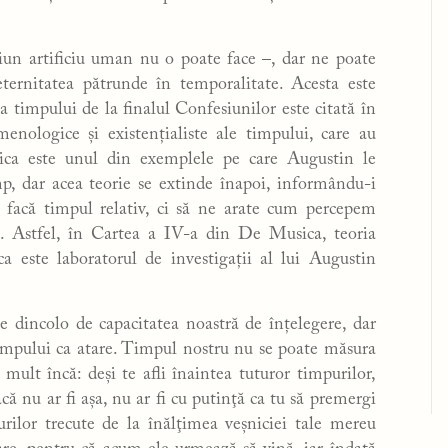
iun artificiu uman nu o poate face –, dar ne poate
ternitatea pătrunde în temporalitate. Acesta este
 timpului de la finalul Confesiunilor este citată în
enologice și existențialiste ale timpului, care au
zica este unul din exemplele pe care Augustin le
mp, dar acea teorie se extinde înapoi, informându-i
 facă timpul relativ, ci să ne arate cum percepem
re. Astfel, în Cartea a IV-a din De Musica, teoria
a este laboratorul de investigații al lui Augustin
e dincolo de capacitatea noastră de înțelegere, dar
timpului ca atare. Timpul nostru nu se poate măsura
ult încă: deşi te afli înaintea tuturor timpurilor,
că nu ar fi aşa, nu ar fi cu putinţă ca tu să premergi
rilor trecute de la înălţimea veşniciei tale mereu