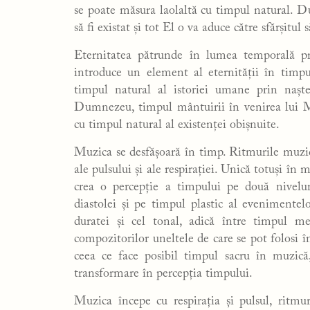
se poate măsura laolaltă cu timpul natural. 
să fi existat și tot El o va aduce către sfărșitul 
Eternitatea pătrunde în lumea temporală prin
introduce un element al eternității în timpu
timpul natural al istoriei umane prin naște
Dumnezeu, timpul mântuirii în venirea lui Me
cu timpul natural al existenței obișnuite.
Muzica se desfășoară în timp. Ritmurile muzici
ale pulsului și ale respirației. Unică totuși în
crea o percepție a timpului pe două niveluri
diastolei și pe timpul plastic al evenimentel
duratei și cel tonal, adică între timpul m
compozitorilor uneltele de care se pot folosi î
ceea ce face posibil timpul sacru în muzică,
transformare în percepția timpului.
Muzica începe cu respirația și pulsul, ritmu