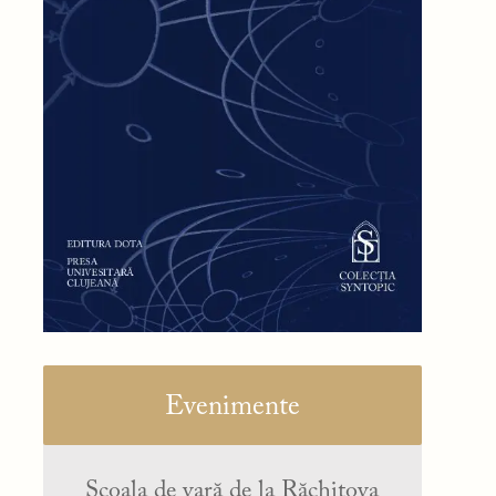
Evenimente
Școala de vară de la Răchitova