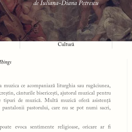
de Iuliana-Diana Petrescu
Cultură
Things
a muzica ce acompaniază liturghia sau rugăciunea,
reștin, cânturile bisericești, ajutorul muzical pentru
e tipuri de muzică. Multă muzică oferă asistență
și pantalonii pastorului, care nu se pot numi sacri,
oate evoca sentimente religioase, oricare ar fi