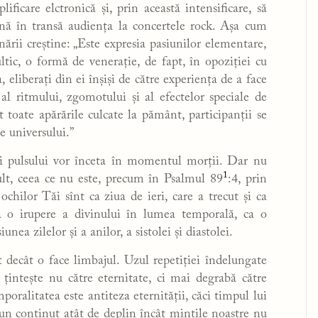
ificare elctronică și, prin această intensificare, să
ă în transă audiența la concertele rock. Așa cum
nării creștine: „Este expresia pasiunilor elementare,
ltic, o formă de venerație, de fapt, în opoziției cu
 eliberați din ei înșiși de către experiența de a face
l ritmului, zgomotului și al efectelor speciale de
 toate apărările culcate la pământ, participanții se
e universului.”
 și pulsului vor înceta în momentul morții. Dar nu
1
ult, ceea ce nu este, precum în Psalmul 89
:4, prin
chilor Tăi sînt ca ziua de ieri, care a trecut și ca
ca o irupere a divinului în lumea temporală, ca o
ea zilelor și a anilor, a sistolei și diastolei.
decât o face limbajul. Uzul repetiției îndelungate
țintește nu către eternitate, ci mai degrabă către
oralitatea este antiteza eternității, căci timpul lui
n conținut atât de deplin încât mințile noastre nu