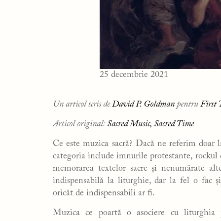
25 decembrie 2021
Un articol scris de
David P. Goldman
pentru
First 
Articol original:
Sacred Music, Sacred Time
Ce este muzica sacră? Dacă ne referim doar l
categoria include imnurile protestante, rockul c
memorarea textelor sacre și nenumărate alt
indispensabilă la liturghie, dar la fel o fac 
oricât de indispensabili ar fi.
Muzica ce poartă o asociere cu liturghia p