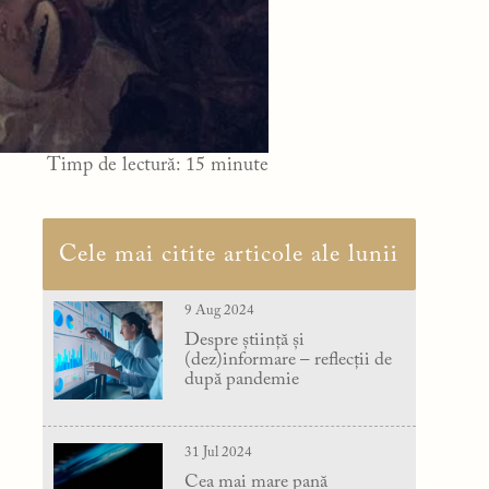
Timp de lectură:
15
minute
Cele mai citite articole ale lunii
9 Aug 2024
Despre știință și
(dez)informare – reflecții de
după pandemie
31 Jul 2024
Cea mai mare pană