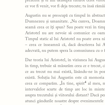
prezente şi te afli deasupra tuturor celor viit
ce vor fi venit, vor fi deja trecute; tu însă rămâ
Augustin nu se preocupă cu timpul în abstract,
Dumnezeu și umanitate. „Nu cumva, Doamne, 
seamă ceea ce îţi spun? Sau poate vezi în timp
Aristotel nu are nevoie să comunice cu oamen
Timpul static al lui Aristotel nu poate avea n
– ceea ce înseamnă că, dacă descrierea lui 
adecvată, nu putem spera la comuniunea cu o f
Dar teoria lui Aristotel, în viziunea lui Augus
în timp, trebuie să măsurăm ceea ce e trecut,
ce au trecut nu mai există, lăsându-ne în po
există. Soluția lui Augustin este că memoria
4
ceea ce comparăm. „În tine, spirit
al meu, m
intervalelor scurte de timp are loc în mint
asupra trecutului și viitorului distant? Dacă 
atunci gândurile noastre despre evenimentele v