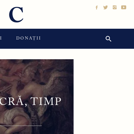
IC
Search Button
Search
I
DONAȚII
for:
CRĂ, TIMP