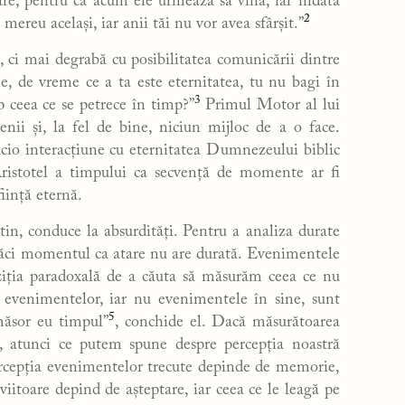
oare, pentru că acum ele urmează să vină, iar îndată
2
i mereu acelaşi, iar anii tăi nu vor avea sfârşit.”
 ci mai degrabă cu posibilitatea comunicării dintre
de vreme ce a ta este eternitatea, tu nu bagi în
3
 ceea ce se petrece în timp?”
Primul Motor al lui
ii și, la fel de bine, niciun mijloc de a o face.
icio interacțiune cu eternitatea Dumnezeului biblic
Aristotel a timpului ca secvență de momente ar fi
iință eternă.
tin, conduce la absurdități. Pentru a analiza durate
 căci momentul ca atare nu are durată. Evenimentele
ziția paradoxală de a căuta să măsurăm ceea ce nu
 evenimentelor, iar nu evenimentele în sine, sunt
5
ăsor eu timpul”
, conchide el. Dacă măsurătoarea
e, atunci ce putem spune despre percepția noastră
percepția evenimentelor trecute depinde de memorie,
iitoare depind de așteptare, iar ceea ce le leagă pe