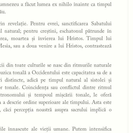
Dumnezeu a făcut lumea ex nihilo înainte ca timpul
său.
 revelație. Pentru evrei, sanctificarea Sabatului
l natural; pentru creștini, eschatonul pătrunde în
rea, moartea și învierea lui Hristos. Timpul lui
sia, sau a doua venire a lui Hristos, contrastează
i din toate culturile se nasc din ritmurile naturale
 muzica tonală a Occidentului este capacitatea sa de a
 distincte, adică pe timpul natural al sistolei și
or tonale. Coincidența sau conflictul dintre ritmul
etronomului și tempoul mișcării tonale, le oferă
n a descrie ordine superioare ale timpului. Asta este
 căci percepția noastră asupra sacrului implică o
rile înnascute ale vieții umane. Putem intensifica