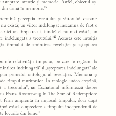
e aşteptare, atenţie şi memorie. Astfel, obiectul aş­
7
ele din urmă în memorie.”
rmină percepția trecutului și viitorului distant:
l nu există; un viitor îndelungat înseamnă de fapt o
te nici un timp trecut, fiindcă el nu mai există; un
8
e îndelungată a trecutului.”
Aceasta este intuiția
ia timpului de amintirea revelației și așteptarea
riile relativității timpului, pe care le regăsim la
tirea îndelungată” și „așteptarea îndelungată” ale
upun primatul ontologic al revelației. Memoria și
nde timpul muritorilor. În teologie iudeo-creștină,
ă a trecutului”, iar Eschatonul informează despre
expus Franz Rosenzweig în The Star of Redemption:
ăsat ferm amprenta în mijlocul timpului; doar după
poi există o apreciere a timpului independentă de
ate locurile din lume.”