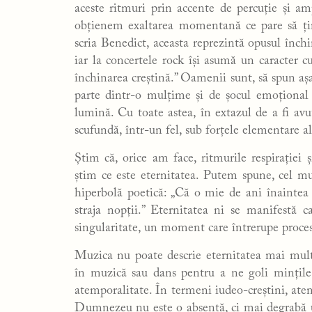
aceste ritmuri prin accente de percuție și ampl
obțienem exaltarea momentană ce pare să țin
scria Benedict, aceasta reprezintă opusul închi
iar la concertele rock își asumă un caracter cu
închinarea creștină.” Oamenii sunt, să spun așa,
parte dintr-o mulțime și de șocul emoțional a
lumină. Cu toate astea, în extazul de a fi avut
scufundă, într-un fel, sub forțele elementare al
Știm că, orice am face, ritmurile respirației
știm ce este eternitatea. Putem spune, cel m
hiperbolă poetică: „Că o mie de ani înaintea o
straja nopții.” Eternitatea ni se manifestă 
singularitate, un moment care întrerupe procesiun
Muzica nu poate descrie eternitatea mai mult 
în muzică sau dans pentru a ne goli mințile 
atemporalitate. În termeni iudeo-creștini, atemp
Dumnezeu nu este o absență, ci mai degrabă u