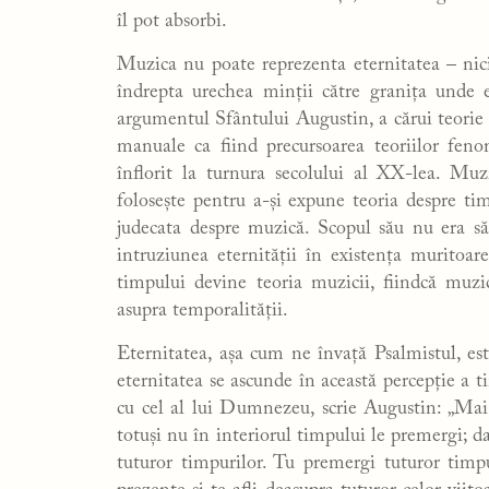
îl pot absorbi.
Muzica nu poate reprezenta eternitatea – nic
îndrepta urechea minții către granița unde e
argumentul Sfântului Augustin, a cărui teorie a
manuale ca fiind precursoarea teoriilor fenom
înflorit la turnura secolului al XX-lea. Mu
folosește pentru a-și expune teoria despre ti
judecata despre muzică. Scopul său nu era să
intruziunea eternității în existența muritoa
timpului devine teoria muzicii, fiindcă muzic
asupra temporalității.
Eternitatea, așa cum ne învață Psalmistul, est
eternitatea se ascunde în această percepție a 
cu cel al lui Dumnezeu, scrie Augustin: „Mai m
totuşi nu în inte­riorul timpului le premergi; da
tuturor timpurilor. Tu premergi tuturor timpu