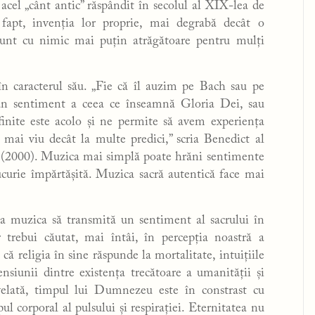
cel „cânt antic” răspândit în secolul al XIX-lea de
 fapt, invenția lor proprie, mai degrabă decât o
u sunt cu nimic mai puțin atrăgătoare pentru mulți
în caracterul său. „Fie că îl auzim pe Bach sau pe
un sentiment a ceea ce înseamnă Gloria Dei, sau
inite este acolo și ne permite să avem experiența
ai viu decât la multe predici,” scria Benedict al
y (2000). Muzica mai simplă poate hrăni sentimente
ucurie împărtășită. Muzica sacră autentică face mai
 ca muzica să transmită un sentiment al sacrului în
 trebui căutat, mai întâi, în percepția noastră a
ă religia în sine răspunde la mortalitate, intuițiile
nsiunii dintre existența trecătoare a umanității și
velată, timpul lui Dumnezeu este în constrast cu
ul corporal al pulsului și respirației. Eternitatea nu