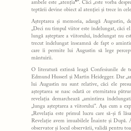
6
ambele este „atenția
”. Căci „este vorba despr
teptării devine obiect al atenţiei şi trece în c
Așteptarea și memoria, adaugă Augustin, dete
„Deci nu timpul viitor este îndelungat, căci e
lungă aşteptare a viitorului, înde­lungat nu es
trecut înde­lungat înseamnă de fapt o amintir
care îi permite lui Augustin să lege percepț
mântuirii.
O literatură extinsă leagă Confesiunile de teo
Edmund Husserl și Martin Heidegger. Dar „amin
lui Augustin nu sunt relative, căci ele pres
așteptarea se nasc odată ce eternitatea pătru
revelația demarchează „amintirea îndelungat
„lunga așteptarea a viitorului”. Așa cum a 
„Revelația este primul lucru care să-și fi l
Revelație avem imuabilele Înainte și După. A
observator și locul observării, validă pentru to