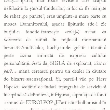
Ceașcă’mpărat, mai toate revistele care scăpau
nefolosite la ștersul fundurilor, în loc să fie mânjite
de rahat „pe puncte”, erau umplute-n mare parte cu
moaca Domnitorului, așadar lipiturile (de-i zic
burjui-n fonetic-franzește «colaj») aveau ca
laitmotiv
de rutină în mijlocul mormanului
bezmetic/multicolor, buclișoarele gelate atârnând
peste cizma animată de expresia cultului
personalității. Asta da, SIGLĂ de exploatat,
n’est ce
pas?…
mană cerească pentru un dealer în căutare
de bizarrr-sssenzațional. Și, parcă-l văd pe Herr
Popescu scoțând de îndată topografia de serviciu și
începând să delimiteze, înfrigurat, suprafața de forat
a minei de EUROI POP „H’art’istici bolborosind în