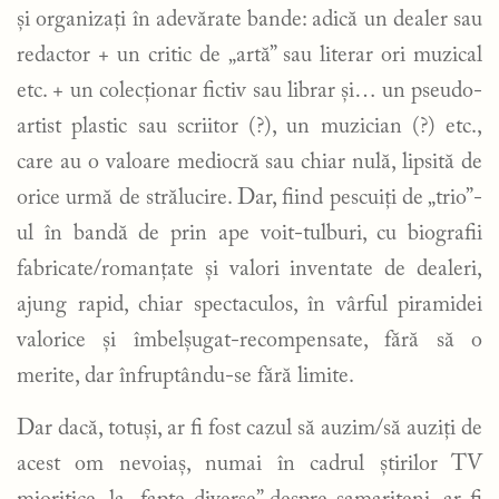
și organizați în adevărate bande: adică un dealer sau
redactor + un critic de „artă” sau literar ori muzical
etc. + un colecționar fictiv sau librar și… un pseudo-
artist plastic sau scriitor (?), un muzician (?) etc.,
care au o valoare mediocră sau chiar nulă, lipsită de
orice urmă de strălucire. Dar, fiind pescuiți de „trio”-
ul în bandă de prin ape voit-tulburi, cu biografii
fabricate/romanțate și valori inventate de dealeri,
ajung rapid, chiar spectaculos, în vârful piramidei
valorice și îmbelșugat-recompensate, fără să o
merite, dar înfruptându-se fără limite.
Dar dacă, totuși, ar fi fost cazul să auzim/să auziți de
acest om nevoiaș, numai în cadrul știrilor TV