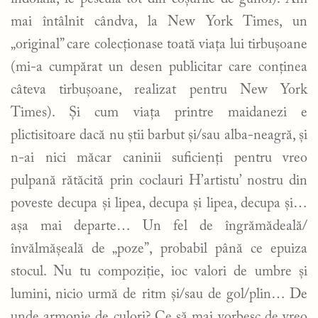
mai întâlnit cândva, la New York Times, un
„original” care colecționase toată viața lui tirbușoane
(mi-a cumpărat un desen publicitar care conținea
câteva tirbușoane, realizat pentru New York
Times). Și cum viața printre maidanezi e
plictisitoare dacă nu știi barbut și/sau alba-neagră, și
n-ai nici măcar caninii suficienți pentru vreo
pulpană rătăcită prin coclauri H’artistu’ nostru din
poveste decupa și lipea, decupa și lipea, decupa și…
așa mai departe… Un fel de îngrămădeală/
învălmășeală de „poze”, probabil până ce epuiza
stocul. Nu tu compoziție, ioc valori de umbre și
lumini, nicio urmă de ritm și/sau de gol/plin… De
unde armonie de culori? Ce să mai vorbesc de vreo