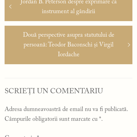
Articolul
Jordan B. Peterson despre exprimare ca
în
anterior:
instrument al gândirii
articole
Articolul
Două perspective asupra statutului de
următor:
persoană: Teodor Baconschi și Virgil
Iordache
SCRIEȚI UN COMENTARIU
Adresa dumneavoastră de email nu va fi publicată.
Câmpurile obligatorii sunt marcate cu
*
.