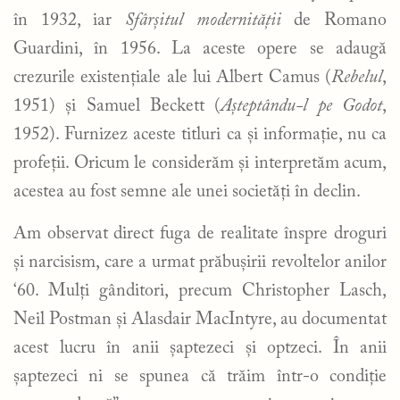
în 1932, iar
Sfârșitul modernității
de Romano
Guardini, în 1956. La aceste opere se adaugă
crezurile existențiale ale lui Albert Camus (
Rebelul
,
1951) și Samuel Beckett (
Așteptându-l pe Godot
,
1952). Furnizez aceste titluri ca și informație, nu ca
profeții. Oricum le considerăm și interpretăm acum,
acestea au fost semne ale unei societăți în declin.
Am observat direct fuga de realitate înspre droguri
și narcisism, care a urmat prăbușirii revoltelor anilor
‘60. Mulți gânditori, precum Christopher Lasch,
Neil Postman și Alasdair MacIntyre, au documentat
acest lucru în anii șaptezeci și optzeci. În anii
șaptezeci ni se spunea că trăim într-o condiție