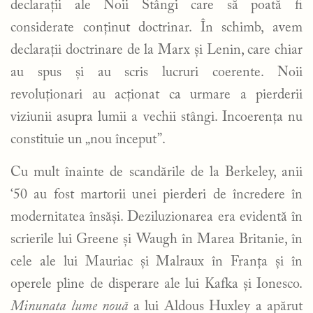
declarații ale Noii Stângi care să poată fi
considerate conținut doctrinar. În schimb, avem
declarații doctrinare de la Marx și Lenin, care chiar
au spus și au scris lucruri coerente. Noii
revoluționari au acționat ca urmare a pierderii
viziunii asupra lumii a vechii stângi. Incoerența nu
constituie un „nou început”.
Cu mult înainte de scandările de la Berkeley, anii
‘50 au fost martorii unei pierderi de încredere în
modernitatea însăși. Deziluzionarea era evidentă în
scrierile lui Greene și Waugh în Marea Britanie, în
cele ale lui Mauriac și Malraux în Franța și în
operele pline de disperare ale lui Kafka și Ionesco.
Minunata lume nouă
a lui Aldous Huxley a apărut