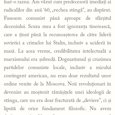
luat-o razna. Am văzut cum predecesorii imediați ai
radicalilor din anii ‘60, „vechea stângă”, au dispărut.
Fusesem comunist până aproape de sfârșitul
deceniului. Scuza mea a fost ignoranța tinerească,
care a ținut până la recunoașterea de către liderii
sovietici a crimelor lui Stalin, inclusiv a uciderii în
masă. La acea vreme, credibilitatea intelectuală a
marxismului era șubredă. Dogmatismul și cruzimea
partidelor comuniste locale, inclusiv a micului
contingent american, nu erau doar rezultatul unor
ordine venite de la Moscova. Noii revoluționari în
devenire au moștenit rămășițele unei ideologii de
stânga, care nu era doar fracturată de „deviere”, ci și
lipsită de orice fundament filozofic. Nu avem