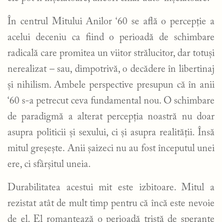
În centrul Mitului Anilor ‘60 se află o percepție a
acelui deceniu ca fiind o perioadă de schimbare
radicală care promitea un viitor strălucitor, dar totuși
nerealizat – sau, dimpotrivă, o decădere în libertinaj
și nihilism. Ambele perspective presupun că în anii
‘60 s-a petrecut ceva fundamental nou. O schimbare
de paradigmă a alterat percepția noastră nu doar
asupra politicii și sexului, ci și asupra realității. Însă
mitul greșește. Anii șaizeci nu au fost începutul unei
ere, ci sfârșitul uneia.
Durabilitatea acestui mit este izbitoare. Mitul a
rezistat atât de mult timp pentru că încă este nevoie
de el. El romanțează o perioadă tristă de speranțe