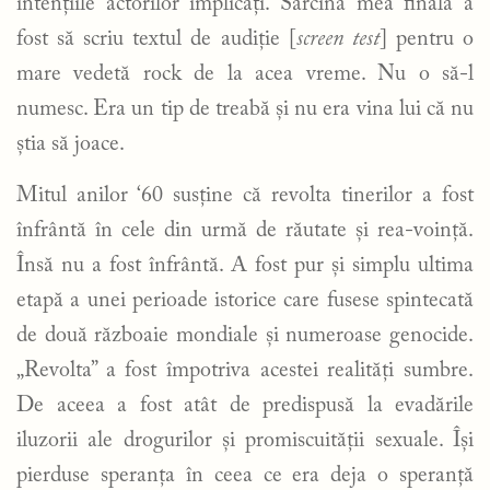
intențiile actorilor implicați. Sarcina mea finală a
fost să scriu textul de audiție [
screen test
] pentru o
mare vedetă rock de la acea vreme. Nu o să-l
numesc. Era un tip de treabă și nu era vina lui că nu
știa să joace.
Mitul anilor ‘60 susține că revolta tinerilor a fost
înfrântă în cele din urmă de răutate și rea-voință.
Însă nu a fost înfrântă. A fost pur și simplu ultima
etapă a unei perioade istorice care fusese spintecată
de două războaie mondiale și numeroase genocide.
„Revolta” a fost împotriva acestei realități sumbre.
De aceea a fost atât de predispusă la evadările
iluzorii ale drogurilor și promiscuității sexuale. Își
pierduse speranța în ceea ce era deja o speranță