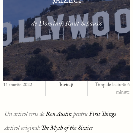
ȘAIZECI
de Dominik Raul Schausz
11 martie 2022
Invitați
Timp de lectură:
6
minute
Un articol scris de
Ron Austin
pentru
First Things
Articol original:
The Myth of the Sixties