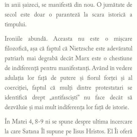
în anii șaizeci, se manifestă din nou. O jumătate de
secol este doar o paranteză la scara istorică a
timpului.
Ironiile abundă. Aceasta nu este o mișcare
filozofică, așa că faptul că Nietzsche este adevăratul
patriarh mai degrabă decât Marx este o chestiune
de indiferență pentru manifestanți. Având în vedere
adulația lor față de putere și fiorul forței și al
coerciției, faptul că mulți dintre protestatari se
identifică drept „antifasciști” nu face decât să
dezvăluie și mai mult indiferența lor față de istorie.
În Matei 4, 8-9 ni se spune despre ultima încercare
la care Satana Îl supune pe Iisus Hristos. El Îi oferă