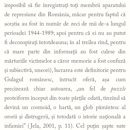
imposibil să fie înregistraţi toţi membrii aparatului
de represiune din România, măcar pentru faptul că
aceştia au fost în număr de zeci de mii de-a lungul
perioadei 1944-1989; apoi pentru că ei nu au putut
fi deconspiraţi întotdeauna; în al treilea rînd, pentru
că mare parte din informaţii au fost culese din
mărturiile victimelor a căror memorie a fost confuză
și subiectivă, uneori), lucrarea este definitorie pentru
Gulagul românesc, întrucît oferă, aşa cum
precizează chiar autoarea, „un fel de
puzzle
proteiform început din toate părţile odată, tinzînd să
devină un cosmoid, o hartă, un glob pămîntesc al
ororii şi distrugerii, şi totodată o istorie naţională a
infamiei” (Jela, 2001, p. 11). Cel puţin şapte sute