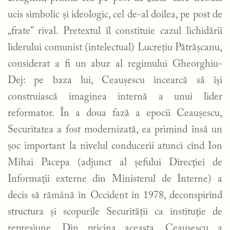
ucis simbolic şi ideologic, cel de-al doilea, pe post de
„frate” rival. Pretextul îl constituie cazul lichidării
liderului comunist (intelectual) Lucrețiu Pătrăşcanu,
considerat a fi un abuz al regimului Gheorghiu-
Dej: pe baza lui, Ceauşescu încearcă să îşi
construiască imaginea internă a unui lider
reformator. În a doua fază a epocii Ceauşescu,
Securitatea a fost modernizată, ea primind însă un
şoc important la nivelul conducerii atunci cînd Ion
Mihai Pacepa (adjunct al şefului Direcţiei de
Informaţii externe din Ministerul de Interne) a
decis să rămână în Occident în 1978, deconspirînd
structura şi scopurile Securității ca instituţie de
represiune. Din pricina aceasta, Ceauşescu a