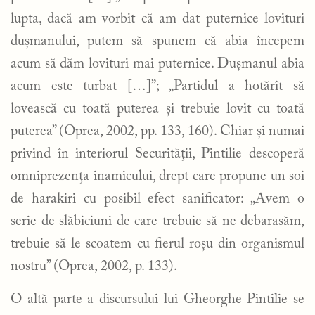
lupta, dacă am vorbit că am dat puternice lovituri
duşmanului, putem să spunem că abia începem
acum să dăm lovituri mai puternice. Duşmanul abia
acum este turbat […]”; „Partidul a hotărît să
lovească cu toată puterea şi trebuie lovit cu toată
puterea” (Oprea, 2002, pp. 133, 160). Chiar şi numai
privind în interiorul Securităţii, Pintilie descoperă
omniprezenţa inamicului, drept care propune un soi
de harakiri cu posibil efect sanificator: „Avem o
serie de slăbiciuni de care trebuie să ne debarasăm,
trebuie să le scoatem cu fierul roşu din organismul
nostru” (Oprea, 2002, p. 133).
O altă parte a discursului lui Gheorghe Pintilie se