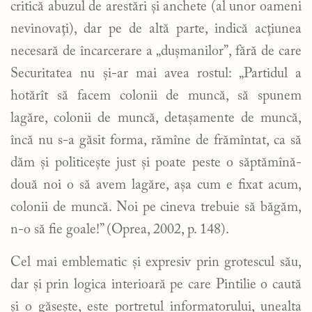
critică abuzul de arestări şi anchete (al unor oameni
nevinovaţi), dar pe de altă parte, indică acţiunea
necesară de încarcerare a „duşmanilor”, fără de care
Securitatea nu şi-ar mai avea rostul: „Partidul a
hotărît să facem colonii de muncă, să spunem
lagăre, colonii de muncă, detaşamente de muncă,
încă nu s-a găsit forma, rămîne de frămîntat, ca să
dăm şi politiceşte just şi poate peste o săptămînă-
două noi o să avem lagăre, aşa cum e fixat acum,
colonii de muncă. Noi pe cineva trebuie să băgăm,
n-o să fie goale!” (Oprea, 2002, p. 148).
Cel mai emblematic şi expresiv prin grotescul său,
dar şi prin logica interioară pe care Pintilie o caută
şi o găseşte, este portretul informatorului, unealta