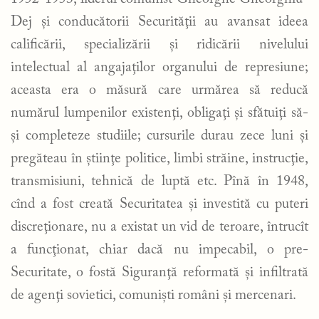
Dej şi conducătorii Securităţii au avansat ideea
calificării, specializării şi ridicării nivelului
intelectual al angajaţilor organului de represiune;
aceasta era o măsură care urmărea să reducă
numărul lumpenilor existenţi, obligaţi şi sfătuiţi să-
şi completeze studiile; cursurile durau zece luni şi
pregăteau în ştiinţe politice, limbi străine, instrucţie,
transmisiuni, tehnică de luptă etc. Pînă în 1948,
cînd a fost creată Securitatea şi investită cu puteri
discreţionare, nu a existat un vid de teroare, întrucît
a funcţionat, chiar dacă nu impecabil, o pre-
Securitate, o fostă Siguranţă reformată şi infiltrată
de agenţi sovietici, comunişti români şi mercenari.