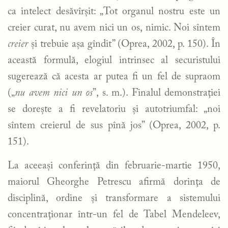
ca intelect desăvîrşit: „Tot organul nostru este un
creier curat, nu avem nici un os, nimic. Noi sîntem
creier
şi trebuie aşa gîndit” (Oprea, 2002, p. 150). În
această formulă, elogiul intrinsec al securistului
sugerează că acesta ar putea fi un fel de supraom
(„
nu avem nici un os
”, s. m.). Finalul demonstraţiei
se doreşte a fi revelatoriu şi autotriumfal: „noi
sîntem creierul de sus pînă jos” (Oprea, 2002, p.
151).
La aceeaşi conferinţă din februarie-martie 1950,
maiorul Gheorghe Petrescu afirmă dorinţa de
disciplină, ordine şi transformare a sistemului
concentraţionar într-un fel de Tabel Mendeleev,