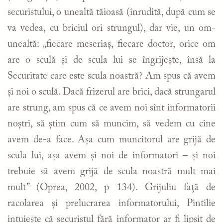
securistului, o unealtă tăioasă (înrudită, după cum se
va vedea, cu briciul ori strungul), dar vie, un om-
unealtă: „fiecare meseriaş, fiecare doctor, orice om
are o sculă şi de scula lui se îngrijeşte, însă la
Securitate care este scula noastră? Am spus că avem
şi noi o sculă. Dacă frizerul are brici, dacă strungarul
are strung, am spus că ce avem noi sînt informatorii
noştri, să ştim cum să muncim, să vedem cu cine
avem de-a face. Aşa cum muncitorul are grijă de
scula lui, aşa avem şi noi de informatori – şi noi
trebuie să avem grijă de scula noastră mult mai
mult” (Oprea, 2002, p 134). Grijuliu faţă de
racolarea şi prelucrarea informatorului, Pintilie
intuieşte că securistul fără informator ar fi lipsit de