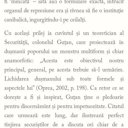
fi “mîncată” – iată aici o formulare exactă, întrucît
organul de represiune era şi rîvnea să fie o instituţie
canibalică, ingurgitîndu-i pe ceilalţi.
Cu acelaşi prilej ia cuvîntul şi un teoretician al
Securităţii, colonelul Guţan, care proiectează în
duşmanii poporului un monstru multiform și chiar
anamorfotic: „Acesta este obiectivul nostru
principal, general, pe acesta trebuie să-l urmărim.
Lichidarea duşmanului sub toate formele şi
aspectele lui” (Oprea, 2002, p. 198). Ca retor ce se
doreşte a fi şi inspirat, Guţan ţine o pledoarie
pentru discernămînt şi pentru impetuozitate. Citatul
care urmează este lung, dar ilustrează perfect
tînjirea securiştilor de a discuta ori chiar de a