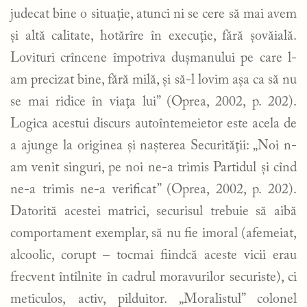
judecat bine o situaţie, atunci ni se cere să mai avem
şi altă calitate, hotărîre în execuţie, fără şovăială.
Lovituri crîncene împotriva duşmanului pe care l-
am precizat bine, fără milă, şi să-l lovim aşa ca să nu
se mai ridice în viaţa lui” (Oprea, 2002, p. 202).
Logica acestui discurs autoîntemeietor este acela de
a ajunge la originea şi naşterea Securităţii: „Noi n-
am venit singuri, pe noi ne-a trimis Partidul şi cînd
ne-a trimis ne-a verificat” (Oprea, 2002, p. 202).
Datorită acestei matrici, securisul trebuie să aibă
comportament exemplar, să nu fie imoral (afemeiat,
alcoolic, corupt – tocmai fiindcă aceste vicii erau
frecvent întîlnite în cadrul moravurilor securiste), ci
meticulos, activ, pilduitor. „Moralistul” colonel