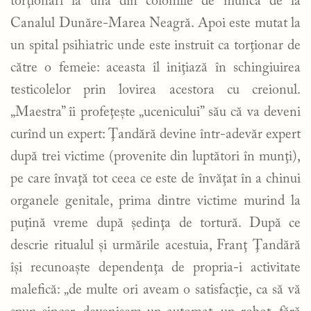
torţionari la una din coloniile de muncă de la
Canalul Dunăre-Marea Neagră. Apoi este mutat la
un spital psihiatric unde este instruit ca torţionar de
către o femeie: aceasta îl iniţiază în schingiuirea
testicolelor prin lovirea acestora cu creionul.
„Maestra” îi profeţeşte „ucenicului” său că va deveni
curînd un expert: Ţandără devine într-adevăr expert
după trei victime (provenite din luptători în munţi),
pe care învaţă tot ceea ce este de învăţat în a chinui
organele genitale, prima dintre victime murind la
puţină vreme după şedinţa de tortură. După ce
descrie ritualul şi urmările acestuia, Franţ Ţandără
îşi recunoaşte dependenţa de propria-i activitate
malefică: „de multe ori aveam o satisfacţie, ca să vă