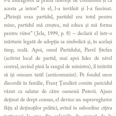
s-a îndrăgostit la prima tinereţe de comunism şi că
acesta „a intrat” în el, l-a învăluit și l-a fascinat.
„Părinţii erau partidul, partidul era totul pentru
mine, partidul mă creştea, mă educa şi mă forma
pentru viitor” (Jela, 1999, p. 8) – declară el într-o
mărturie legată de adopția sa simbolică și, în același
timp, reală. Apoi, omul Partidului, Pavel Ştefan
(activist local de partid, mai apoi lider de nivel
central, urcînd pînă la rangul de ministru), îl întărîtă
să îşi omoare tatăl (anticomunist). Pe fondul unor
discordii în familie, Franț Ţandără comite paricidul
văzut ca salutar de către oamenii Puterii. Ajuns
deţinut de drept comun, el devine un supraveghetor
făţiş al deţinuţilor politici, avînd în subordine cîţiva