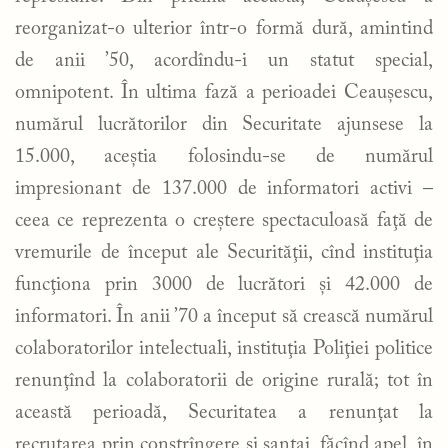
reorganizat-o ulterior într-o formă dură, amintind
de anii ’50, acordîndu-i un statut special,
omnipotent. În ultima fază a perioadei Ceauşescu,
numărul lucrătorilor din Securitate ajunsese la
15.000, aceştia folosindu-se de numărul
impresionant de 137.000 de informatori activi –
ceea ce reprezenta o creştere spectaculoasă faţă de
vremurile de început ale Securităţii, cînd instituţia
funcţiona prin 3000 de lucrători şi 42.000 de
informatori. În anii ’70 a început să crească numărul
colaboratorilor intelectuali, instituţia Poliţiei politice
renunţînd la colaboratorii de origine rurală; tot în
această perioadă, Securitatea a renunţat la
recrutarea prin constrîngere şi şantaj, făcînd apel, în