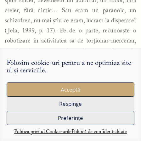
spun sincer, devenisem un automat, un robot, fără
creier, fără nimic… Sau eram un paranoic, un
schizofren, nu mai ştiu ce eram, lucram la disperare”
(Jela, 1999, p. 17). Pe de o parte, recunoaşte o
robotizare în activitatea sa de torţionar-mercenar,
pe de altă parte, vorbeşte despre o formă de
schizoidie, conştientizînd răul făcut.
Folosim cookie-uri pentru a ne optimiza site-
ul și serviciile.
Rememorarea continuă: o dată devenit torţionar,
Țandără avea privilegii aparte, confisca orice dorea
Acceptă
din coletele celorlalţi deţinuţi, selecta deţinute
Respinge
pentru plăceri sexuale etc.; dar rîvnea să fie
reabilitat şi să devină membru de partid. Totuşi,
Preferințe
undeva înăuntru, răul pe care îl făcea îl măcina: de
Politica privind Cookie-urile
Politică de confidențialitate
aceea decide să ucidă un brigadier informator,