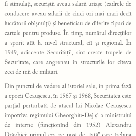
fi stimulaţi, securiştii aveau salarii uriaşe (cadrele de
conducere aveau salarii de cinci ori mai mari decît
lucrătorii obişnuiţi) şi beneficiau de diferite tipuri de
cartele pentru produse. În timp, numărul direcţiilor
a sporit atît la nivel structural, cît şi regional. În
1949, adiacente Securităţii, sînt create trupele de
Securitate, care angrenau în structurile lor cîteva
zeci de mii de militari.
Din punctul de vedere al istoriei sale, în prima fază
a epocii Ceauşescu, în 1967 şi 1968, Securitatea este
parţial perturbată de atacul lui Nicolae Ceauşescu
împotriva regimului Gheorghiu-Dej şi a ministrului
de interne (funcţionînd din 1952) Alexandru
Drăghici; primul era pe post de „tată” care trebuia