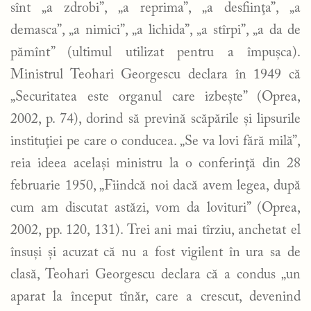
sînt „a zdrobi”, „a reprima”, „a desfiinţa”, „a
demasca”, „a nimici”, „a lichida”, „a stîrpi”, „a da de
pămînt” (ultimul utilizat pentru a împuşca).
Ministrul Teohari Georgescu declara în 1949 că
„Securitatea este organul care izbeşte” (Oprea,
2002, p. 74), dorind să prevină scăpările şi lipsurile
instituţiei pe care o conducea. „Se va lovi fără milă”,
reia ideea acelaşi ministru la o conferinţă din 28
februarie 1950, „Fiindcă noi dacă avem legea, după
cum am discutat astăzi, vom da lovituri” (Oprea,
2002, pp. 120, 131). Trei ani mai tîrziu, anchetat el
însuși şi acuzat că nu a fost vigilent în ura sa de
clasă, Teohari Georgescu declara că a condus „un
aparat la început tînăr, care a crescut, devenind