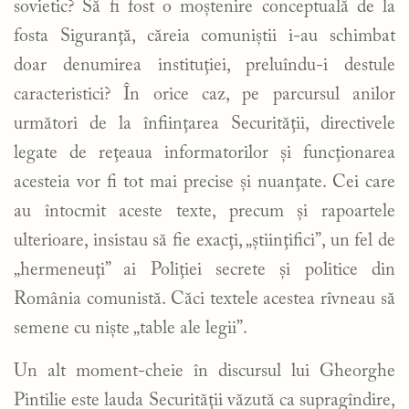
sovietic? Să fi fost o moştenire conceptuală de la
fosta Siguranţă, căreia comuniştii i-au schimbat
doar denumirea instituţiei, preluîndu-i destule
caracteristici? În orice caz, pe parcursul anilor
următori de la înfiinţarea Securităţii, directivele
legate de reţeaua informatorilor şi funcţionarea
acesteia vor fi tot mai precise şi nuanţate. Cei care
au întocmit aceste texte, precum şi rapoartele
ulterioare, insistau să fie exacţi, „ştiinţifici”, un fel de
„hermeneuţi” ai Poliţiei secrete şi politice din
România comunistă. Căci textele acestea rîvneau să
semene cu niște „table ale legii”.
Un alt moment-cheie în discursul lui Gheorghe
Pintilie este lauda Securităţii văzută ca supragîndire,