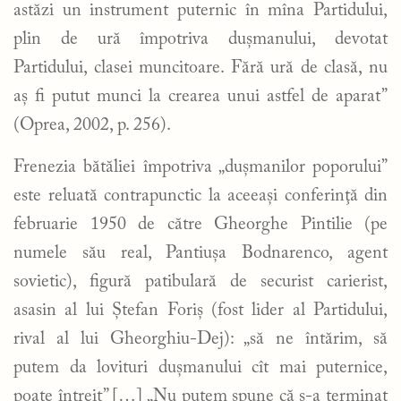
astăzi un instrument puternic în mîna Partidului,
plin de ură împotriva duşmanului, devotat
Partidului, clasei muncitoare. Fără ură de clasă, nu
aş fi putut munci la crearea unui astfel de aparat”
(Oprea, 2002, p. 256).
Frenezia bătăliei împotriva „duşmanilor poporului”
este reluată contrapunctic la aceeaşi conferinţă din
februarie 1950 de către Gheorghe Pintilie (pe
numele său real, Pantiușa Bodnarenco, agent
sovietic), figură patibulară de securist carierist,
asasin al lui Ştefan Foriş (fost lider al Partidului,
rival al lui Gheorghiu-Dej): „să ne întărim, să
putem da lovituri duşmanului cît mai puternice,
poate întreit” […] „Nu putem spune că s-a terminat