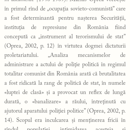
în primul rînd de „ocupaţia sovieto-comunistă” care
a fost determinantă pentru naşterea Securităţii,
instituţia de represiune din România fiind
concepută ca „instrument al terorismului de stat”
(Oprea, 2002, p. 12) în virtutea dogmei dictaturii
proletariatului. „Analiza mecanismelor de
administrare a actului de poliţie politică în regimul
totalitar comunist din România arată că brutalitatea
a fost ridicată la rang de politică de stat, în numele
«luptei de clasă» şi a provocat un reflex de lungă
durată, o «banalizare» a răului, întreţinută cu
ajutorul aparatului poliţiei politice” (Oprea, 2002, p.
14). Scopul era inculcarea şi menţinerea fricii în
rîndul populaţiei, intimidarea acesteia şi