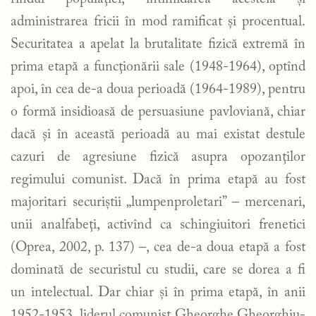
administrarea fricii în mod ramificat şi procentual.
Securitatea a apelat la brutalitate fizică extremă în
prima etapă a funcţionării sale (1948-1964), optînd
apoi, în cea de-a doua perioadă (1964-1989), pentru
o formă insidioasă de persuasiune pavloviană, chiar
dacă şi în această perioadă au mai existat destule
cazuri de agresiune fizică asupra opozanţilor
regimului comunist. Dacă în prima etapă au fost
majoritari securiştii „lumpenproletari” – mercenari,
unii analfabeţi, activînd ca schingiuitori frenetici
(Oprea, 2002, p. 137) –, cea de-a doua etapă a fost
dominată de securistul cu studii, care se dorea a fi
un intelectual. Dar chiar şi în prima etapă, în anii
1952-1953, liderul comunist Gheorghe Gheorghiu-