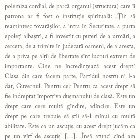
polemiza cordial, de parcă organul (structura) care îi
patrona ar fi fost o instituţie spirituală: „Ţin să
reamintesc tovarăşilor, a intra în Securitate, a purta
epoleţi albaştri, a fi investit cu puteri de a urmări, a
cerceta, de a trimite în judecată oameni, de a aresta,
de a priva pe alţii de libertate sînt lucruri extrem de
importante. Cine ne încredinţează acest drept?
Clasa din care facem parte, Partidul nostru ni l-a
dat, Guvernul. Pentru ce? Pentru ca acest drept să
fie îndreptat împotriva duşmanului de clasă. Este un
drept care cere multă gîndire, adîncire. Este un
drept pe care trebuie să ştii să-l mînui cu multă
abilitate. Este ca un ascuţiş, cu acest drept jucăm ca
pe un vîrf de ascuţiş” […]. „Însă atunci cînd am