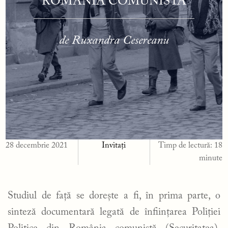
ROMÂNIA COMUNISTĂ
de Ruxandra Cesereanu
28 decembrie 2021
Invitați
Timp de lectură:
18
minute
Studiul de față se dorește a fi, în prima parte, o
sinteză documentară legată de înființarea Poliției