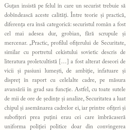
Guţan insistă pe felul în care un securist trebuie să
dobîndească aceste calităţi. Între teorie şi practică,
diferenţa era însă categorică: securistul român a fost
cel mai adesea dur, grobian, fără scrupule şi
mercenar. „Practic, profilul ofiţerului de Securitate,
similar cu portretul cekistului sovietic descris de
literatura proletcultistă […] a fost alterat deseori de
vicii şi pasiuni lumeşti, de ambiţie, infatuare şi
dispreţ în raport cu celelalte cadre, pe măsura
avansării în grad sau funcţie. Astfel, cu toate sutele
de mii de ore de şedinţe şi analize, Securitatea a luat
chipul şi asemănarea cadrelor ei, iar printre ofiţeri şi
subofiţeri prea puţini erau cei care îmbrăcaseră
uniforma poliţiei politice doar din convingerea