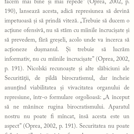
facem mai bine şi mai repede” (Oprea, 2002, p.
190), lansează acesta, adică represiunea să devină
impetuoasă şi să prindă viteză. „Trebuie să ducem o
acţiune ofensivă, nu să stăm cu mîinile încrucişate şi
să prevedem, fără greşeli, acolo unde va încerca să
acţioneze duşmanul. Şi trebuie să lucrăm
informativ, nu cu mîinile încrucişate” (Oprea, 2002,
p. 191). Nicolski recunoaşte şi alte slăbiciuni ale
Securităţii, de pildă birocratismul, dar încheie
anunţînd viabilitatea şi vivacitatea organului de
represiune, într-o formulare orgolioasă: „A început
să ne mănînce rugina birocratismului. Aparatul
nostru nu poate fi mîncat, însă acesta este un
aspect” (Oprea, 2002, p. 191). Securitatea nu poate