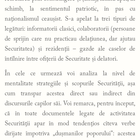
schimb, la sentimentul patriotic, în pas cu
naţionalismul ceauşist. S-a apelat la trei tipuri de
legături: informatorii clasici, colaboratorii (persoane
de sprijin care nu practicau delaţiunea, dar ajutau
Securitatea) şi rezidenţii – gazde ale caselor de
întîlnire între ofiţerii de Securitate şi delatori.
În cele ce urmează voi analiza la nivel de
mentalitate strategiile şi scopurile Securităţii, aşa
cum transpar acestea direct sau indirect din
discursurile capilor săi. Voi remarca, pentru început,
că în toate documentele legate de activitatea
Securităţii apar în mod tendenţios cîteva verbe
dirijate împotriva „duşmanilor poporului”: acestea