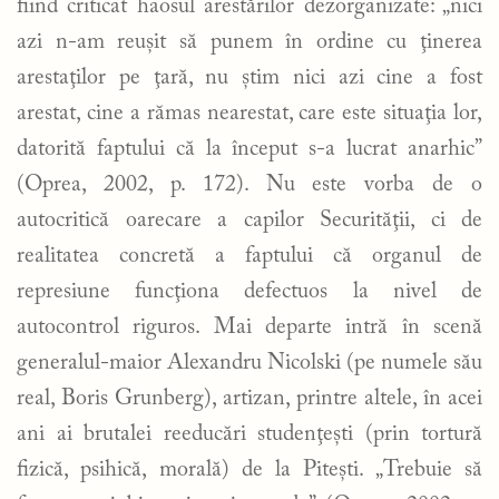
fiind criticat haosul arestărilor dezorganizate: „nici
azi n-am reuşit să punem în ordine cu ţinerea
arestaţilor pe ţară, nu ştim nici azi cine a fost
arestat, cine a rămas nearestat, care este situaţia lor,
datorită faptului că la început s-a lucrat anarhic”
(Oprea, 2002, p. 172). Nu este vorba de o
autocritică oarecare a capilor Securităţii, ci de
realitatea concretă a faptului că organul de
represiune funcţiona defectuos la nivel de
autocontrol riguros. Mai departe intră în scenă
generalul-maior Alexandru Nicolski (pe numele său
real, Boris Grunberg), artizan, printre altele, în acei
ani ai brutalei reeducări studenţeşti (prin tortură
fizică, psihică, morală) de la Piteşti. „Trebuie să