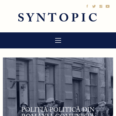
Sari
la
SYNTOPIC
conținut
Meniu
principal
POLIȚIA POLITICĂ DIN