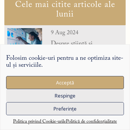
Cele mai citite articole ale
lunii
9 Aug 2024
Despre știință și
(dez)informare – reflecții de
după pandemie
Folosim cookie-uri pentru a ne optimiza site-
ul și serviciile.
31 Jul 2024
Acceptă
Cea mai mare pană
Respinge
informatică din istorie.
Câteva concluzii
Preferințe
Politica privind Cookie-urile
Politică de confidențialitate
2 Apr 2024