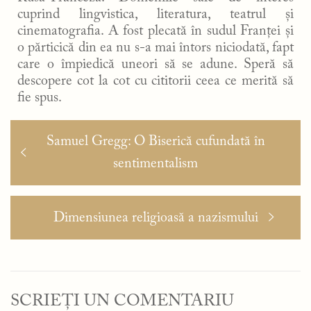
cuprind lingvistica, literatura, teatrul și
cinematografia. A fost plecată în sudul Franței și
o părticică din ea nu s-a mai întors niciodată, fapt
care o împiedică uneori să se adune. Speră să
descopere cot la cot cu cititorii ceea ce merită să
fie spus.
Navigare
Articolul
Samuel Gregg: O Biserică cufundată în
în
anterior:
sentimentalism
articole
Articolul
Dimensiunea religioasă a nazismului
următor:
SCRIEȚI UN COMENTARIU