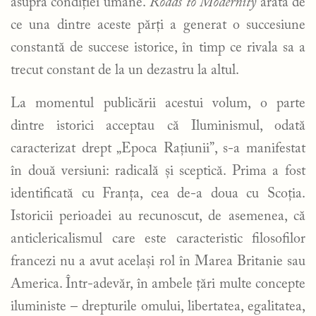
asupra condiției umane.
Roads to Modernity
arată de
ce una dintre aceste părți a generat o succesiune
constantă de succese istorice, în timp ce rivala sa a
trecut constant de la un dezastru la altul.
La momentul publicării acestui volum, o parte
dintre istorici acceptau că Iluminismul, odată
caracterizat drept „Epoca Rațiunii”, s-a manifestat
în două versiuni: radicală și sceptică. Prima a fost
identificată cu Franța, cea de-a doua cu Scoția.
Istoricii perioadei au recunoscut, de asemenea, că
anticlericalismul care este caracteristic filosofilor
francezi nu a avut același rol în Marea Britanie sau
America. Într-adevăr, în ambele țări multe concepte
iluministe – drepturile omului, libertatea, egalitatea,