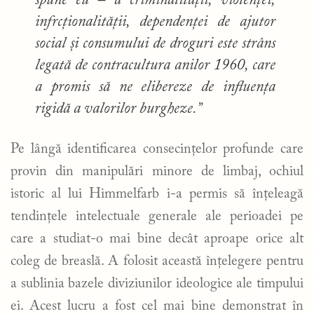
spune eu – a criminalității, violenței,
infrcționalității, dependenței de ajutor
social și consumului de droguri este strâns
legată de contracultura anilor 1960, care
a promis să ne elibereze de influența
rigidă a valorilor burgheze.”
Pe lângă identificarea consecințelor profunde care
provin din manipulări minore de limbaj, ochiul
istoric al lui Himmelfarb i-a permis să înțeleagă
tendințele intelectuale generale ale perioadei pe
care a studiat-o mai bine decât aproape orice alt
coleg de breaslă. A folosit această înțelegere pentru
a sublinia bazele diviziunilor ideologice ale timpului
ei. Acest lucru a fost cel mai bine demonstrat în