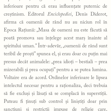
inferioare pentru că erau influențate puternic de
creștinism. Editorul
Enciclopediei
, Denis Diderot,
afirma că oamenii de rând nu au niciun rol în
Epoca Rațiunii: „Masa de oameni nu este făcută să
poată promova sau înțelege acest marș înainte al
spiritului uman.” Într-adevăr, „oamenii de rând sunt
teribil de proști” spunea el, și erau doar cu puțin mai
presus decât animalele: „prea idioți – bestiali – prea
mizerabili și prea ocupați” pentru a se putea lumina.
Voltaire era de acord. Ordinelor inferioare le lipsea
intelectul necesar pentru a raționaliza, deci trebuia
să fie excluși și lăsați să se complacă în superstiții.
Puteau fi ținuți sub control și liniștiți doar prin
sancțiuni și restricții impuse de religie care,