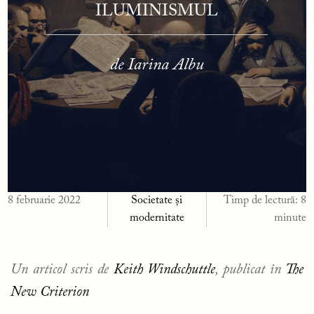
ILUMINISMUL
de Iarina Albu
8 februarie 2022
Societate și
Timp de lectură:
8
modernitate
minute
Un articol scris de
Keith Windschuttle
, publicat în
The
New Criterion