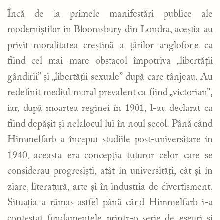
Încă de la primele manifestări publice ale
moderniștilor în Bloomsbury din Londra, aceștia au
privit moralitatea creștină a țărilor anglofone ca
fiind cel mai mare obstacol împotriva „libertății
gândirii” și „libertății sexuale” după care tânjeau. Au
redefinit mediul moral prevalent ca fiind „victorian”,
iar, după moartea reginei în 1901, l-au declarat ca
fiind depășit și nelalocul lui în noul secol. Până când
Himmelfarb a început studiile post-universitare în
1940, aceasta era concepția tuturor celor care se
considerau progresiști, atât în universități, cât și în
ziare, literatură, arte și în industria de divertisment.
Situația a rămas astfel până când Himmelfarb i-a
contestat fundamentele printr-o serie de eseuri și