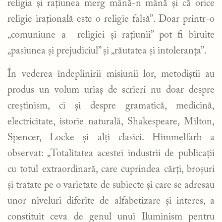
religia și rațiunea merg mână-n mână și că orice
religie irațională este o religie falsă”. Doar printr-o
„comuniune a religiei și rațiunii” pot fi biruite
„pasiunea și prejudiciul” și „răutatea și intoleranța”.
În vederea îndeplinirii misiunii lor, metodiștii au
produs un volum uriaș de scrieri nu doar despre
creștinism, ci și despre gramatică, medicină,
electricitate, istorie naturală, Shakespeare, Milton,
Spencer, Locke și alți clasici. Himmelfarb a
observat: „Totalitatea acestei industrii de publicații
cu totul extraordinară, care cuprindea cărți, broșuri
și tratate pe o varietate de subiecte și care se adresau
unor niveluri diferite de alfabetizare și interes, a
constituit ceva de genul unui Iluminism pentru