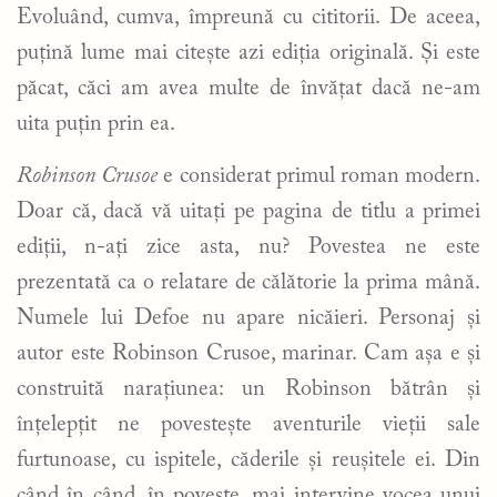
Evoluând, cumva, împreună cu cititorii. De aceea,
puțină lume mai citește azi ediția originală. Și este
păcat, căci am avea multe de învățat dacă ne-am
uita puțin prin ea.
Robinson Crusoe
e considerat primul roman modern.
Doar că, dacă vă uitați pe pagina de titlu a primei
ediții, n-ați zice asta, nu? Povestea ne este
prezentată ca o relatare de călătorie la prima mână.
Numele lui Defoe nu apare nicăieri. Personaj și
autor este Robinson Crusoe, marinar. Cam așa e și
construită narațiunea: un Robinson bătrân și
înțelepțit ne povestește aventurile vieții sale
furtunoase, cu ispitele, căderile și reușitele ei. Din
când în când, în poveste, mai intervine vocea unui