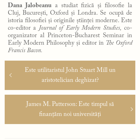
Dana Jalobeanu
a studiat fizică și filosofie la
Cluj, București, Oxford și Londra. Se ocupă de
istoria filosofiei și originile științei moderne. Este
co-editor a
Journal of Early Modern Studies,
co-
organizator al Princeton-Bucharest Seminar in
Early Modern Philosophy și editor în
The Oxford
Francis Bacon.
Navigare
Articolul
Este utilitaristul John Stuart Mill un
în
anterior:
aristotelician deghizat?
articole
Articolul
James M. Patterson: Este timpul să
următor:
finanțăm noi universități