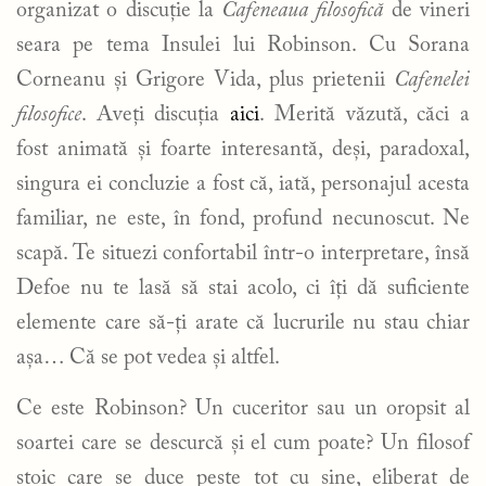
organizat o discuție la
Cafeneaua filosofică
de vineri
seara pe tema Insulei lui Robinson. Cu Sorana
Corneanu și Grigore Vida, plus prietenii
Cafenelei
filosofice
. Aveți discuția
aici
. Merită văzută, căci a
fost animată și foarte interesantă, deși, paradoxal,
singura ei concluzie a fost că, iată, personajul acesta
familiar, ne este, în fond, profund necunoscut. Ne
scapă. Te situezi confortabil într-o interpretare, însă
Defoe nu te lasă să stai acolo, ci îți dă suficiente
elemente care să-ți arate că lucrurile nu stau chiar
așa… Că se pot vedea și altfel.
Ce este Robinson? Un cuceritor sau un oropsit al
soartei care se descurcă și el cum poate? Un filosof
stoic care se duce peste tot cu sine, eliberat de