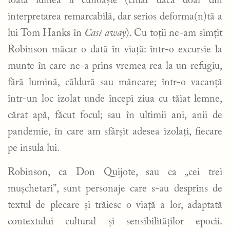
toată lumea îl cunoaște (chiar dacă doar din
interpretarea remarcabilă, dar serios deforma(n)tă a
lui Tom Hanks în
Cast away
). Cu toții ne-am simțit
Robinson măcar o dată în viață: într-o excursie la
munte în care ne-a prins vremea rea la un refugiu,
fără lumină, căldură sau mâncare; într-o vacanță
într-un loc izolat unde începi ziua cu tăiat lemne,
cărat apă, făcut focul; sau în ultimii ani, anii de
pandemie, în care am sfârșit adesea izolați, fiecare
pe insula lui.
Robinson, ca Don Quijote, sau ca „cei trei
mușchetari”, sunt personaje care s-au desprins de
textul de plecare și trăiesc o viață a lor, adaptată
contextului cultural și sensibilităților epocii.