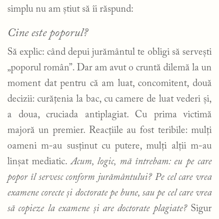
simplu nu am știut să îi răspund:
Cine este poporul?
Să explic: când depui jurământul te obligi să servești
„poporul român”. Dar am avut o cruntă dilemă la un
moment dat pentru că am luat, concomitent, două
decizii: curățenia la bac, cu camere de luat vederi și,
a doua, cruciada antiplagiat. Cu prima victimă
majoră un premier. Reacțiile au fost teribile: mulți
oameni m-au susținut cu putere, mulți alții m-au
linșat mediatic.
Acum, logic, mă întrebam: eu pe care
popor îl servesc conform jurământului? Pe cel care vrea
examene corecte și doctorate pe bune, sau pe cel care vrea
să copieze la examene și are doctorate plagiate?
Sigur