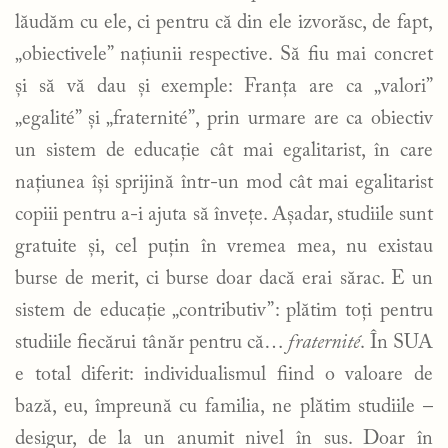
lăudăm cu ele, ci pentru că din ele izvorăsc, de fapt,
„obiectivele” națiunii respective. Să fiu mai concret
și să vă dau și exemple: Franța are ca „valori”
„egalité” și „fraternité”, prin urmare are ca obiectiv
un sistem de educație cât mai egalitarist, în care
națiunea își sprijină într-un mod cât mai egalitarist
copiii pentru a-i ajuta să învețe. Așadar, studiile sunt
gratuite și, cel puțin în vremea mea, nu existau
burse de merit, ci burse doar dacă erai sărac. E un
sistem de educație „contributiv”: plătim toți pentru
studiile fiecărui tânăr pentru că…
fraternité
. În SUA
e total diferit: individualismul fiind o valoare de
bază, eu, împreună cu familia, ne plătim studiile –
desigur, de la un anumit nivel în sus. Doar în