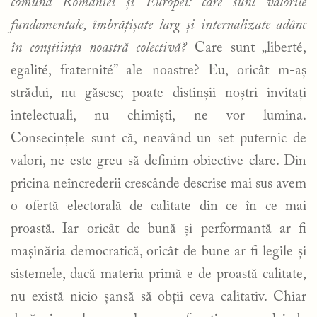
comună României și Europei: care sunt valorile
fundamentale, îmbrățișate larg și internalizate adânc
în conștiința noastră colectivă?
Care sunt „liberté,
egalité, fraternité” ale noastre? Eu, oricât m-aș
strădui, nu găsesc; poate distinșii noștri invitați
intelectuali, nu chimiști, ne vor lumina.
Consecințele sunt că, neavând un set puternic de
valori, ne este greu să definim obiective clare. Din
pricina neîncrederii crescânde descrise mai sus avem
o ofertă electorală de calitate din ce în ce mai
proastă. Iar oricât de bună și performantă ar fi
mașinăria democratică, oricât de bune ar fi legile și
sistemele, dacă materia primă e de proastă calitate,
nu există nicio șansă să obții ceva calitativ. Chiar