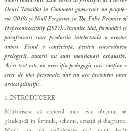
autori consacrați. Este vorba în principal de Pierre-
Henri Tavoillot în Comment gouverner un peuple-
roi (2019) și Niall Ferguson, în The False Promise of
Hypeconnectivity (2017). Anumite idei, formulări și
parafrazări sunt producția intelectuală a acestor
autori. Fiind o conferință, pentru cursivitatea
prelegerii, autorii nu sunt menționați exhaustiv.
Acest text este un exercițiu pedagogic care conține o
serie de idei personale, dar nu are pretenția unui
articol științific.
1. INTRODUCERE
Mărturisesc că creierul meu este obișnuit să
gândească în formule, scheme, ecuații și diagrame.
Nimic nu mă neliniștește mai mult decât