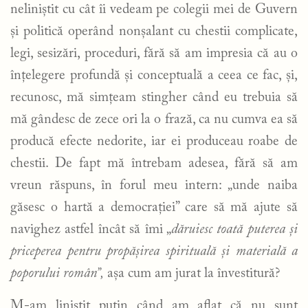
neliniștit cu cât îi vedeam pe colegii mei de Guvern
și politică operând nonșalant cu chestii complicate,
legi, sesizări, proceduri, fără să am impresia că au o
înțelegere profundă și conceptuală a ceea ce fac, și,
recunosc, mă simțeam stingher când eu trebuia să
mă gândesc de zece ori la o frază, ca nu cumva ea să
producă efecte nedorite, iar ei produceau roabe de
chestii. De fapt mă întrebam adesea, fără să am
vreun răspuns, în forul meu intern: „unde naiba
găsesc o hartă a democrației” care să mă ajute să
navighez astfel încât să îmi „
dăruiesc toată puterea și
priceperea pentru propășirea spirituală și materială a
poporului român”,
așa cum am jurat la învestitură?
M-am liniștit puțin când am aflat că nu sunt