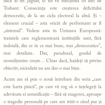
dacă ai un Jaguar, el nu va funcționa cu ulei de
Trabant. Consecința este creșterea deficitului
democratic, de la un ciclu electoral la altul. Și –
element crucial – asta oricât de performant ar fi
„sistemul”. Vedem asta în Uniunea Europeană:
tratatele care reglementează instituțiile sunt, fără
îndoială, din ce în ce mai bune, mai „democratice”,
mai detaliate. Dar, paradoxal, gradul de
nemulțumire crește… Chiar dacă, haideți să privim
obiectiv, niciodată nu am dus-o mai bine.
Acum am să pun o nouă întrebare din seria „care
este harta pisicii”, pe care vă rog să o înțelegeți la
adevărata ei semnificație – fără să exagerez, aproape
o tragedie personală pe care am trăit-o când pur și