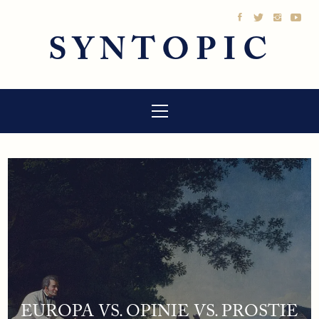
Sari
la
SYNTOPIC
conținut
Meniu
principal
EUROPA VS. OPINIE VS. PROSTIE