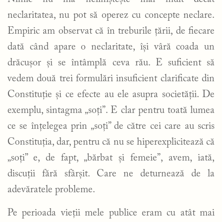
neclaritatea, nu pot să operez cu concepte neclare.
Empiric am observat că în treburile țării, de fiecare
dată când apare o neclaritate, își vâră coada un
drăcușor și se întâmplă ceva rău. E suficient să
vedem două trei formulări insuficient clarificate din
Constituție și ce efecte au ele asupra societății. De
exemplu, sintagma „soți”. E clar pentru toată lumea
ce se înțelegea prin „soți” de către cei care au scris
Constituția, dar, pentru că nu se hiperexplicitează că
„soți” e, de fapt, „bărbat și femeie”, avem, iată,
discuții fără sfârșit. Care ne deturnează de la
adevăratele probleme.
Pe perioada vieții mele publice eram cu atât mai