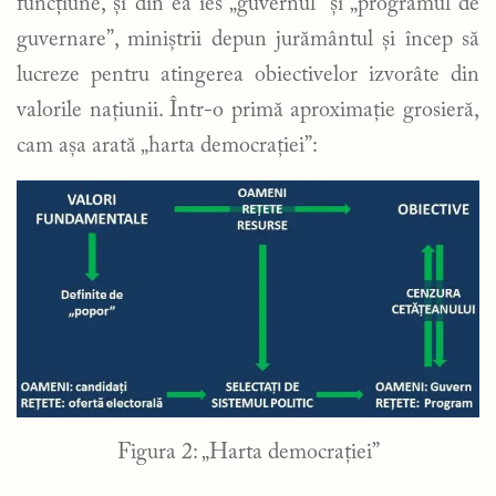
funcțiune, și din ea ies „guvernul” și „programul de
guvernare”, miniștrii depun jurământul și încep să
lucreze pentru atingerea obiectivelor izvorâte din
valorile națiunii. Într-o primă aproximație grosieră,
cam așa arată „harta democrației”:
Figura 2: „Harta democrației”