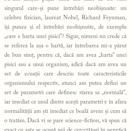
singurul care-și pune întrebări neobișnuite: un
celebru fizician, laureat Nobel, Richard Feynman,
își punea și el întrebări neobișnuite, de exemplu
„care e harta unei pisici”? Sigur, nimeni nu crede că
se referea la așa o hartă, iar întrebarea mi-a părut
de bun simț, pentru că, dacă am avea „harta” unei
pisici sau a unui organism, adică dacă am avea un
set de ecuații care descriu toate caracteristicile
organismului respectiv, atunci am putea defini un
set de parametri care definesc starea sa „normală”,
iar imediat ce unul dintre acești parametri e în afara
normalității am ști imediat ce boală avem și cum să
o tratăm. Dacă vi se pare science-fiction, vă spun că
exact cu asta se ocupă mii de cercetători în genetică