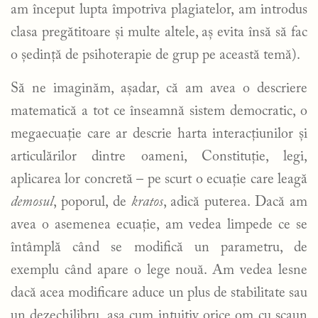
am început lupta împotriva plagiatelor, am introdus
clasa pregătitoare și multe altele, aș evita însă să fac
o ședință de psihoterapie de grup pe această temă).
Să ne imaginăm, așadar, că am avea o descriere
matematică a tot ce înseamnă sistem democratic, o
megaecuație care ar descrie harta interacțiunilor și
articulărilor dintre oameni, Constituție, legi,
aplicarea lor concretă – pe scurt o ecuație care leagă
demosul
, poporul, de
kratos
, adică puterea. Dacă am
avea o asemenea ecuație, am vedea limpede ce se
întâmplă când se modifică un parametru, de
exemplu când apare o lege nouă. Am vedea lesne
dacă acea modificare aduce un plus de stabilitate sau
un dezechilibru, așa cum intuitiv orice om cu scaun