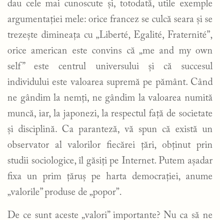
dau cele mai cunoscute și, totodată, utile exemple
argumentației mele: orice francez se culcă seara și se
trezește dimineața cu „Liberté, Egalité, Fraternité”,
orice american este convins că „me and my own
self” este centrul universului și că succesul
individului este valoarea supremă pe pământ. Când
ne gândim la nemți, ne gândim la valoarea numită
muncă, iar, la japonezi, la respectul față de societate
și disciplină. Ca paranteză, vă spun că există un
observator al valorilor fiecărei țări, obținut prin
studii sociologice, îl găsiți pe Internet. Putem așadar
fixa un prim țăruș pe harta democrației, anume
„valorile” produse de „popor”.
De ce sunt aceste „valori” importante? Nu ca să ne