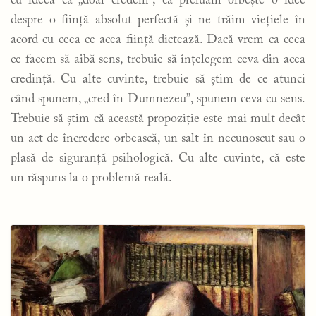
cu ideea că „doar credem”; că preluăm orbește o idee
despre o ființă absolut perfectă și ne trăim viețiele în
acord cu ceea ce acea ființă dictează. Dacă vrem ca ceea
ce facem să aibă sens, trebuie să înțelegem ceva din acea
credință. Cu alte cuvinte, trebuie să știm de ce atunci
când spunem, „cred în Dumnezeu”, spunem ceva cu sens.
Trebuie să știm că această propoziție este mai mult decât
un act de încredere orbească, un salt în necunoscut sau o
plasă de siguranță psihologică. Cu alte cuvinte, că este
un răspuns la o problemă reală.