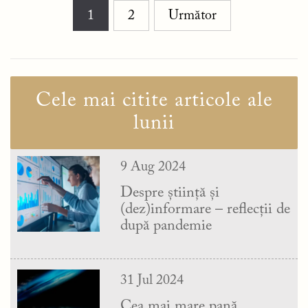
Navigare
1
2
Următor
în
articole
Cele mai citite articole ale
lunii
9 Aug 2024
Despre știință și
(dez)informare – reflecții de
după pandemie
31 Jul 2024
Cea mai mare pană