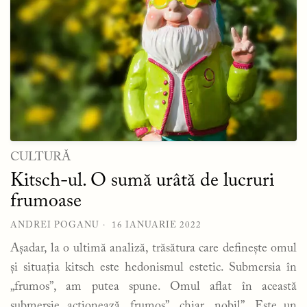
CULTURĂ
Kitsch-ul. O sumă urâtă de lucruri
frumoase
ANDREI POGANU
16 IANUARIE 2022
Așadar, la o ultimă analiză, trăsătura care definește omul
și situația kitsch este hedonismul estetic. Submersia în
„frumos”, am putea spune. Omul aflat în această
submersie acționează „frumos”, chiar „nobil”. Este un