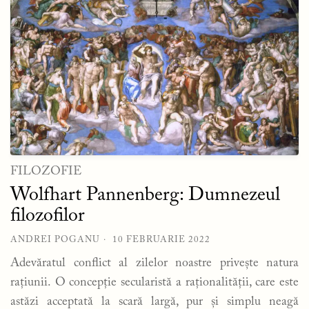
FILOZOFIE
Wolfhart Pannenberg: Dumnezeul
filozofilor
ANDREI POGANU
10 FEBRUARIE 2022
Adevăratul conflict al zilelor noastre privește natura
rațiunii. O concepție secularistă a raționalității, care este
astăzi acceptată la scară largă, pur și simplu neagă