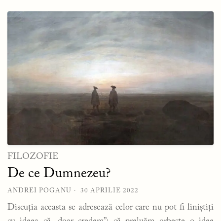
FILOZOFIE
De ce Dumnezeu?
ANDREI POGANU
30 APRILIE 2022
Discuția aceasta se adresează celor care nu pot fi liniștiți