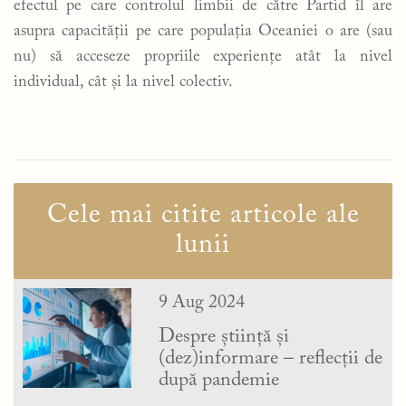
efectul pe care controlul limbii de către Partid îl are
asupra capacității pe care populația Oceaniei o are (sau
nu) să acceseze propriile experiențe atât la nivel
individual, cât și la nivel colectiv.
Cele mai citite articole ale
lunii
9 Aug 2024
Despre știință și
(dez)informare – reflecții de
după pandemie