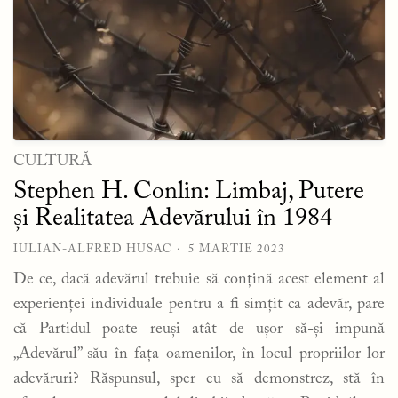
CULTURĂ
Stephen H. Conlin: Limbaj, Putere
și Realitatea Adevărului în 1984
IULIAN-ALFRED HUSAC
5 MARTIE 2023
De ce, dacă adevărul trebuie să conțină acest element al
experienței individuale pentru a fi simțit ca adevăr, pare
că Partidul poate reuși atât de ușor să-și impună
„Adevărul” său în fața oamenilor, în locul propriilor lor
adevăruri? Răspunsul, sper eu să demonstrez, stă în