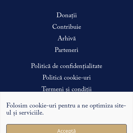
Donații
Contribuie
Arhivă
Parteneri
Politică de confidențialitate
Politică cookie-uri
Termeni și condiții
Condiții efectuare stagiu de practică
Folosim cookie-uri pentru a ne optimiza site-
ul și serviciile.
Argumentele și punctele de vedere exprimate pe Syntopic
Acceptă
îi reprezintă exclusiv pe autorii lor și nu reflectă în mod