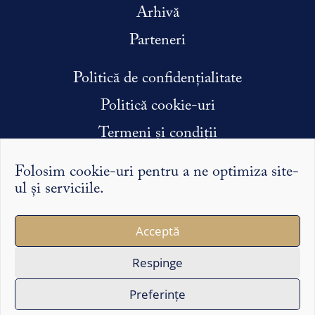
Arhivă
Parteneri
Politică de confidențialitate
Politică cookie-uri
Termeni și condiții
Condiții efectuare stagiu de practică
Folosim cookie-uri pentru a ne optimiza site-
ul și serviciile.
Argumentele și punctele de vedere exprimate pe Syntopic
Acceptă
îi reprezintă exclusiv pe autorii lor și nu reflectă în mod
necesar opinia redacției sau a partenerilor noștri.
Respinge
Copyright ©2026 Syntopic
Preferințe