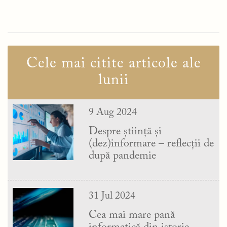
Cele mai citite articole ale
lunii
9 Aug 2024
Despre știință și
(dez)informare – reflecții de
după pandemie
31 Jul 2024
Cea mai mare pană