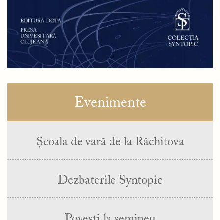
Evenimente
Școala de vară de la Răchitova
Dezbaterile Syntopic
Povești la șemineu