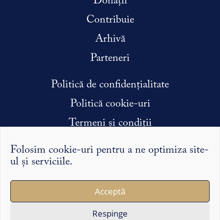
Donații
Contribuie
Arhivă
Parteneri
Politică de confidențialitate
Politică cookie-uri
Termeni și condiții
Condiții efectuare stagiu de practică
Folosim cookie-uri pentru a ne optimiza site-
ul și serviciile.
Argumentele și punctele de vedere exprimate pe Syntopic
Acceptă
îi reprezintă exclusiv pe autorii lor și nu reflectă în mod
necesar opinia redacției sau a partenerilor noștri.
Respinge