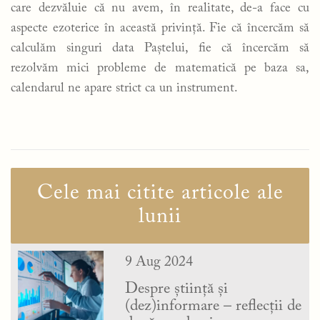
care dezvăluie că nu avem, în realitate, de-a face cu
aspecte ezoterice în această privință. Fie că încercăm să
calculăm singuri data Paștelui, fie că încercăm să
rezolvăm mici probleme de matematică pe baza sa,
calendarul ne apare strict ca un instrument.
Cele mai citite articole ale
lunii
9 Aug 2024
Despre știință și
(dez)informare – reflecții de