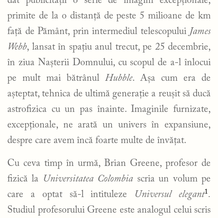
dat publicității o serie de imagini excepționale,
primite de la o distanță de peste 5 milioane de km
față de Pământ, prin intermediul telescopului
James
Webb
, lansat în spațiu anul trecut, pe 25 decembrie,
în ziua Nașterii Domnului, cu scopul de a-l înlocui
pe mult mai bătrânul
Hubble
. Așa cum era de
așteptat, tehnica de ultimă generație a reușit să ducă
astrofizica cu un pas înainte. Imaginile furnizate,
excepționale, ne arată un univers în expansiune,
despre care avem încă foarte multe de învățat.
Cu ceva timp în urmă, Brian Greene, profesor de
fizică la
Universitatea Colombia
scria un volum pe
1
care a optat să-l intituleze
Universul elegant
.
Studiul profesorului Greene este analogul celui scris