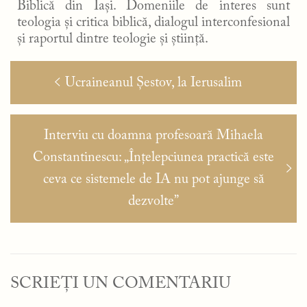
Biblică din Iași. Domeniile de interes sunt
teologia și critica biblică, dialogul interconfesional
și raportul dintre teologie și știință.
Navigare
Articolul
Ucraineanul Șestov, la Ierusalim
în
anterior:
articole
Articolul
Interviu cu doamna profesoară Mihaela
următor:
Constantinescu: „Înțelepciunea practică este
ceva ce sistemele de IA nu pot ajunge să
dezvolte”
SCRIEȚI UN COMENTARIU