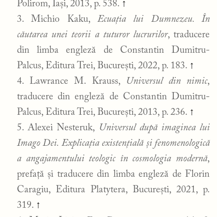
Polirom, Iași, 2013, p. 538.
↑
Michio Kaku,
Ecuația lui Dumnezeu. În
căutarea unei teorii a tuturor lucrurilor
, traducere
din limba engleză de Constantin Dumitru-
Palcus, Editura Trei, București, 2022, p. 183.
↑
Lawrance M. Krauss,
Universul din nimic
,
traducere din engleză de Constantin Dumitru-
Palcus, Editura Trei, București, 2013, p. 236.
↑
Alexei Nesteruk,
Universul după imaginea lui
Imago Dei. Explicația existențială și fenomenologică
a angajamentului teologic în cosmologia modernă
,
prefață și traducere din limba engleză de Florin
Caragiu, Editura Platytera, București, 2021, p.
319.
↑