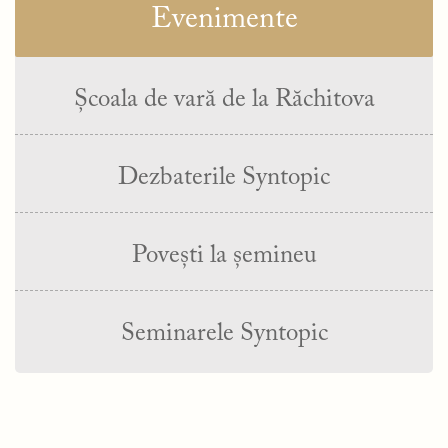
Evenimente
Școala de vară de la Răchitova
Dezbaterile Syntopic
Povești la șemineu
Seminarele Syntopic