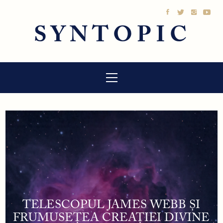
Sari
la
SYNTOPIC
conținut
Meniu
principal
TELESCOPUL JAMES WEBB ȘI
FRUMUSEȚEA CREAȚIEI DIVINE