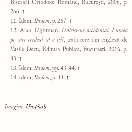
Bisericii Ortodoxe Române, București, 2006, p.
266.
↑
Idem,
Ibidem
, p. 267.
↑
Alan Lightman,
Universul accidental. Lumea
pe care credeai că o știi
, traducere din engleză de
Vasile Decu, Editura Publica, București, 2016, p.
43.
↑
Idem,
Ibidem
, pp. 43-44.
↑
Idem,
Ibidem
, p. 44.
↑
Imagine:
Unsplash