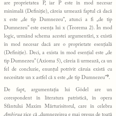
are proprietatea P, iar P este în mod necesar
minimală (Definiție), căreia urmează faptul că dacă
x este „de tip Dumnezeu”, atunci a fi „de tip
Dumnezeu” este esența lui x (Teorema 2). În mod
logic, urmând schema acestei argumentări, x există
în mod necesar dacă are o proprietate esențială
(Definiție). Deci, a exista în mod esențial este „de
tip Dumnezeu” (Axioma 5), căreia îi urmează, ca un
fel de concluzie, enunțul potrivit căruia există cu
9
necesitate un x astfel că x este „de tip Dumnezeu”
.
De fapt, argumentația lui Gödel are un
corespondent în literatura patristică, în opera
Sfântului Maxim Mărturisitorul, care în celebra
Ambigua
zice că „dumnezeirea e mai presus de toată