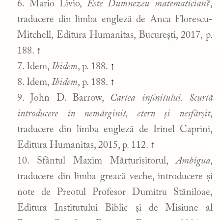
Mario Livio,
Este Dumnezeu matematician?
,
traducere din limba engleză de Anca Florescu-
Mitchell, Editura Humanitas, București, 2017, p.
188.
↑
Idem,
Ibidem
, p. 188.
↑
Idem,
Ibidem
, p. 188.
↑
John D. Barrow,
Cartea infinitului. Scurtă
introducere în nemărginit, etern și nesfârșit
,
traducere din limba engleză de Irinel Caprini,
Editura Humanitas, 2015, p. 112.
↑
Sfântul Maxim Mărturisitorul,
Ambigua
,
traducere din limba greacă veche, introducere și
note de Preotul Profesor Dumitru Stăniloae,
Editura Institutului Biblic și de Misiune al