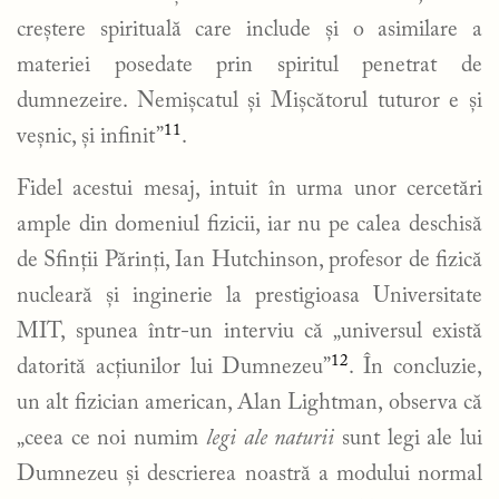
creștere spirituală care include și o asimilare a
materiei posedate prin spiritul penetrat de
dumnezeire. Nemișcatul și Mișcătorul tuturor e și
11
veșnic, și infinit”
.
Fidel acestui mesaj, intuit în urma unor cercetări
ample din domeniul fizicii, iar nu pe calea deschisă
de Sfinții Părinți, Ian Hutchinson, profesor de fizică
nucleară și inginerie la prestigioasa Universitate
MIT, spunea într-un interviu că „universul există
12
datorită acțiunilor lui Dumnezeu”
. În concluzie,
un alt fizician american, Alan Lightman, observa că
„ceea ce noi numim
legi ale naturii
sunt legi ale lui
Dumnezeu și descrierea noastră a modului normal