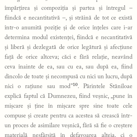
împărțirea și compoziția și partea și întregul –
fiindcă e necantitativă –, și străină de tot ce există
într-o anumită poziție și de orice înțeles care i-ar
determina modul existenței, fiindcă e necantitativă
și liberă și dezlegată de orice legătură și afecțiune
față de orice altceva; căci e fără relație, neavând
ceva înainte de ea, sau cu ea, sau după ea, fiind
dincolo de toate și necompusă cu nici un lucru, după
10
nici o rațiune sau mod”
. Părintele Stăniloae
explică faptul că Dumnezeu, fiind veșnic, „pune în
mișcare și ține în mișcare spre sine toate cele
compuse și create pentru ca acestea să crească într-
un proces de asimilare veșnică, fără să fie o creștere
materială nesfârșită în defavoarea alteia, ci o