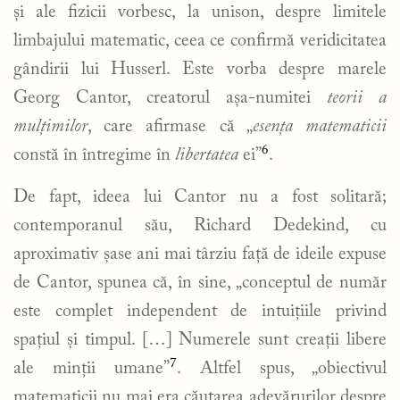
și ale fizicii vorbesc, la unison, despre limitele
limbajului matematic, ceea ce confirmă veridicitatea
gândirii lui Husserl. Este vorba despre marele
Georg Cantor, creatorul așa-numitei
teorii a
mulțimilor
, care afirmase că „
esența matematicii
6
constă în întregime în
libertatea
ei”
.
De fapt, ideea lui Cantor nu a fost solitară;
contemporanul său, Richard Dedekind, cu
aproximativ șase ani mai târziu față de ideile expuse
de Cantor, spunea că, în sine, „conceptul de număr
este complet independent de intuițiile privind
spațiul și timpul. […] Numerele sunt creații libere
7
ale minții umane”
. Altfel spus, „obiectivul
matematicii nu mai era căutarea adevărurilor despre