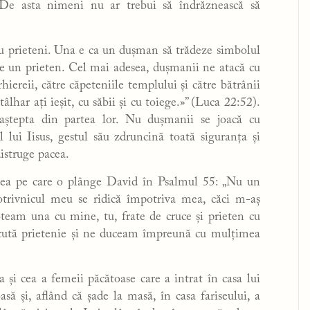
. De asta nimeni nu ar trebui să îndrăznească să
rau prieteni. Una e ca un dușman să trădeze simbolul
ace un prieten. Cel mai adesea, dușmanii ne atacă cu
hiereii, către căpeteniile templului și către bătrânii
tâlhar ați ieșit, cu săbii și cu toiege.»” (Luca 22:52).
ștepta din partea lor. Nu dușmanii se joacă cu
l lui Iisus, gestul său zdruncină toată siguranța și
distruge pacea.
a cea pe care o plânge David în Psalmul 55: „Nu un
potrivnicul meu se ridică împotriva mea, căci m-aș
oteam una cu mine, tu, frate de cruce și prieten cu
ăcută prietenie și ne duceam împreună cu mulțimea
 și cea a femeii păcătoase care a intrat în casa lui
să și, aflând că șade la masă, în casa fariseului, a