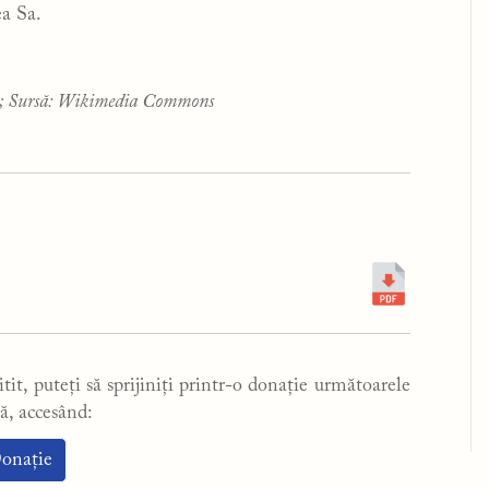
ea Sa.
6); Sursă: Wikimedia Commons
tit, puteți să sprijiniți printr-o donație următoarele
ă, accesând:
onație