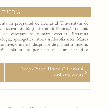
LTURĂ
ntă în programul de licență al Universității de
ializarea Limbă și Literatură Franceză-Italiană.
e de cercetare se numără estetica, literatura
ologia, apologetica, istoria și filosofia artei. Marea
orative, urmate îndeaproape de pictură și muzică.
urile mărunte și pacea în cele care par să o
Articolul
Joseph Pearce: Hristos Cel înviat și
următor:
civilizația căzută