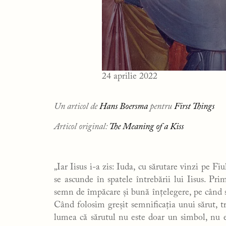
24 aprilie 2022
Un articol de
Hans Boersma
pentru
First Things
Articol original:
The Meaning of a Kiss
„Iar Iisus i-a zis: Iuda, cu sărutare vinzi pe F
se ascunde în spatele întrebării lui Iisus. Pr
semn de împăcare și bună înțelegere, pe când s
Când folosim greșit semnificația unui sărut, 
lumea că sărutul nu este doar un simbol, nu e