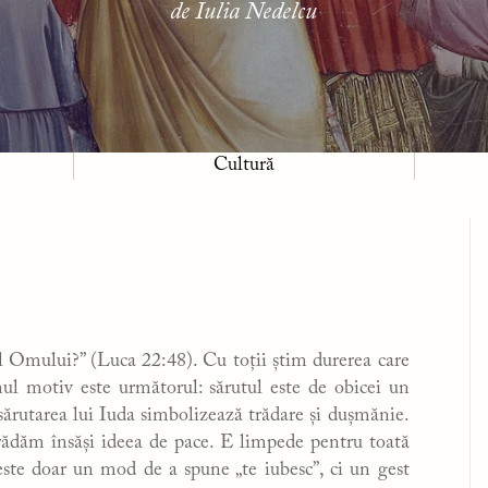
de Iulia Nedelcu
Cultură
iul Omului?” (Luca 22:48). Cu toții știm durerea care
imul motiv este următorul: sărutul este de obicei un
ărutarea lui Iuda simbolizează trădare și dușmănie.
trădăm însăși ideea de pace. E limpede pentru toată
ste doar un mod de a spune „te iubesc”, ci un gest