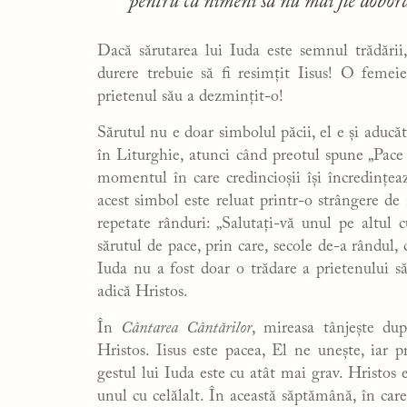
pentru ca nimeni să nu mai fie doborât
Dacă sărutarea lui Iuda este semnul trădării
durere trebuie să fi resimțit Iisus! O femei
prietenul său a dezmințit-o!
Sărutul nu e doar simbolul păcii, el e și aducăt
în Liturghie, atunci când preotul spune „Pace 
momentul în care credincioșii își încredințeaz
acest simbol este reluat printr-o strângere d
repetate rânduri: „Salutați-vă unul pe altul 
sărutul de pace, prin care, secole de-a rândul, 
Iuda nu a fost doar o trădare a prietenului să
adică Hristos.
În
Cântarea Cântărilor
, mireasa tânjește dup
Hristos. Iisus este pacea, El ne unește, iar p
gestul lui Iuda este cu atât mai grav. Hristo
unul cu celălalt. În această săptămână, în care