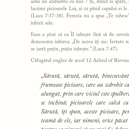
adus un alabastru cu mir. / Și, stând la spate,
lacrimi picioarele Lui, și cu părul capului ei le
(Luca 7:37-38). Femeia nu a spus „Te iubesc”,
iubirii sale.
Iisus a știut că ea Îl iubește fără să fie nevo
demonstra iubirea: „De aceea îți zic: Iertate su
se iartă puțin, puțin iubește.” (Luca 7:47).
Călugărul englez de secol 12 Aelred of Rievaulx
„Sărută, sărută, sărută, binecuvânt
frumoase picioare, care au zdrobit c
alungat, prin care viciul este spulber
se închină; picioarele care calcă c
Sărută, îți spun, aceste picioare, p
teamă de ele, iar nimeni, orice păcat