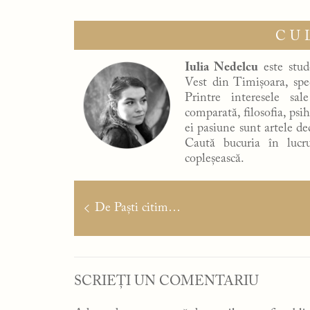
CU
Iulia Nedelcu
este stude
Vest din Timișoara, spec
Printre interesele sal
comparată, filosofia, psih
ei pasiune sunt artele dec
Caută bucuria în lucr
copleșească.
Navigare
în
Articolul
De Paști citim…
articole
anterior:
SCRIEȚI UN COMENTARIU