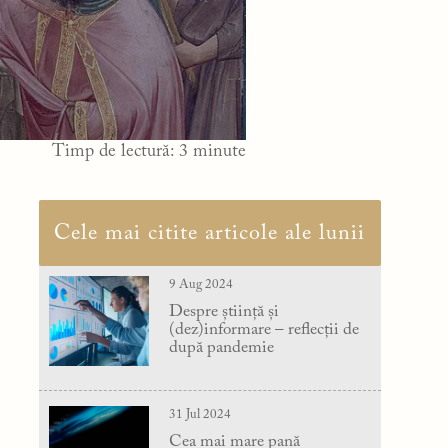
Timp de lectură:
3
minute
Cele mai citite articole ale lunii
9 Aug 2024
Despre știință și
(dez)informare – reflecții de
după pandemie
31 Jul 2024
Cea mai mare pană