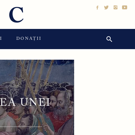
IC
Search Button
Search
I
DONAȚII
for:
EA UNEI