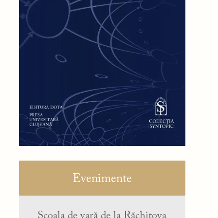
Evenimente
Școala de vară de la Răchitova