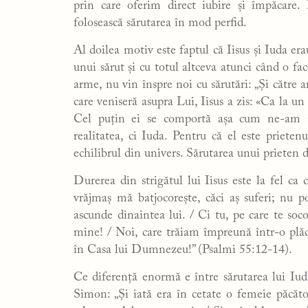
prin care oferim direct iubire și împăcare
folosească sărutarea în mod perfid.
Al doilea motiv este faptul că Iisus și Iuda e
unui sărut și cu totul altceva atunci când o f
arme, nu vin înspre noi cu sărutări: „Și către ar
care veniseră asupra Lui, Iisus a zis: «Ca la un 
Cel puțin ei se comportă așa cum ne-am a
realitatea, ci Iuda. Pentru că el este prietenu
echilibrul din univers. Sărutarea unui prieten 
Durerea din strigătul lui Iisus este la fel c
vrăjmaș mă batjocorește, căci aș suferi; nu 
ascunde dinaintea lui. / Ci tu, pe care te soc
mine! / Noi, care trăiam împreună într-o pl
în Casa lui Dumnezeu!” (Psalmi 55:12-14).
Ce diferență enormă e între sărutarea lui Iuda
Simon: „Și iată era în cetate o femeie păcătoa