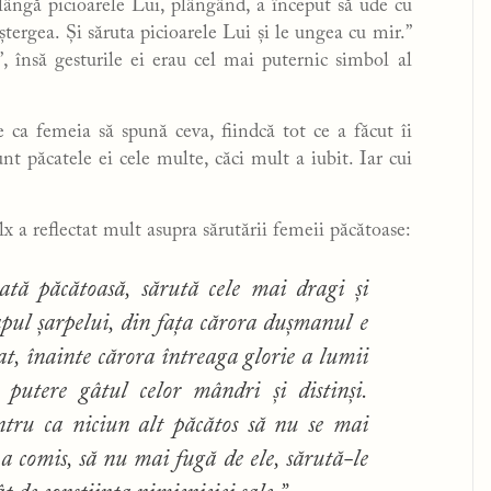
 lângă picioarele Lui, plângând, a început să ude cu
 ștergea. Și săruta picioarele Lui și le ungea cu mir.”
 însă gesturile ei erau cel mai puternic simbol al
ie ca femeia să spună ceva, fiindcă tot ce a făcut îi
nt păcatele ei cele multe, căci mult a iubit. Iar cui
 a reflectat mult asupra sărutării femeii păcătoase:
ată păcătoasă, sărută cele mai dragi și
apul șarpelui, din fața cărora dușmanul e
at, înainte cărora întreaga glorie a lumii
u putere gâtul celor mândri și distinși.
entru ca niciun alt păcătos să nu se mai
 a comis, să nu mai fugă de ele, sărută-le