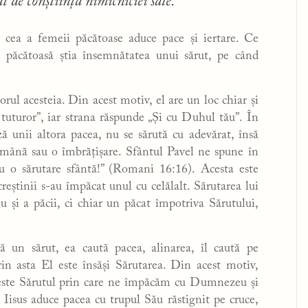
 de conștiința nimicniciei sale.”
, cea a femeii păcătoase aduce pace și iertare. Ce
e păcătoasă știa însemnătatea unui sărut, pe când
orul acesteia. Din acest motiv, el are un loc chiar și
tuturor”, iar strana răspunde „Și cu Duhul tău”. În
ă unii altora pacea, nu se sărută cu adevărat, însă
e mână sau o îmbrățișare. Sfântul Pavel ne spune în
cu o sărutare sfântă!” (Romani 16:16). Acesta este
creștinii s-au împăcat unul cu celălalt. Sărutarea lui
u și a păcii, ci chiar un păcat împotriva Sărutului,
ă un sărut, ea caută pacea, alinarea, îl caută pe
rin asta El este însăși Sărutarea. Din acest motiv,
s este Sărutul prin care ne împăcăm cu Dumnezeu și
 Iisus aduce pacea cu trupul Său răstignit pe cruce,