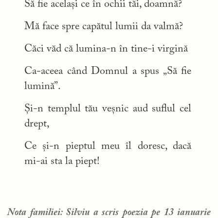
Să fie același ce în ochii tăi, doamnă?
Mă face spre capătul lumii da valmă?
Căci văd că lumina-n în tine-i virgină
Ca-aceea când Domnul a spus „Să fie
lumină”.
Și-n templul tău veșnic aud suflul cel
drept,
Ce și-n pieptul meu îl doresc, dacă
mi-ai sta la piept!
Nota familiei: Silviu a scris poezia pe 13 ianuarie