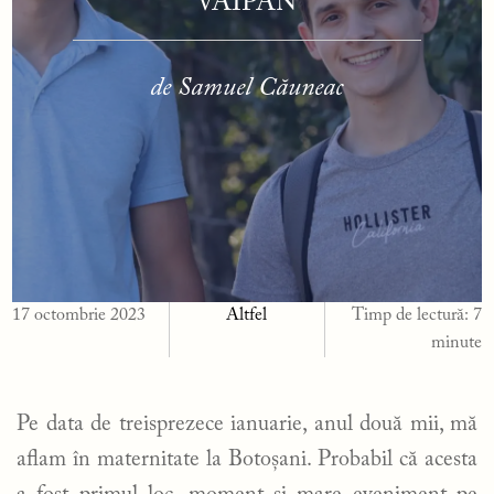
VAIPAN
de Samuel Căuneac
17 octombrie 2023
Altfel
Timp de lectură:
7
minute
Pe data de treisprezece ianuarie, anul două mii, mă
aflam în maternitate la Botoșani. Probabil că acesta