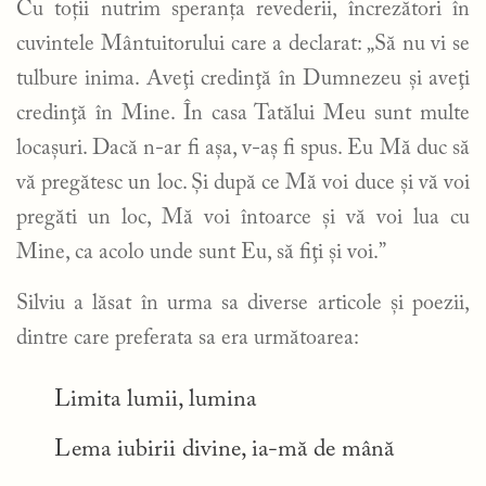
Cu toții nutrim speranța revederii, încrezători în
cuvintele Mântuitorului care a declarat: „Să nu vi se
tulbure inima. Aveţi credinţă în Dumnezeu şi aveţi
credinţă în Mine. În casa Tatălui Meu sunt multe
locaşuri. Dacă n-ar fi aşa, v-aş fi spus. Eu Mă duc să
vă pregătesc un loc.
Şi după ce Mă voi duce şi vă voi
pregăti un loc, Mă voi întoarce şi vă voi lua cu
Mine, ca acolo unde sunt Eu, să fiţi şi voi.”
Silviu a lăsat în urma sa diverse articole și poezii,
dintre care preferata sa era următoarea:
Limita lumii, lumina
Lema iubirii divine, ia-mă de mână