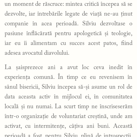
un moment de răscruce: mintea critică începea să se
dezvolte, iar întrebările legate de viață ne-au ținut
companie în acea perioadă. Silviu dezvoltase o
pasiune înflăcărată pentru apologetică și teologie,
iar eu îi alimentam cu succes acest patos, fiind
adesea avocatul diavolului.
La șaisprezece ani a avut loc ceva inedit în
experiența comună. În timp ce eu revenisem în
sânul bisericii, Silviu începea să-și asume un rol de
data aceasta activ în mijlocul ei, în comunitatea
locală și nu numai. La scurt timp ne înscriseserăm
într-o organizație de voluntariat creștină, unde am
activat, cu intermitențe, câțiva ani buni. Această
perioadă a fost, pentru Silviu, plină de introspecții,