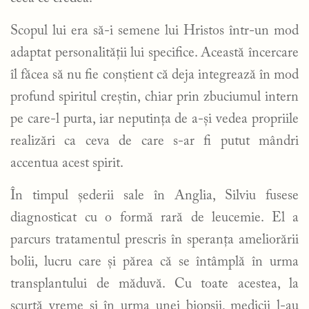
Scopul lui era să-i semene lui Hristos într-un mod
adaptat personalității lui specifice. Această încercare
îl făcea să nu fie conștient că deja integrează în mod
profund spiritul creștin, chiar prin zbuciumul intern
pe care-l purta, iar neputința de a-și vedea propriile
realizări ca ceva de care s-ar fi putut mândri
accentua acest spirit.
În timpul șederii sale în Anglia, Silviu fusese
diagnosticat cu o formă rară de leucemie. El a
parcurs tratamentul prescris în speranța ameliorării
bolii, lucru care și părea că se întâmplă în urma
transplantului de măduvă. Cu toate acestea, la
scurtă vreme și în urma unei biopsii, medicii l-au