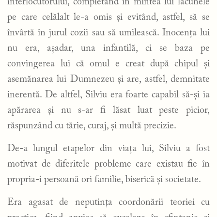
interlocutorului, completând în mintea lui lacunele
pe care celălalt le-a omis și evitând, astfel, să se
învârtă în jurul cozii sau să umilească. Inocența lui
nu era, așadar, una infantilă, ci se baza pe
convingerea lui că omul e creat după chipul și
asemănarea lui Dumnezeu și are, astfel, demnitate
inerentă. De altfel, Silviu era foarte capabil să-și ia
apărarea și nu s-ar fi lăsat luat peste picior,
răspunzând cu tărie, curaj, și multă precizie.
De-a lungul etapelor din viața lui, Silviu a fost
motivat de diferitele probleme care existau fie în
propria-i persoană ori familie, biserică și societate.
Era agasat de neputința coordonării teoriei cu