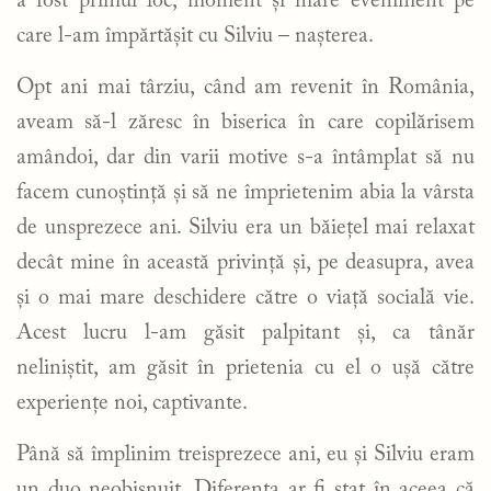
a fost primul loc, moment și mare eveniment pe
care l-am împărtășit cu Silviu – nașterea.
Opt ani mai târziu, când am revenit în România,
aveam să-l zăresc în biserica în care copilărisem
amândoi, dar din varii motive s-a întâmplat să nu
facem cunoștință și să ne împrietenim abia la vârsta
de unsprezece ani. Silviu era un băiețel mai relaxat
decât mine în această privință și, pe deasupra, avea
și o mai mare deschidere către o viață socială vie.
Acest lucru l-am găsit palpitant și, ca tânăr
neliniștit, am găsit în prietenia cu el o ușă către
experiențe noi, captivante.
Până să împlinim treisprezece ani, eu și Silviu eram
un duo neobișnuit. Diferența ar fi stat în aceea că