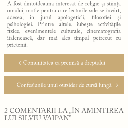
A fost dintotdeauna interesat de religie și știința
omului, motiv pentru care lecturile sale se învârt,
adesea, în jurul apologeticii, filosofiei și
psihologiei. Printre altele, iubește activitățile
fizice, evenimentele culturale, cinematografia
italenească, dar mai ales timpul petrecut cu
prietenii.
Navigare
Articolul
Comunitatea ca premisă a dreptului
în
anterior:
articole
Articolul
Confesiunile unui outsider de cursă lungă
următor:
2 COMENTARII LA „ÎN AMINTIREA
LUI SILVIU VAIPAN”