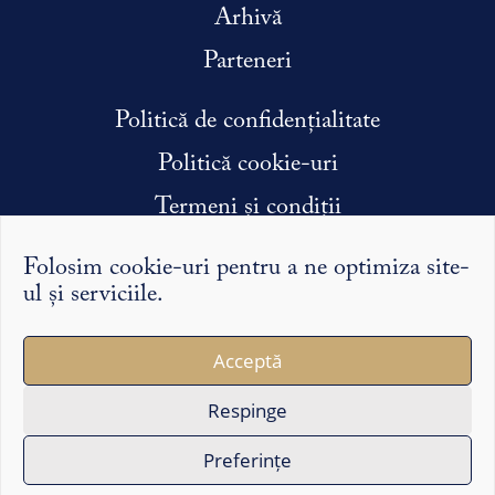
Arhivă
Parteneri
Politică de confidențialitate
Politică cookie-uri
Termeni și condiții
Condiții efectuare stagiu de practică
Folosim cookie-uri pentru a ne optimiza site-
ul și serviciile.
Argumentele și punctele de vedere exprimate pe Syntopic
Acceptă
îi reprezintă exclusiv pe autorii lor și nu reflectă în mod
necesar opinia redacției sau a partenerilor noștri.
Respinge
Copyright ©2026 Syntopic
Preferințe