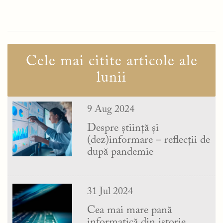
Cele mai citite articole ale
lunii
9 Aug 2024
Despre știință și
(dez)informare – reflecții de
după pandemie
31 Jul 2024
Cea mai mare pană
informatică din istorie.