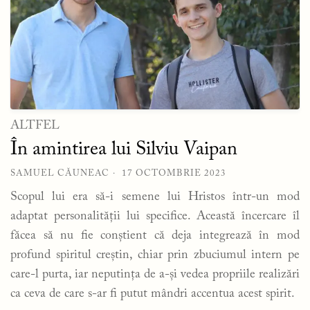
ALTFEL
În amintirea lui Silviu Vaipan
SAMUEL CĂUNEAC
17 OCTOMBRIE 2023
Scopul lui era să-i semene lui Hristos într-un mod
adaptat personalității lui specifice. Această încercare îl
făcea să nu fie conștient că deja integrează în mod
profund spiritul creștin, chiar prin zbuciumul intern pe
care-l purta, iar neputința de a-și vedea propriile realizări
ca ceva de care s-ar fi putut mândri accentua acest spirit.