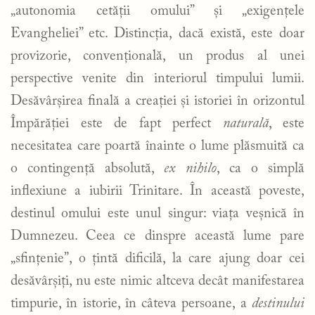
„autonomia cetății omului” și „exigențele
Evangheliei” etc. Distincția, dacă există, este doar
provizorie, convențională, un produs al unei
perspective venite din interiorul timpului lumii.
Desăvârșirea finală a creației și istoriei în orizontul
Împărăției este de fapt perfect
naturală
, este
necesitatea care poartă înainte o lume plăsmuită ca
o contingență absolută,
ex nihilo
, ca o simplă
inflexiune a iubirii Trinitare. În această poveste,
destinul omului este unul singur: viața veșnică în
Dumnezeu. Ceea ce dinspre această lume pare
„sfințenie”, o țintă dificilă, la care ajung doar cei
desăvârșiți, nu este nimic altceva decât manifestarea
timpurie, în istorie, în câteva persoane, a
destinului