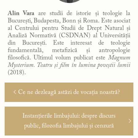
Alin Vara
are studii de istorie și teologie la
București, Budapesta, Bonn și Roma. Este asociat
al Centrului pentru Studii de Drept Natural și
Analiză Normativă (CSDNAN) al Universității
din București. Este interesat de teologie
fundamentală, metafizică și antropologie
filosofică. Ultimul volum publicat este
Magnum
Mysterium. Teatru și film în lumina poveștii lumii
(2018).
Navigare
Articolul
Ce ne dezleagă astăzi de vocația noastră?
în
anterior:
articole
Articolul
Instanțierile limbajului: despre discurs
următor:
public, filozofia limbajului și cenzură