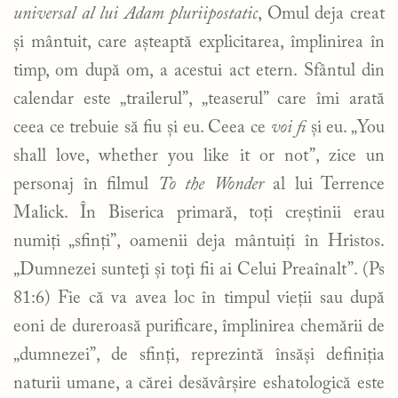
universal al lui Adam pluriipostatic
, Omul deja creat
și mântuit, care așteaptă explicitarea, împlinirea în
timp, om după om, a acestui act etern. Sfântul din
calendar este „trailerul”, „teaserul” care îmi arată
ceea ce trebuie să fiu și eu. Ceea ce
voi fi
și eu. „You
shall love, whether you like it or not”, zice un
personaj în filmul
To the Wonder
al lui Terrence
Malick. În Biserica primară, toți creștinii erau
numiți „sfinți”, oamenii deja mântuiți în Hristos.
„Dumnezei sunteţi şi toţi fii ai Celui Preaînalt”. (Ps
81:6) Fie că va avea loc în timpul vieții sau după
eoni de dureroasă purificare, împlinirea chemării de
„dumnezei”, de sfinți, reprezintă însăși definiția
naturii umane, a cărei desăvârșire eshatologică este