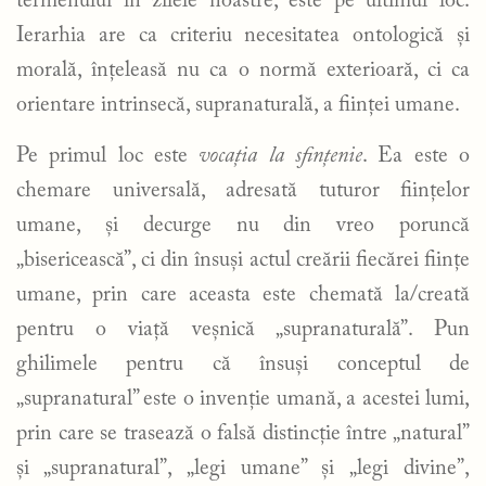
termenului în zilele noastre, este pe ultimul loc.
Ierarhia are ca criteriu necesitatea ontologică și
morală, înțeleasă nu ca o normă exterioară, ci ca
orientare intrinsecă, supranaturală, a ființei umane.
Pe primul loc este
vocația la sfințenie
. Ea este o
chemare universală, adresată tuturor ființelor
umane, și decurge nu din vreo poruncă
„bisericească”, ci din însuși actul creării fiecărei ființe
umane, prin care aceasta este chemată la/creată
pentru o viață veșnică „supranaturală”. Pun
ghilimele pentru că însuși conceptul de
„supranatural” este o invenție umană, a acestei lumi,
prin care se trasează o falsă distincție între „natural”
și „supranatural”, „legi umane” și „legi divine”,