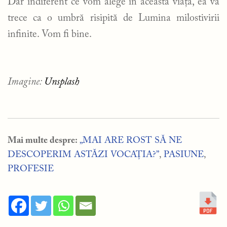
Dar indiferent ce vom alege în această viață, ea va
trece ca o umbră risipită de Lumina milostivirii
infinite. Vom fi bine.
Imagine:
Unsplash
Mai multe despre:
„MAI ARE ROST SĂ NE
DESCOPERIM ASTĂZI VOCAȚIA?”
,
PASIUNE
,
PROFESIE