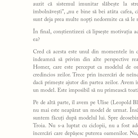
auzit că sistemul imunitar slăbește la str
îmbolnăvești”, „nu e bine să bei atâta cafea, că
sunt deja prea multe nopți nedormite ca să le 
În final, conștientizezi că lipsește motivația 
ea?
Cred că acesta este unul din momentele în ca
îndeamnă să privim din alte perspective rea
Homer, care este perceput ca modelul de om 
credincios zeilor. Trece prin încercări de neîn
dacă primește ajutor din partea zeilor. Avem î
un model. Este imposibil să nu primească toat
Pe de altă parte, îl avem pe Ulise (Leopold B
nu mai este neapărat un model de urmat. Însă,
suntem făcuți după modelul lui. Spre deosebi
Troia. Nu s-a luptat cu ciclopii, nu a fost ad
încercări care depășesc puterea oamenilor. Nu, 