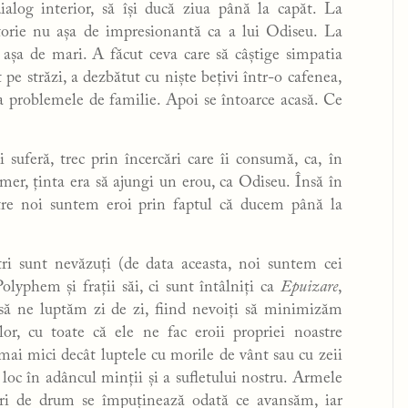
ialog interior, să își ducă ziua până la capăt. La
lătorie nu așa de impresionantă ca a lui Odiseu. La
 așa de mari. A făcut ceva care să câștige simpatia
 pe străzi, a dezbătut cu niște bețivi într-o cafenea,
 la problemele de familie. Apoi se întoarce acasă. Ce
suferă, trec prin încercări care îi consumă, ca, în
mer, ținta era să ajungi un erou, ca Odiseu. Însă în
ntre noi suntem eroi prin faptul că ducem până la
tri sunt nevăzuți (de data aceasta, noi suntem cei
lyphem și frații săi, ci sunt întâlniți ca
Epuizare
,
 să ne luptăm zi de zi, fiind nevoiți să minimizăm
lor, cu toate că ele ne fac eroii propriei noastre
 mai mici decât luptele cu morile de vânt sau cu zeii
loc în adâncul minții și a sufletului nostru. Armele
tri de drum se împuținează odată ce avansăm, iar