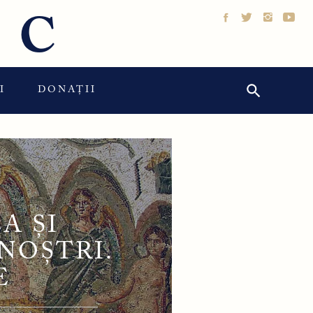
IC
Search Button
Search
I
DONAȚII
for:
A ȘI
NOȘTRI.
E