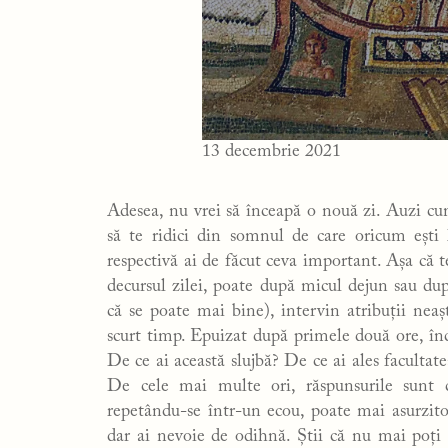
13 decembrie 2021
Adesea, nu vrei să înceapă o nouă zi. Auzi cum
să te ridici din somnul de care oricum ești l
respectivă ai de făcut ceva important. Așa că t
decursul zilei, poate după micul dejun sau dup
că se poate mai bine), intervin atribuții neaș
scurt timp. Epuizat după primele două ore, înc
De ce ai această slujbă? De ce ai ales facultate
De cele mai multe ori, răspunsurile sunt c
repetându-se într-un ecou, poate mai asurzitor
dar ai nevoie de odihnă. Știi că nu mai poți s