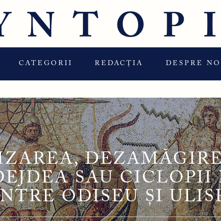
YNTOP
CATEGORII
REDACȚIA
DESPRE NO
IZAREA, DEZAMĂGIRE
EJDEA SAU CICLOPII 
ÎNTRE ODISEU ȘI ULIS