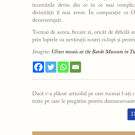
încercările devin din ce în ce mai compli
divinității îl mai avem. În comparație cu 
dezavantajați.
Tocmai de aceea, fiecare zi, oricât de dificilă a
prin luptele cu nevăzuții noștri ciclopi și pen
Imagine:
Ulixes mosaic at the Bardo Museum in Tun
Dacă v-a plăcut articolul pe care tocmai l-ați ci
texte pe care le pregătim pentru dumneavoastr
D