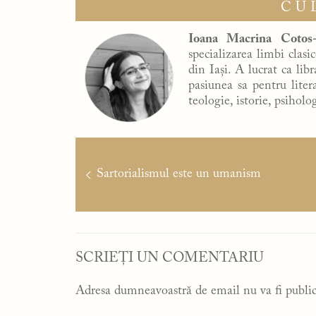
CU
Ioana Macrina Cotos-
specializarea limbi clasi
din Iași. A lucrat ca lib
pasiunea sa pentru literat
teologie, istorie, psiholo
Navigare
în
Articolul
Sartorialismul este un umanism
articole
anterior:
SCRIEȚI UN COMENTARIU
Adresa dumneavoastră de email nu va fi public