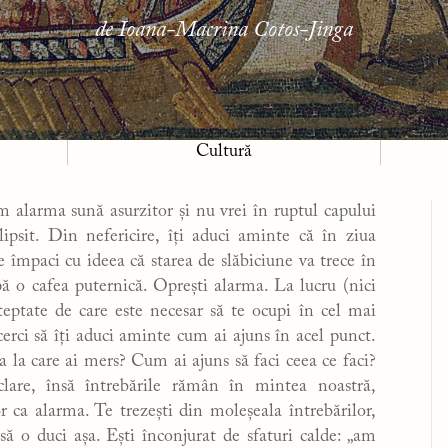
de Ioana-Macrina Cotos-Jinga
Cultură
 alarma sună asurzitor și nu vrei în ruptul capului
ipsit. Din nefericire, îți aduci aminte că în ziua
e împaci cu ideea că starea de slăbiciune va trece în
ă o cafea puternică. Oprești alarma. La lucru (nici
teptate de care este necesar să te ocupi în cel mai
erci să îți aduci aminte cum ai ajuns în acel punct.
a la care ai mers? Cum ai ajuns să faci ceea ce faci?
lare, însă întrebările rămân în mintea noastră,
 ca alarma. Te trezești din moleșeala întrebărilor,
ă o duci așa. Ești înconjurat de sfaturi calde: „am