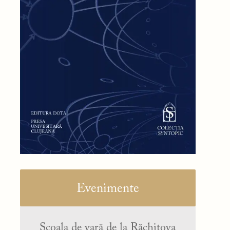
Evenimente
Școala de vară de la Răchitova