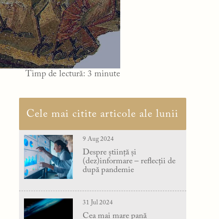
Timp de lectură:
3
minute
Cele mai citite articole ale lunii
9 Aug 2024
Despre știință și
(dez)informare – reflecții de
după pandemie
31 Jul 2024
Cea mai mare pană