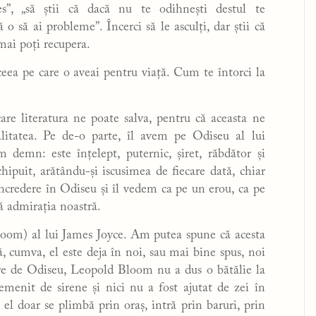
es”, „să știi că dacă nu te odihnești destul te
 o să ai probleme”. Încerci să le asculți, dar știi că
mai poți recupera.
aceea pe care o aveai pentru viață. Cum te întorci la
re literatura ne poate salva, pentru că aceasta ne
litatea. Pe de-o parte, îl avem pe Odiseu al lui
demn: este înțelept, puternic, șiret, răbdător și
chipuit, arătându-și iscusimea de fiecare dată, chiar
ncredere în Odiseu și îl vedem ca pe un erou, ca pe
ă admirația noastră.
loom) al lui James Joyce. Am putea spune că acesta
 cumva, el este deja în noi, sau mai bine spus, noi
re de Odiseu, Leopold Bloom nu a dus o bătălie la
emenit de sirene și nici nu a fost ajutat de zei în
el doar se plimbă prin oraș, intră prin baruri, prin