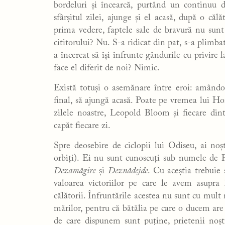
bordeluri și încearcă, purtând un continuu d
sfârșitul zilei, ajunge și el acasă, după o că
prima vedere, faptele sale de bravură nu sunt
cititorului? Nu. S-a ridicat din pat, s-a plimbat
a încercat să își înfrunte gândurile cu privire
face el diferit de noi? Nimic.
Există totuși o asemănare între eroi: amândoi 
final, să ajungă acasă. Poate pe vremea lui Ho
zilele noastre, Leopold Bloom și fiecare di
capăt fiecare zi.
Spre deosebire de ciclopii lui Odiseu, ai noș
orbiți). Ei nu sunt cunoscuți sub numele de Po
Dezamăgire
și
Deznădejde
. Cu aceștia trebuie
valoarea victoriilor pe care le avem asupra 
călătorii. Înfruntările acestea nu sunt cu mult
mărilor, pentru că bătălia pe care o ducem are 
de care dispunem sunt puține, prietenii noș