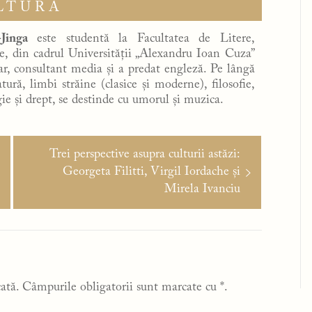
LTURĂ
Jinga
este studentă la Facultatea de Litere,
ce, din cadrul Universității „Alexandru Ioan Cuza”
rar, consultant media și a predat engleză. Pe lângă
ură, limbi străine (clasice și moderne), filosofie,
gie și drept, se destinde cu umorul și muzica.
Articolul
Trei perspective asupra culturii astăzi:
următor:
Georgeta Filitti, Virgil Iordache și
Mirela Ivanciu
ată.
Câmpurile obligatorii sunt marcate cu
*
.