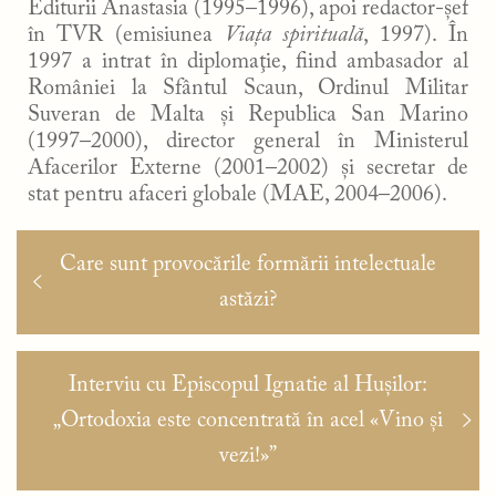
Editurii Anastasia (1995–1996), apoi redactor-șef
în TVR (emisiunea
Viața spirituală
, 1997). În
1997 a intrat în diplomaţie, fiind ambasador al
României la Sfântul Scaun, Ordinul Militar
Suveran de Malta și Republica San Marino
(1997–2000), director general în Ministerul
Afacerilor Externe (2001–2002) și secretar de
stat pentru afaceri globale (MAE, 2004–2006).
Navigare
Articolul
Care sunt provocările formării intelectuale
în
anterior:
astăzi?
articole
Articolul
Interviu cu Episcopul Ignatie al Hușilor:
următor:
„Ortodoxia este concentrată în acel «Vino și
vezi!»”