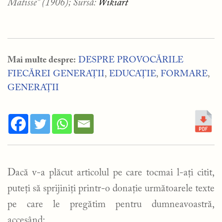
Matisse” (1906); Sursă:
Wikiart
Mai multe despre:
DESPRE PROVOCĂRILE
FIECĂREI GENERAȚII
,
EDUCAȚIE
,
FORMARE
,
GENERAȚII
Dacă v-a plăcut articolul pe care tocmai l-ați citit,
puteți să sprijiniți printr-o donație următoarele texte
pe care le pregătim pentru dumneavoastră,
accesând: