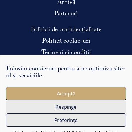
Arhivă
Parteneri
Politică de confidențialitate
Politică cookie-uri
Termeni și condiții
Condiții efectuare stagiu de practică
Folosim cookie-uri pentru a ne optimiza site-
ul și serviciile.
Argumentele și punctele de vedere exprimate pe Syntopic
Acceptă
îi reprezintă exclusiv pe autorii lor și nu reflectă în mod
necesar opinia redacției sau a partenerilor noștri.
Respinge
Copyright ©2026 Syntopic
Preferințe