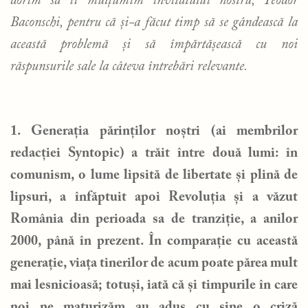
dorim să îi mulțumim invitatului nostru, Teodor
Baconschi, pentru că și-a făcut timp să se gândească la
această problemă și să împărtășească cu noi
răspunsurile sale la câteva întrebări relevante.
1. Generația părinților noștri (ai membrilor
redacției Syntopic) a trăit între două lumi: în
comunism, o lume lipsită de libertate și plină de
lipsuri, a înfăptuit apoi Revoluția și a văzut
România din perioada sa de tranziție, a anilor
2000, până în prezent. În comparație cu această
generație, viața tinerilor de acum poate părea mult
mai lesnicioasă; totuși, iată că și timpurile în care
noi ne maturizăm au adus cu sine o criză