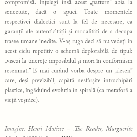
compromisă. Înțelegi însă acest „pattern” abia la
senectute, dacă o apuci. Toate momentele
respectivei dialectici sunt la fel de necesare, ca
garanții ale autenticității și modalități de a decupa
trasee umane inedite. V-aș ruga deci să nu vedeți în
acest ciclu repetitiv o schemă deplorabilă de tipul:
„visezi la tinerețe imposibilul și mori în conformism
resemnat.” E mai curând vorba despre un „desen”
care, deși previzibil, capătă nesfârșite întruchipări
plastice, îngăduind evoluția în spirală (ca metaforă a
vieții veșnice).
Imagine: Henri Matisse – „
The Reader, Marguerite