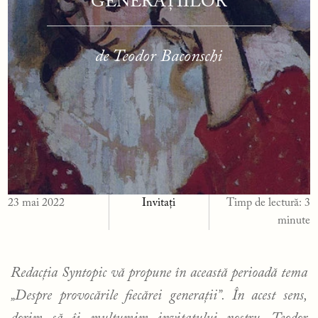
GENERAȚIILOR
de Teodor Baconschi
23 mai 2022
Invitați
Timp de lectură:
3
minute
Redacția Syntopic vă propune în această perioadă tema
„Despre provocările fiecărei generații”. În acest sens,