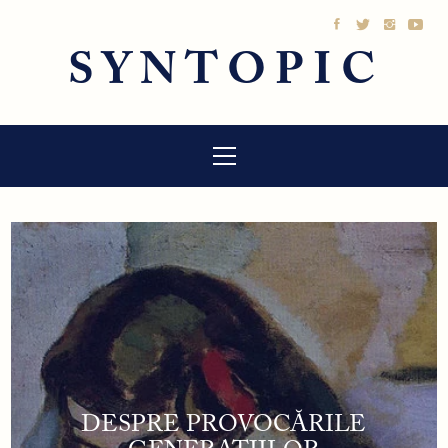
Sari
la
SYNTOPIC
conținut
Meniu
principal
DESPRE PROVOCĂRILE