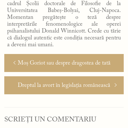
cadrul Școlii doctorale de Filosofie de la
Universitatea Babeș-Bolyai, Cluj-Napoca.
Momentan pregătește o teză despre
interpretările fenomenologice ale operei
psihanalistului Donald Winnicott. Crede cu tărie
că dialogul autentic este condiția necesară pentru
a deveni mai umani.
Navigare
Articolul
Moș Goriot sau despre dragostea de tată
în
anterior:
articole
Articolul
Dreptul la avort în legislația românească
următor:
SCRIEȚI UN COMENTARIU