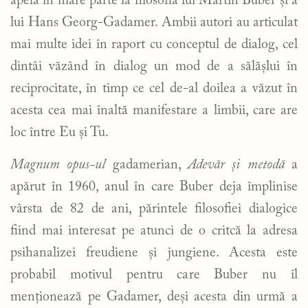
apela în mare parte la filosofia lui Martin Buber și a
lui Hans Georg-Gadamer. Ambii autori au articulat
mai multe idei în raport cu conceptul de dialog, cel
dintâi văzând în dialog un mod de a sălășlui în
reciprocitate, în timp ce cel de-al doilea a văzut în
acesta cea mai înaltă manifestare a limbii, care are
loc între Eu și Tu.
Magnum opus-ul
gadamerian,
Adevăr și metodă
a
apărut în 1960, anul în care Buber deja împlinise
vârsta de 82 de ani, părintele filosofiei dialogice
fiind mai interesat pe atunci de o critcă la adresa
psihanalizei freudiene și jungiene. Acesta este
probabil motivul pentru care Buber nu îl
menționează pe Gadamer, deși acesta din urmă a