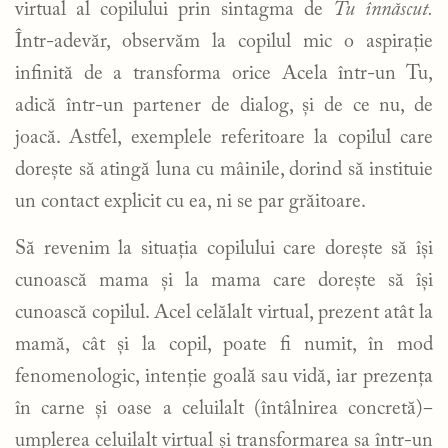
virtual al copilului prin sintagma de
Tu înnăscut.
Într-adevăr, observăm la copilul mic o aspirație
infinită de a transforma orice Acela într-un Tu,
adică într-un partener de dialog, și de ce nu, de
joacă. Astfel, exemplele referitoare la copilul care
dorește să atingă luna cu mâinile, dorind să instituie
un contact explicit cu ea, ni se par grăitoare.
Să revenim la situația copilului care dorește să își
cunoască mama și la mama care dorește să își
cunoască copilul. Acel celălalt virtual, prezent atât la
mamă, cât și la copil, poate fi numit, în mod
fenomenologic, intenție goală sau vidă, iar prezența
în carne și oase a celuilalt (întâlnirea concretă)‒
umplerea celuilalt virtual și transformarea sa într-un