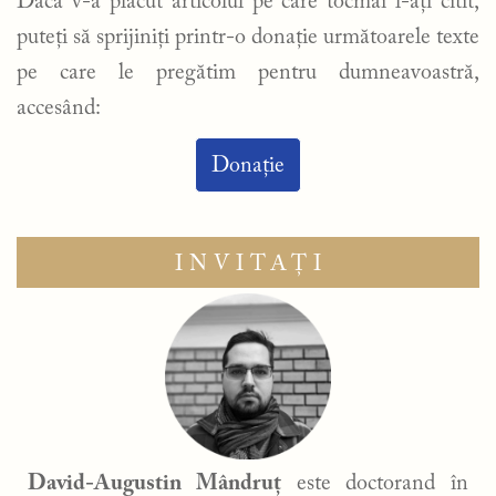
Dacă v-a plăcut articolul pe care tocmai l-ați citit,
puteți să sprijiniți printr-o donație următoarele texte
pe care le pregătim pentru dumneavoastră,
accesând:
Donație
INVITAȚI
David-Augustin Mândruț
este doctorand în