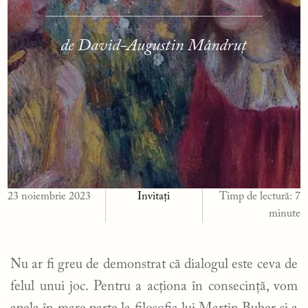
de David-Augustin Mândruț
23 noiembrie 2023
Invitați
Timp de lectură:
7
minute
Nu ar fi greu de demonstrat că dialogul este ceva de
felul unui joc. Pentru a acționa în consecință, vom