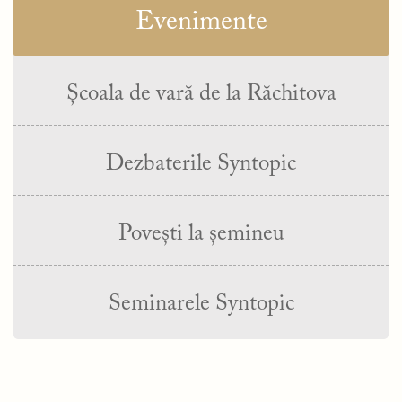
Evenimente
Școala de vară de la Răchitova
Dezbaterile Syntopic
Povești la șemineu
Seminarele Syntopic