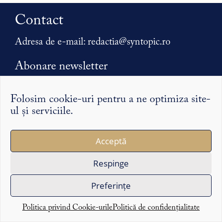
Contact
Adresa de e-mail:
redactia@syntopic.ro
Abonare newsletter
Folosim cookie-uri pentru a ne optimiza site-
ul și serviciile.
Donații
Acceptă
Contribuie
Respinge
Arhivă
Preferințe
Parteneri
Politica privind Cookie-urile
Politică de confidențialitate
Politică de confidențialitate