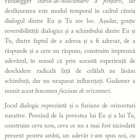
Heidegger
starea-de-neascundere a ființării
, iar
desfășurarea este modul temporal în cadrul căreia
dialogul dintre Eu și Tu are loc. Așadar, grație
reversibilității dialogice și a schimbului dintre Eu și
Tu, dintre faptul de a adresa și a fi adresat, de a
răspunde și a cere un răspuns, construim împreună
adevărul, în sensul că prin această experiență de
deschidere radicală față de celălalt ne lăsăm
schimbați, dar nu neaparat influențați. Gadamer a
numit acest fenomen
fuziune de orizonturi
.
Jocul dialogic reprezintă și o fuziune de orizonturi
narative. Pornind de la povestea lui Eu și a lui Tu,
construim ceva nou, ceva ce nu a mai fost niciodată
prezent pentru ambii, un adevăr i-am spus noi, cu