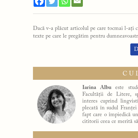
Dacă v-a plăcut articolul pe care tocmai l-ați ci
texte pe care le pregătim pentru dumneavoastr
D
CU
Iarina
Albu
este stud
Facultății de Litere, 
interes cuprind lingvist
plecată în sudul Franței
fapt care o împiedică un
cititorii ceea ce merită să
Navigare