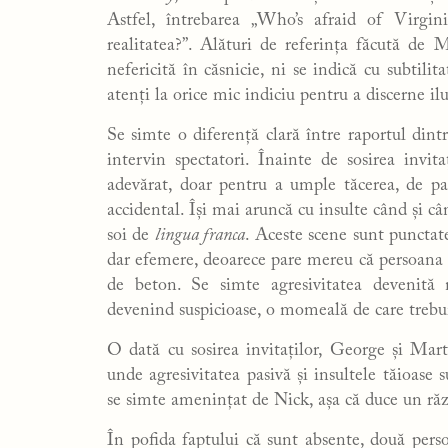
Astfel, întrebarea „Who’s afraid of Virgi
realitatea?”. Alături de referința făcută de
nefericită în căsnicie, ni se indică cu subtili
atenți la orice mic indiciu pentru a discerne ilu
Se simte o diferență clară între raportul din
intervin spectatori. Înainte de sosirea invit
adevărat, doar pentru a umple tăcerea, de p
accidental. Își mai aruncă cu insulte când și câ
soi de
lingua franca
. Aceste scene sunt puncta
dar efemere, deoarece pare mereu că persoana c
de beton. Se simte agresivitatea devenită 
devenind suspicioase, o momeală de care trebuie
O dată cu sosirea invitaților, George și Mar
unde agresivitatea pasivă și insultele tăioase
se simte amenințat de Nick, așa că duce un ră
În pofida faptului că sunt absente, două perso