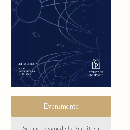
Evenimente
Școala de vară de la Răchitova