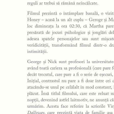
reguli ar trebui să rămână neîncălcate.
Filmul prezintă o întâmplare banală, o vizit
Honey – acasă la un alt cuplu – Geroge și Mar
loc dimineața la ora 02:30, că Martha pare
presărată de jocuri psihologice și jonglări de
adesea spatele personajelor sau sunt mișcat
veridicității, transformând filmul dintr-o 
intimității.
George și Nick sunt profesori la universitate
având toată cariera sa profesională (care pare
decât trecutul, care pare a fi o serie de eșecur
Inițial, contrastul nu pare a fi doar între cei
atacându-se unul pe celălalt în mod constant, 
plăcut. Însă titlul filmului, care este relua
nopții, devenind astfel laitmotiv, ne anunță că
urmărim. Acesta face referire la scrierile V
Dalloway
, care prezintă viața de familie aș