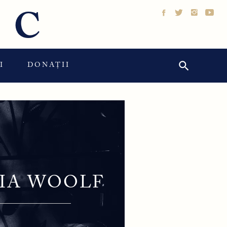
IC
Search Button
Search
I
DONAȚII
for:
NIA WOOLF