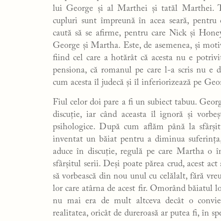
lui George și al Marthei și tatăl Marthei. 
cupluri sunt împreună în acea seară, pentru
caută să se afirme, pentru care Nick și Hone
George și Martha. Este, de asemenea, și motiv
fiind cel care a hotărât că acesta nu e potrivi
pensiona, că romanul pe care l-a scris nu e
cum acesta îl judecă și îl inferiorizează pe Geo
Fiul celor doi pare a fi un subiect tabuu. Geor
discuție, iar când aceasta îl ignoră și vorbe
psihologice. După cum aflăm până la sfârși
inventat un băiat pentru a diminua suferința,
aduce în discuție, regulă pe care Martha o 
sfârșitul serii. Deși poate părea crud, acest act
să vorbească din nou unul cu celălalt, fără vreu
lor care atârna de acest fir. Omorând băiatul l
nu mai era de mult altceva decât o convieț
realitatea, oricât de dureroasă ar putea fi, în s