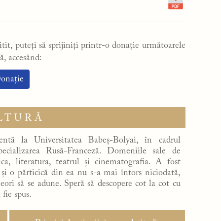
tit, puteți să sprijiniți printr-o donație următoarele
ă, accesând:
onație
LTURĂ
entă la Universitatea Babeș-Bolyai, în cadrul
specializarea Rusă-Franceză. Domeniile sale de
ica, literatura, teatrul și cinematografia. A fost
 și o părticică din ea nu s-a mai întors niciodată,
eori să se adune. Speră să descopere cot la cot cu
 fie spus.