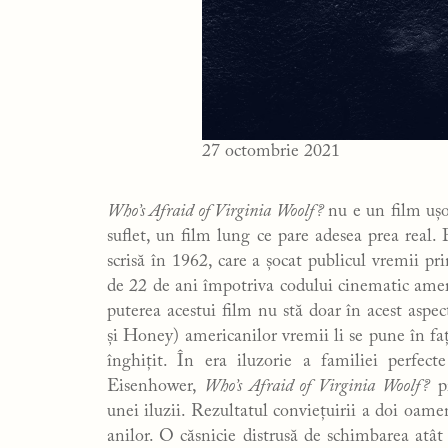
27 octombrie 2021
Who’s Afraid of Virginia Woolf?
nu e un film ușo
suflet, un film lung ce pare adesea prea real
scrisă în 1962, care a șocat publicul vremii pri
de 22 de ani împotriva codului cinematic ameri
puterea acestui film nu stă doar în acest aspe
și Honey) americanilor vremii li se pune în faț
înghițit. În era iluzorie a familiei perfe
Eisenhower,
Who’s Afraid of Virginia Woolf?
pr
unei iluzii. Rezultatul conviețuirii a doi oamen
anilor. O căsnicie distrusă de schimbarea atât 