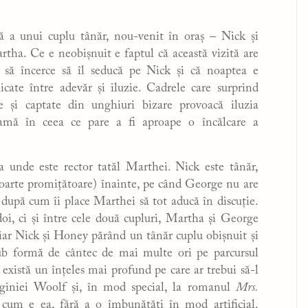
ă a unui cuplu tânăr, nou-venit în oraș – Nick și
tha. Ce e neobișnuit e faptul că această vizită are
 să încerce să îl seducă pe Nick și că noaptea e
licate între adevăr și iluzie. Cadrele care surprind
e și captate din unghiuri bizare provoacă iluzia
dramă în ceea ce pare a fi aproape o încălcare a
a unde este rector tatăl Marthei. Nick este tânăr,
 foarte promițătoare) înainte, pe când George nu are
i, după cum îi place Marthei să tot aducă în discuție.
 doi, ci și între cele două cupluri, Martha și George
iar Nick și Honey părând un tânăr cuplu obișnuit și
t sub formă de cântec de mai multe ori pe parcursul
 există un înțeles mai profund pe care ar trebui să-l
irginiei Woolf și, în mod special, la romanul
Mrs.
a cum e ea, fără a o îmbunătăți în mod artificial.