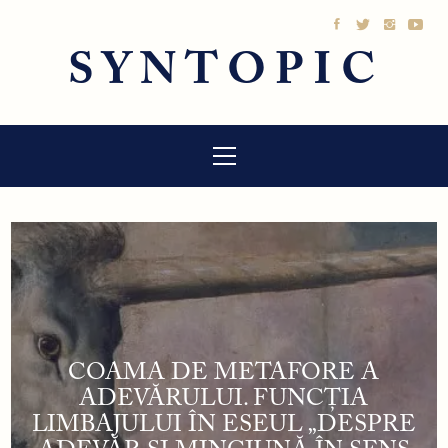
Sari
la
SYNTOPIC
conținut
Meniu
principal
COAMA DE METAFORE A
ADEVĂRULUI. FUNCȚIA
LIMBAJULUI ÎN ESEUL „DESPRE