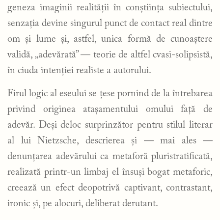
geneza imaginii realității în conștiința subiectului,
senzația devine singurul punct de contact real dintre
om și lume și, astfel, unica formă de cunoaștere
validă, „adevărată” — teorie de altfel cvasi-solipsistă,
în ciuda intenției realiste a autorului.
Firul logic al eseului se țese pornind de la întrebarea
privind originea atașamentului omului față de
adevăr. Deși deloc surprinzător pentru stilul literar
al lui Nietzsche, descrierea și — mai ales —
denunțarea adevărului ca metaforă pluristratificată,
realizată printr-un limbaj el însuși bogat metaforic,
creează un efect deopotrivă captivant, contrastant,
ironic și, pe alocuri, deliberat derutant.