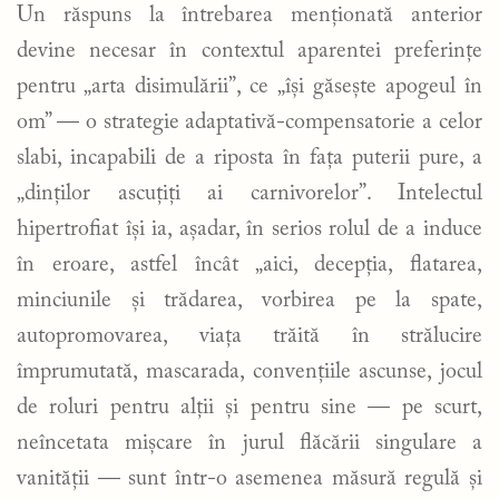
Un răspuns la întrebarea menționată anterior
devine necesar în contextul aparentei preferințe
pentru „arta disimulării”, ce „își găsește apogeul în
om” — o strategie adaptativă-compensatorie a celor
slabi, incapabili de a riposta în fața puterii pure, a
„dinților ascuțiți ai carnivorelor”. Intelectul
hipertrofiat își ia, așadar, în serios rolul de a induce
în eroare, astfel încât „aici, decepția, flatarea,
minciunile și trădarea, vorbirea pe la spate,
autopromovarea, viața trăită în strălucire
împrumutată, mascarada, convențiile ascunse, jocul
de roluri pentru alții și pentru sine — pe scurt,
neîncetata mișcare în jurul flăcării singulare a
vanității — sunt într-o asemenea măsură regulă și