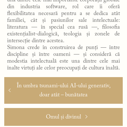
una dintre cele mai importante corporații globale
din industria software, rol care îi oferă
flexibilitatea necesară pentru a se dedica atât
familiei, cât și pasiunilor sale intelectuale:
literatura — în special cea rusă —, filosofia
existențialist-dialogică, teologia și zonele de
intersecție dintre acestea.
Simona crede în construirea de punți — între
discipline și între oameni — și consideră că
modestia intelectuală este una dintre cele mai
înalte virtuți ale celor preocupați de cultura înaltă.
Navigare
Articolul
În umbra tsunami-ului AI-ului generativ,
în
anterior:
doar atât – bunătatea
articole
Articolul
Omul și divinul
următor: