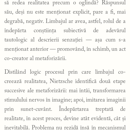
să redea realitatea precum o oglindă? Răspunsul
său, deși nu este menționat explicit, pare a fi, mai
degrabă, negativ. Limbajul ar avea, astfel, rolul de a
îndepărta conștiința subiectivă de adevărul
tautologic al descrierii senzației — așa cum s-a
menționat anterior — promovând, în schimb, un act
co-creator al metaforizării.
Distilând logic procesul prin care limbajul co-
creează realitatea, Nietzsche identifică două etape
succesive ale metaforizării: mai întâi, transformarea
stimulului nervos în imagine; apoi, imitarea imaginii
prin sunet-cuvânt. Îndepărtarea treptată de
realitate, în acest proces, devine atât evidentă, cât și
inevitabilă. Problema nu rezidă însă în mecanismul