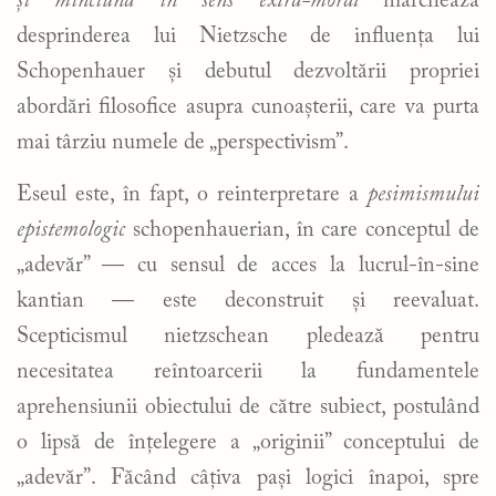
și minciună în sens extra-moral
marchează
desprinderea lui Nietzsche de influența lui
Schopenhauer și debutul dezvoltării propriei
abordări filosofice asupra cunoașterii, care va purta
mai târziu numele de „perspectivism”.
Eseul este, în fapt, o reinterpretare a
pesimismului
epistemologic
schopenhauerian, în care conceptul de
„adevăr” — cu sensul de acces la lucrul-în-sine
kantian — este deconstruit și reevaluat.
Scepticismul nietzschean pledează pentru
necesitatea reîntoarcerii la fundamentele
aprehensiunii obiectului de către subiect, postulând
o lipsă de înțelegere a „originii” conceptului de
„adevăr”. Făcând câțiva pași logici înapoi, spre