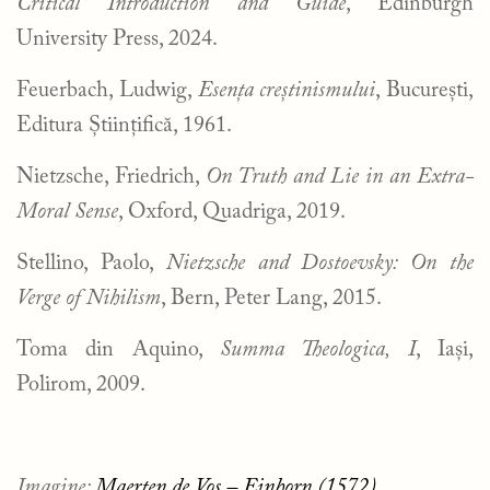
Critical Introduction and Guide
, Edinburgh
University Press, 2024.
Feuerbach, Ludwig,
Esența creștinismului
, București,
Editura Științifică, 1961.
Nietzsche, Friedrich,
On Truth and Lie in an Extra-
Moral Sense
, Oxford, Quadriga, 2019.
Stellino, Paolo,
Nietzsche and Dostoevsky: On the
Verge of Nihilism
, Bern, Peter Lang, 2015.
Toma din Aquino,
Summa Theologica, I
, Iași,
Polirom, 2009.
Imagine:
Maerten de Vos – Einhorn (1572)