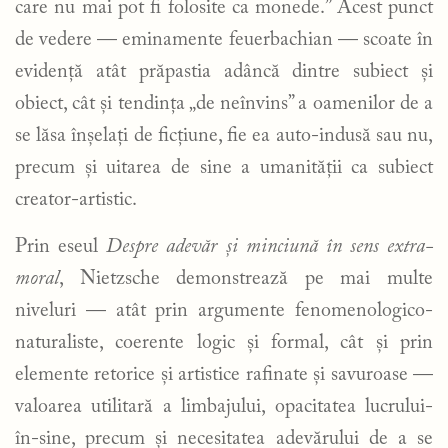
care nu mai pot fi folosite ca monede.” Acest punct
de vedere — eminamente feuerbachian — scoate în
evidență atât prăpastia adâncă dintre subiect și
obiect, cât și tendința „de neînvins” a oamenilor de a
se lăsa înșelați de ficțiune, fie ea auto-indusă sau nu,
precum și uitarea de sine a umanității ca subiect
creator-artistic.
Prin eseul
Despre adevăr și minciună în sens extra-
moral
, Nietzsche demonstrează pe mai multe
niveluri — atât prin argumente fenomenologico-
naturaliste, coerente logic și formal, cât și prin
elemente retorice și artistice rafinate și savuroase —
valoarea utilitară a limbajului, opacitatea lucrului-
în-sine, precum și necesitatea adevărului de a se