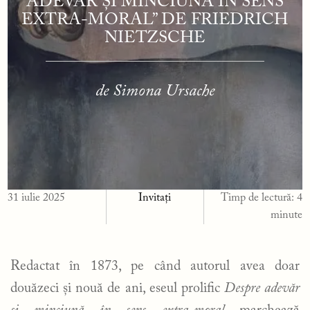
ADEVĂR ȘI MINCIUNĂ ÎN SENS
EXTRA-MORAL” DE FRIEDRICH
NIETZSCHE
de Simona Ursache
31 iulie 2025
Invitați
Timp de lectură:
4
minute
Redactat în 1873, pe când autorul avea doar
douăzeci și nouă de ani, eseul prolific
Despre adevăr