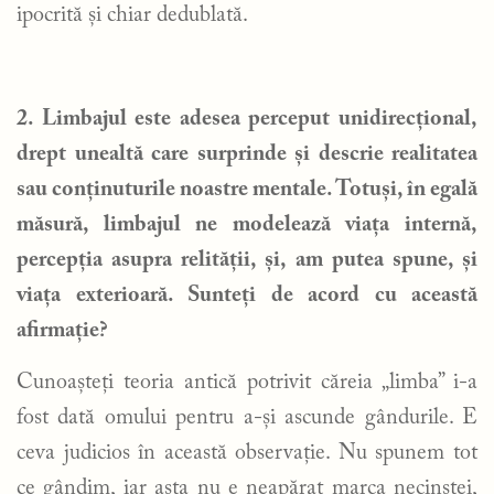
ipocrită și chiar dedublată.
2. Limbajul este adesea perceput unidirecțional,
drept unealtă care surprinde și descrie realitatea
sau conținuturile noastre mentale. Totuși, în egală
măsură, limbajul ne modelează viața internă,
percepția asupra relității, și, am putea spune, și
viața exterioară. Sunteți de acord cu această
afirmație?
Cunoașteți teoria antică potrivit căreia „limba” i-a
fost dată omului pentru a-și ascunde gândurile. E
ceva judicios în această observație. Nu spunem tot
ce gândim, iar asta nu e neapărat marca necinstei,