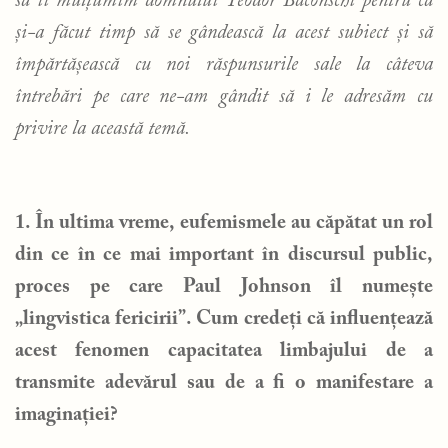
să îi mulțumim domnului Teodor Baconschi pentru că
și-a făcut timp să se gândească la acest subiect și să
împărtășească cu noi răspunsurile sale la câteva
întrebări pe care ne-am gândit să i le adresăm cu
privire la această temă.
1. În ultima vreme, eufemismele au căpătat un rol
din ce în ce mai important în discursul public,
proces pe care Paul Johnson îl numește
„lingvistica fericirii”. Cum credeți că influențează
acest fenomen capacitatea limbajului de a
transmite adevărul sau de a fi o manifestare a
imaginației?