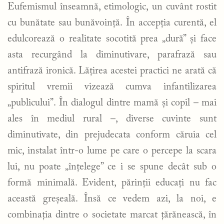
Eufemismul înseamnă, etimologic, un cuvânt rostit
cu bunătate sau bunăvoință. În accepția curentă, el
edulcorează o realitate socotită prea „dură” și face
asta recurgând la diminutivare, parafrază sau
antifrază ironică. Lățirea acestei practici ne arată că
spiritul vremii vizează cumva infantilizarea
„publicului”. În dialogul dintre mamă și copil – mai
ales în mediul rural –, diverse cuvinte sunt
diminutivate, din prejudecata conform căruia cel
mic, instalat într-o lume pe care o percepe la scara
lui, nu poate „înțelege” ce i se spune decât sub o
formă minimală. Evident, părinții educați nu fac
această greșeală. Însă ce vedem azi, la noi, e
combinația dintre o societate marcat țărănească, în