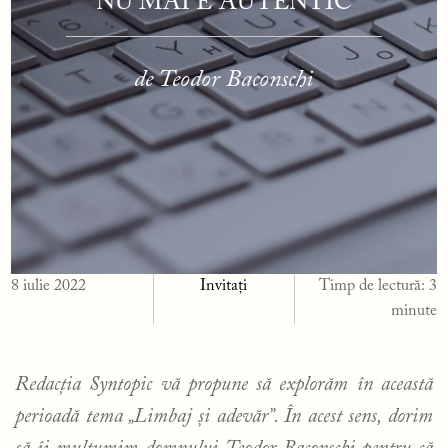
NU MAI E AUTENTIC
de Teodor Baconschi
8 iulie 2022
Invitați
Timp de lectură:
3
minute
Redacția Syntopic vă propune să explorăm în această
perioadă tema „Limbaj și adevăr”. În acest sens, dorim