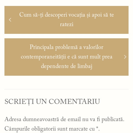
Navigare
Articolul
Cum să-ți descoperi vocația și apoi să te
în
anterior:
ratezi
articole
Articolul
Principala problemă a valorilor
următor:
contemporaneității e că sunt mult prea
dependente de limbaj
SCRIEȚI UN COMENTARIU
Adresa dumneavoastră de email nu va fi publicată.
Câmpurile obligatorii sunt marcate cu
*
.