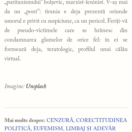
„puritanismului” bolșevic, marxist-leninist. V-aș mai
da un „pont”: tirania e deja prezentă oriunde
umorul e privit cu suspiciune, ca un pericol. Feriți-vă
de pseudo-victimele care se hrănesc din
condamnarea glumelor de orice fel: în ei se
formează deja, teratologic, profilul unui călău
virtual.
Imagine:
Unsplash
Mai multe despre:
CENZURĂ
,
CORECTITUDINEA
POLITICĂ
,
EUFEMISM
,
LIMBAJ ȘI ADEVĂR