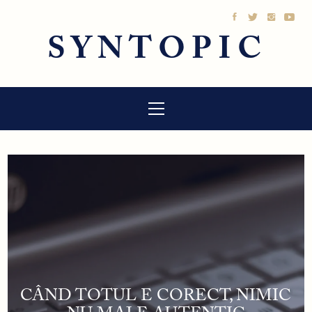
Sari
la
SYNTOPIC
conținut
Meniu
principal
CÂND TOTUL E CORECT, NIMIC