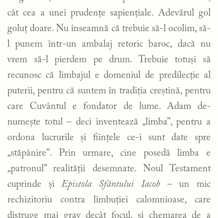
cât cea a unei prudențe sapiențiale. Adevărul gol
goluț doare. Nu înseamnă că trebuie să-l ocolim, să-
l punem într-un ambalaj retoric baroc, dacă nu
vrem să-l pierdem pe drum. Trebuie totuși să
recunosc că limbajul e domeniul de predilecție al
puterii, pentru că suntem în tradiția creștină, pentru
care Cuvântul e fondator de lume. Adam de-
numește totul – deci inventează „limba”, pentru a
ordona lucrurile și ființele ce-i sunt date spre
„stăpânire”. Prin urmare, cine posedă limba e
„patronul” realității desemnate. Noul Testament
cuprinde și
Epistola Sfântului Iacob
– un mic
rechizitoriu contra limbuției calomnioase, care
distruge mai grav decât focul, și chemarea de a