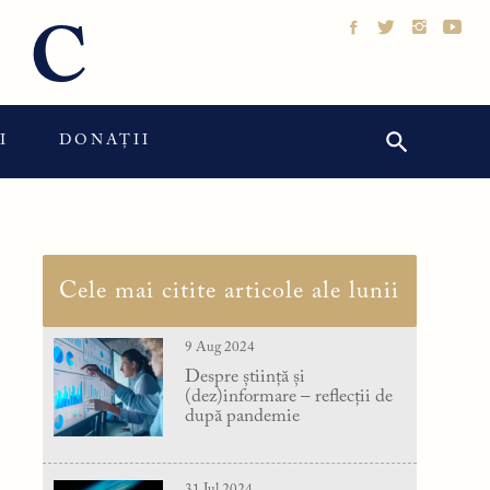
IC
Search Button
Search
I
DONAȚII
for:
Cele mai citite articole ale lunii
9 Aug 2024
Despre știință și
(dez)informare – reflecții de
după pandemie
31 Jul 2024