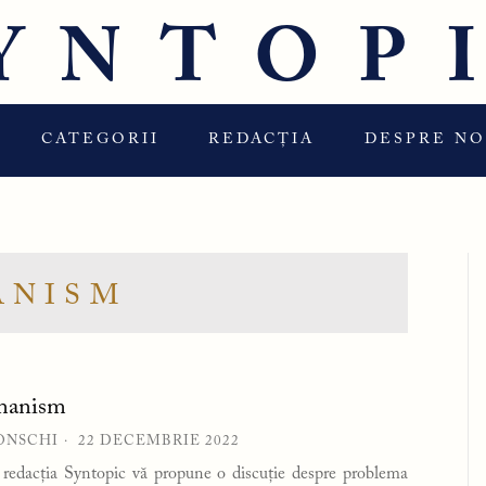
YNTOP
CATEGORII
REDACȚIA
DESPRE NO
ANISM
umanism
ONSCHI
22 DECEMBRIE 2022
, redacția Syntopic vă propune o discuție despre problema