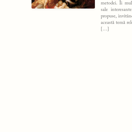
metodei. Îi mu
sale interesant
propuse, invitâ
această temă rel
[…]