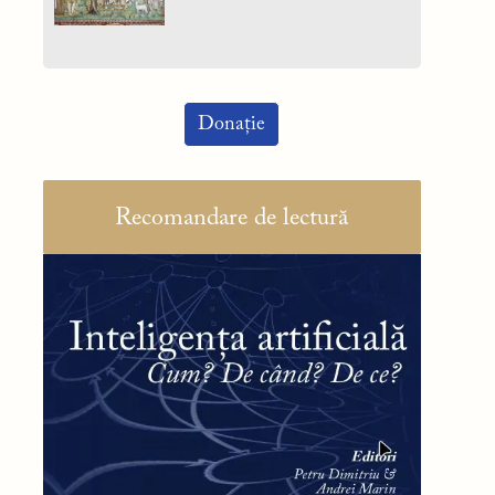
Donație
Recomandare de lectură