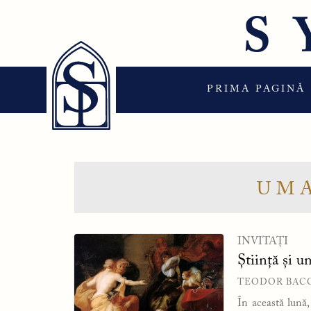
Sari
S
la
conținut
PRIMA PAGINĂ
UM
INVITAȚI
Știință și 
TEODOR BAC
În această lună