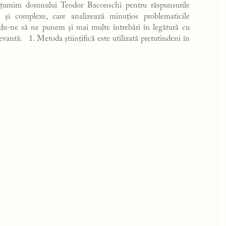
lțumim domnului Teodor Baconschi pentru răspunsurile
e și complexe, care analizează minuțios problematicile
ndu-ne să ne punem și mai multe întrebări în legătură cu
evantă. 1. Metoda științifică este utilizată pretutindeni în