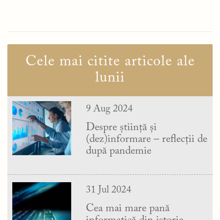
Cele mai citite articole ale
lunii
9 Aug 2024
Despre știință și
(dez)informare – reflecții de
după pandemie
31 Jul 2024
Cea mai mare pană