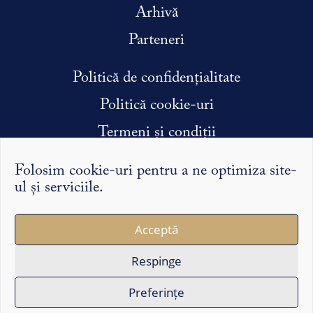
Arhivă
Parteneri
Politică de confidențialitate
Politică cookie-uri
Termeni și condiții
Condiții efectuare stagiu de practică
Folosim cookie-uri pentru a ne optimiza site-
ul și serviciile.
Argumentele și punctele de vedere exprimate pe Syntopic
Acceptă
îi reprezintă exclusiv pe autorii lor și nu reflectă în mod
necesar opinia redacției sau a partenerilor noștri.
Respinge
Copyright ©2026 Syntopic
Preferințe