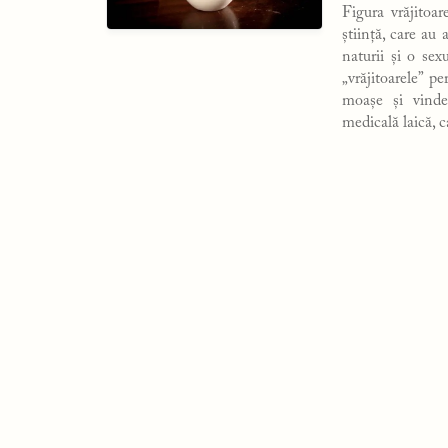
Figura vrăjitoar
știință, care au
naturii și o sex
„vrăjitoarele” p
moașe și vindec
medicală laică, 