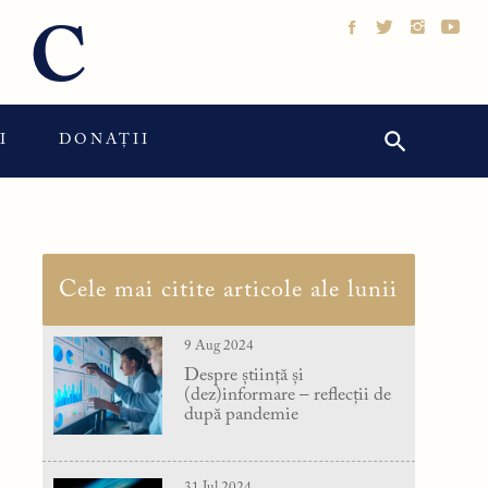
IC
Search Button
Search
I
DONAȚII
for:
Cele mai citite articole ale lunii
9 Aug 2024
Despre știință și
(dez)informare – reflecții de
după pandemie
31 Jul 2024