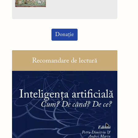
Donație
Recomandare de lectură