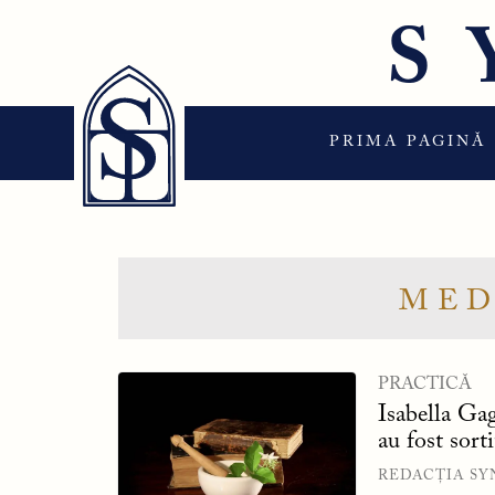
Sari
S
la
conținut
PRIMA PAGINĂ
MED
PRACTICĂ
Isabella Ga
au fost sorti
REDACȚIA SY