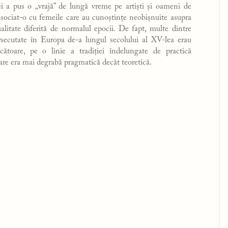
ei a pus o „vrajă” de lungă vreme pe artiști și oameni de
 asociat-o cu femeile care au cunoștințe neobișnuite asupra
ualitate diferită de normalul epocii. De fapt, multe dintre
ersecutate în Europa de-a lungul secolului al XV-lea erau
ătoare, pe o linie a tradiției îndelungate de practică
care era mai degrabă pragmatică decât teoretică.