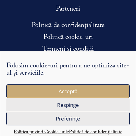
Parteneri
Politică de confidențialitate
Politică cookie-uri
Termeni și condiții
Condiții efectuare stagiu de practică
Folosim cookie-uri pentru a ne optimiza site-
ul și serviciile.
Argumentele și punctele de vedere exprimate pe Syntopic
Acceptă
îi reprezintă exclusiv pe autorii lor și nu reflectă în mod
necesar opinia redacției sau a partenerilor noștri.
Respinge
Copyright ©2026 Syntopic
Preferințe
Politica privind Cookie-urile
Politică de confidențialitate