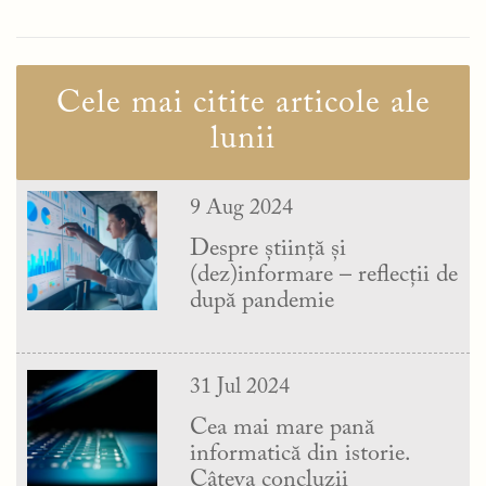
Cele mai citite articole ale
lunii
9 Aug 2024
Despre știință și
(dez)informare – reflecții de
după pandemie
31 Jul 2024
Cea mai mare pană
informatică din istorie.
Câteva concluzii