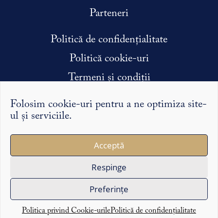
Parteneri
Politică de confidențialitate
Politică cookie-uri
Termeni și condiții
Condiții efectuare stagiu de practică
Folosim cookie-uri pentru a ne optimiza site-
ul și serviciile.
Argumentele și punctele de vedere exprimate pe Syntopic
Acceptă
îi reprezintă exclusiv pe autorii lor și nu reflectă în mod
necesar opinia redacției sau a partenerilor noștri.
Respinge
Copyright ©2026 Syntopic
Preferințe
Politica privind Cookie-urile
Politică de confidențialitate